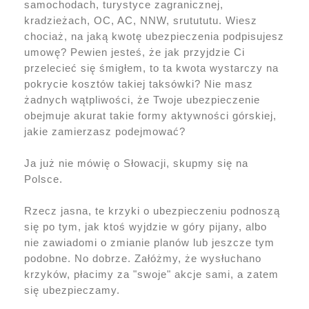
samochodach, turystyce zagranicznej,
kradzieżach, OC, AC, NNW, srutututu. Wiesz
chociaż, na jaką kwotę ubezpieczenia podpisujesz
umowę? Pewien jesteś, że jak przyjdzie Ci
przelecieć się śmigłem, to ta kwota wystarczy na
pokrycie kosztów takiej taksówki? Nie masz
żadnych wątpliwości, że Twoje ubezpieczenie
obejmuje akurat takie formy aktywności górskiej,
jakie zamierzasz podejmować?
Ja już nie mówię o Słowacji, skupmy się na
Polsce.
Rzecz jasna, te krzyki o ubezpieczeniu podnoszą
się po tym, jak ktoś wyjdzie w góry pijany, albo
nie zawiadomi o zmianie planów lub jeszcze tym
podobne. No dobrze. Załóżmy, że wysłuchano
krzyków, płacimy za "swoje" akcje sami, a zatem
się ubezpieczamy.