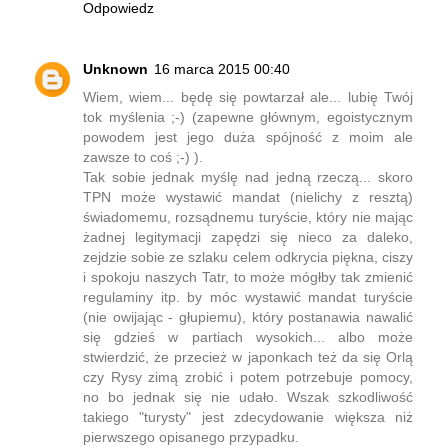
Odpowiedz
Unknown
16 marca 2015 00:40
Wiem, wiem... będę się powtarzał ale... lubię Twój
tok myślenia ;-) (zapewne głównym, egoistycznym
powodem jest jego duża spójność z moim ale
zawsze to coś ;-) ).
Tak sobie jednak myślę nad jedną rzeczą... skoro
TPN może wystawić mandat (nielichy z resztą)
świadomemu, rozsądnemu turyście, który nie mając
żadnej legitymacji zapędzi się nieco za daleko,
zejdzie sobie ze szlaku celem odkrycia piękna, ciszy
i spokoju naszych Tatr, to może mógłby tak zmienić
regulaminy itp. by móc wystawić mandat turyście
(nie owijając - głupiemu), który postanawia nawalić
się gdzieś w partiach wysokich... albo może
stwierdzić, że przecież w japonkach też da się Orlą
czy Rysy zimą zrobić i potem potrzebuje pomocy,
no bo jednak się nie udało. Wszak szkodliwość
takiego "turysty" jest zdecydowanie większa niż
pierwszego opisanego przypadku.