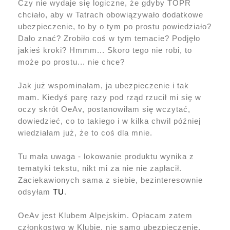
Czy nie wydaje się logiczne, że gdyby TOPR
chciało, aby w Tatrach obowiązywało dodatkowe
ubezpieczenie, to by o tym po prostu powiedziało?
Dało znać? Zrobiło coś w tym temacie? Podjęło
jakieś kroki? Hmmm... Skoro tego nie robi, to
może po prostu... nie chce?
Jak już wspominałam, ja ubezpieczenie i tak
mam. Kiedyś parę razy pod rząd rzucił mi się w
oczy skrót OeAv, postanowiłam się wczytać,
dowiedzieć, co to takiego i w kilka chwil później
wiedziałam już, że to coś dla mnie.
Tu mała uwaga - lokowanie produktu wynika z
tematyki tekstu, nikt mi za nie nie zapłacił.
Zaciekawionych sama z siebie, bezinteresownie
odsyłam
TU
.
OeAv jest Klubem Alpejskim. Opłacam zatem
członkostwo w Klubie, nie samo ubezpieczenie.