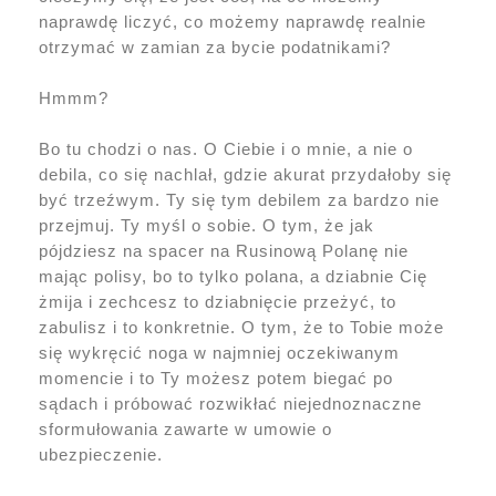
naprawdę liczyć, co możemy naprawdę realnie
otrzymać w zamian za bycie podatnikami?
Hmmm?
Bo tu chodzi o nas. O Ciebie i o mnie, a nie o
debila, co się nachlał, gdzie akurat przydałoby się
być trzeźwym. Ty się tym debilem za bardzo nie
przejmuj. Ty myśl o sobie. O tym, że jak
pójdziesz na spacer na Rusinową Polanę nie
mając polisy, bo to tylko polana, a dziabnie Cię
żmija i zechcesz to dziabnięcie przeżyć, to
zabulisz i to konkretnie. O tym, że to Tobie może
się wykręcić noga w najmniej oczekiwanym
momencie i to Ty możesz potem biegać po
sądach i próbować rozwikłać niejednoznaczne
sformułowania zawarte w umowie o
ubezpieczenie.