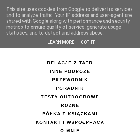
This site uses cookies from Google to deliver its services
and to analyze traffic. Your IP address and user-agent are
shared with Google along with performance and security
metrics to ensure quality of service, generate usage
statistics, and to detect and address abuse.
LEARN MORE
GOT IT
RELACJE Z TATR
INNE PODRÓŻE
PRZEWODNIK
PORADNIK
TESTY OUTDOOROWE
RÓŻNE
PÓŁKA Z KSIĄŻKAMI
KONTAKT I WSPÓŁPRACA
O MNIE