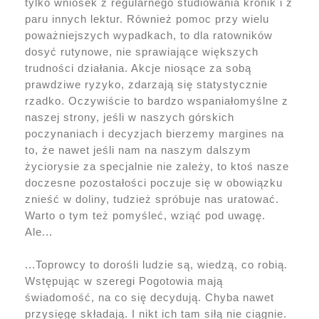
tylko wniosek z regularnego studiowania kronik i z
paru innych lektur. Również pomoc przy wielu
poważniejszych wypadkach, to dla ratowników
dosyć rutynowe, nie sprawiające większych
trudności działania. Akcje niosące za sobą
prawdziwe ryzyko, zdarzają się statystycznie
rzadko. Oczywiście to bardzo wspaniałomyślne z
naszej strony, jeśli w naszych górskich
poczynaniach i decyzjach bierzemy margines na
to, że nawet jeśli nam na naszym dalszym
życiorysie za specjalnie nie zależy, to ktoś nasze
doczesne pozostałości poczuje się w obowiązku
znieść w doliny, tudzież spróbuje nas uratować.
Warto o tym też pomyśleć, wziąć pod uwagę.
Ale...
...Toprowcy to dorośli ludzie są, wiedzą, co robią.
Wstępując w szeregi Pogotowia mają
świadomość, na co się decydują. Chyba nawet
przysięgę składają. I nikt ich tam siłą nie ciągnie.