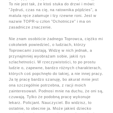
To nie jest tak, że ktoś stuka do drzwi i mówi:
"Jędruś, czas na cię, na ratownika pójdzies", a
matula ręce załamuje i łzy rzewne roni. Jest w
nazwie TOPR-u człon "Ochotnicze" i ma on
zasadnicze znaczenie.
Nie znam osobiście żadnego Toprowca, ciężko mi
cokolwiek powiedzieć, o ludziach, którzy
Toprowcami zostają. Widzę w nich jednak, a
przynajmniej wyobrażam sobie, jakiś rys
szlachetności. W rzeczywistości, to po prostu
ludzie o, zapewne, bardzo różnych charakterach,
których coś popchnęło do takiej, a nie innej pracy.
Ja tę pracę bardzo szanuję, bo akurat mnie jest
ona szczególnie potrzebna, z racji moich
zainteresowań. Podnosi mnie na duchu, że oni są,
czuwają. Tylko że podobną pracę wykonuje
lekarz. Policjant. Nauczyciel. Bo widzisz, to
ostatnie, to obecnie ja. Może jakieś dziecko