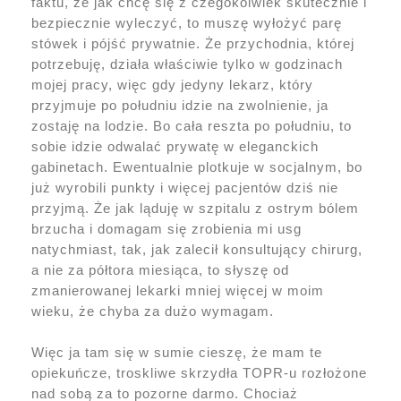
faktu, że jak chcę się z czegokolwiek skutecznie i
bezpiecznie wyleczyć, to muszę wyłożyć parę
stówek i pójść prywatnie. Że przychodnia, której
potrzebuję, działa właściwie tylko w godzinach
mojej pracy, więc gdy jedyny lekarz, który
przyjmuje po południu idzie na zwolnienie, ja
zostaję na lodzie. Bo cała reszta po południu, to
sobie idzie odwalać prywatę w eleganckich
gabinetach. Ewentualnie plotkuje w socjalnym, bo
już wyrobili punkty i więcej pacjentów dziś nie
przyjmą. Że jak ląduję w szpitalu z ostrym bólem
brzucha i domagam się zrobienia mi usg
natychmiast, tak, jak zalecił konsultujący chirurg,
a nie za półtora miesiąca, to słyszę od
zmanierowanej lekarki mniej więcej w moim
wieku, że chyba za dużo wymagam.
Więc ja tam się w sumie cieszę, że mam te
opiekuńcze, troskliwe skrzydła TOPR-u rozłożone
nad sobą za to pozorne darmo. Chociaż