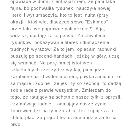
opowiada w domu z entuzjazmem, że pani taka
fajna, bo pochwaliła rysunek, nauczyła nowej
literki i wytłumaczyła, kto to jest Inuita (przy
okazji - ktoś wie, dlaczego słowo "Eskimos"
przestało być poprawne politycznie?). A ja,
widzisz, dostaję za to pensję. Za chwalenie
rysunków, pokazywanie literek i tłumaczenie
trudnych wyrazów. Za to jem, opłacam rachunki,
buszuję po second-handach, jeżdżę w góry, uczę
się wspinać. Na parę mniej istotnych i
szlachetnych rzeczy też wydaję pieniądze
zarobione na chwaleniu dzieci, powtarzaniu im, że
są mądre i zdolne i że jeśli tylko zechcą, to dadzą
sobie radę z prawie wszystkim. Zmierzam do
tego, że ratujący szlachetnie nasze tyłki z opresji,
czy mówiąc ładniej - ocalający nasze życie
Toprowiec też na tym zarabia. Też kupuje za to
chleb, płaci za prąd. I też czasem idzie za to na
piwo.