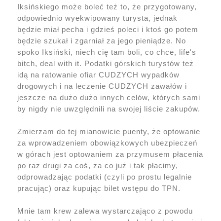
Iksińskiego może boleć też to, że przygotowany,
odpowiednio wyekwipowany turysta, jednak
będzie miał pecha i gdzieś poleci i ktoś go potem
będzie szukał i zgarniał za jego pieniądze. No
spoko Iksiński, niech cię tam boli, co chce, life's
bitch, deal with it. Podatki górskich turystów też
idą na ratowanie ofiar CUDZYCH wypadków
drogowych i na leczenie CUDZYCH zawałów i
jeszcze na dużo dużo innych celów, których sami
by nigdy nie uwzględnili na swojej liście zakupów.
Zmierzam do tej mianowicie puenty, że optowanie
za wprowadzeniem obowiązkowych ubezpieczeń
w górach jest optowaniem za przymusem płacenia
po raz drugi za coś, za co już i tak płacimy,
odprowadzając podatki (czyli po prostu legalnie
pracując) oraz kupując bilet wstępu do TPN.
Mnie tam krew zalewa wystarczająco z powodu