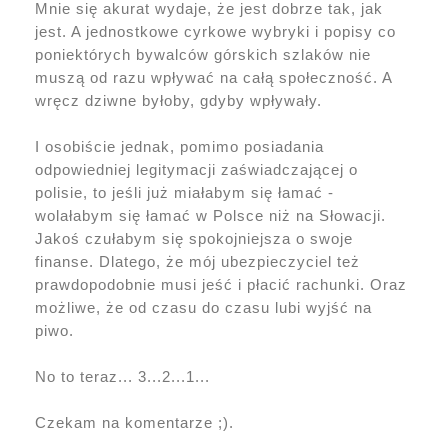
Mnie się akurat wydaje, że jest dobrze tak, jak
jest. A jednostkowe cyrkowe wybryki i popisy co
poniektórych bywalców górskich szlaków nie
muszą od razu wpływać na całą społeczność. A
wręcz dziwne byłoby, gdyby wpływały.
I osobiście jednak, pomimo posiadania
odpowiedniej legitymacji zaświadczającej o
polisie, to jeśli już miałabym się łamać -
wolałabym się łamać w Polsce niż na Słowacji.
Jakoś czułabym się spokojniejsza o swoje
finanse. Dlatego, że mój ubezpieczyciel też
prawdopodobnie musi jeść i płacić rachunki. Oraz
możliwe, że od czasu do czasu lubi wyjść na
piwo.
No to teraz... 3...2...1...
Czekam na komentarze ;).