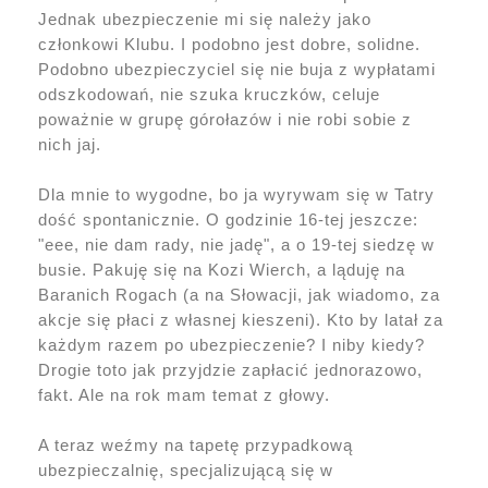
Jednak ubezpieczenie mi się należy jako
członkowi Klubu. I podobno jest dobre, solidne.
Podobno ubezpieczyciel się nie buja z wypłatami
odszkodowań, nie szuka kruczków, celuje
poważnie w grupę górołazów i nie robi sobie z
nich jaj.
Dla mnie to wygodne, bo ja wyrywam się w Tatry
dość spontanicznie. O godzinie 16-tej jeszcze:
"eee, nie dam rady, nie jadę", a o 19-tej siedzę w
busie. Pakuję się na Kozi Wierch, a ląduję na
Baranich Rogach (a na Słowacji, jak wiadomo, za
akcje się płaci z własnej kieszeni). Kto by latał za
każdym razem po ubezpieczenie? I niby kiedy?
Drogie toto jak przyjdzie zapłacić jednorazowo,
fakt. Ale na rok mam temat z głowy.
A teraz weźmy na tapetę przypadkową
ubezpieczalnię, specjalizującą się w