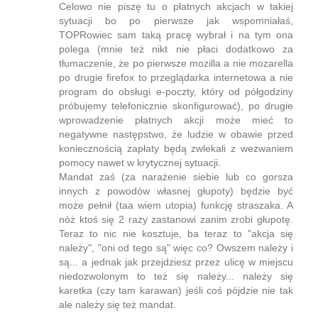
Celowo nie piszę tu o płatnych akcjach w takiej
sytuacji bo po pierwsze jak wspomniałaś,
TOPRowiec sam taką pracę wybrał i na tym ona
polega (mnie też nikt nie płaci dodatkowo za
tłumaczenie, że po pierwsze mozilla a nie mozarella
po drugie firefox to przeglądarka internetowa a nie
program do obsługi e-poczty, który od półgodziny
próbujemy telefonicznie skonfigurować), po drugie
wprowadzenie płatnych akcji może mieć to
negatywne następstwo, że ludzie w obawie przed
koniecznością zapłaty będą zwlekali z wezwaniem
pomocy nawet w krytycznej sytuacji.
Mandat zaś (za narażenie siebie lub co gorsza
innych z powodów własnej głupoty) będzie być
może pełnił (taa wiem utopia) funkcję straszaka. A
nóż ktoś się 2 razy zastanowi zanim zrobi głupotę.
Teraz to nic nie kosztuje, ba teraz to "akcja się
należy", "oni od tego są" więc co? Owszem należy i
są... a jednak jak przejdziesz przez ulicę w miejscu
niedozwolonym to też się należy... należy się
karetka (czy tam karawan) jeśli coś pójdzie nie tak
ale należy się też mandat.