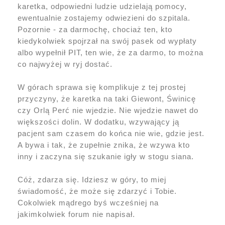
karetka, odpowiedni ludzie udzielają pomocy,
ewentualnie zostajemy odwiezieni do szpitala.
Pozornie - za darmochę, chociaż ten, kto
kiedykolwiek spojrzał na swój pasek od wypłaty
albo wypełnił PIT, ten wie, że za darmo, to można
co najwyżej w ryj dostać.
W górach sprawa się komplikuje z tej prostej
przyczyny, że karetka na taki Giewont, Świnicę
czy Orlą Perć nie wjedzie. Nie wjedzie nawet do
większości dolin. W dodatku, wzywający ją
pacjent sam czasem do końca nie wie, gdzie jest.
A bywa i tak, że zupełnie znika, że wzywa kto
inny i zaczyna się szukanie igły w stogu siana.
Cóż, zdarza się. Idziesz w góry, to miej
świadomość, że może się zdarzyć i Tobie.
Cokolwiek mądrego byś wcześniej na
jakimkolwiek forum nie napisał.