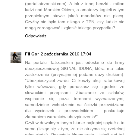
(portaltatrzanski.com). A tak z innej beczki - milion
ludzi nad Morskim Okiem, a amatorzy kąpieli w tym
przepięknym stawie jakoś mandatów nie płacą.
Czyżby nie było tam nikogo z TPN, czy ludzie nie
mogą zareagować i zgłosić takiego przypadku?
Odpowiedz
Fil Gor
2 października 2016 17:04
Na portalu Tatrzańskim jest odesłanie do firmy
ubezpieczeniowej SIGNAL IDUNA, która ma takie
zastrzeżenie (przynajmniej podane duży drukiem):
"Ubezpieczyciel zwróci Ci koszty akcji ratunkowej
tylko wówczas, gdy poruszasz się zgodnie ze
słowackimi przepisami. Zbaczanie ze szlaków,
wspinanie się poza terenami wyznaczonymi,
samodzielne wchodzenie na ścieżki przewidziane
dla wycieczek z przewodnikiem – poskutkuje
złamaniem warunków ubezpieczenia!"
Czyli w dowolnym innym biurze najlepiej spytać o to
samo (licząc się z tym, że nie otrzyma się rzetelnej
odpowiedzi). Pozostaje Alpenverein - jeżeli oni też