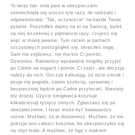
To teraz tak: miła pani w ubezpieczalni
uśmiechnęła się uroczo tyle razy, ile należało i
odpowiedziała: "Tak, oczywiście" na każde Twoje
pytanie. Poszedłeś dajmy na to na Świnicę, byłeś
na niej wcześniej z piętnaście razy, czujesz się
więc w miarę pewnie. Tym razem w partiach
szczytowych poślizgnąłeś się, skręciłeś nogę.
Sam nie zejdziesz, nie ma kto Ci pomóc.
Dzwonisz. Ratownicy wprawdzie mogliby przyjść
po Ciebie na nogach i pomóc Ci zejść, ale decyzja
należy do nich. Oni zaś kalkulują, że idzie zmrok i
psuje się pogoda, zatem szybciej, sprawniej i
bezpieczniej będzie po Ciebie przylecieć. Niestety
też drożej. Użycie śmigłowca kosztuje
kilkadziesiąt tysięcy złotych. Zgłaszasz się po
ubezpieczenie. I teraz może być baaaaardzo
różnie. Możliwe, że je dostaniesz. Możliwe, że nie
pokryje ono całości kosztów, bo ubezpieczyłeś się
na zbyt mało. A możliwe, że figę z makiem