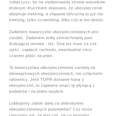
zobaczysz, bo na siedemnastej stronie warunków
drobnym druczkiem dopisano, że ubezpieczenie
obejmuje trekking, a złapanie łańcucha to już nie
trekking, tylko scrambling. Albo coś w ten deseń.
Zadaniem towarzystw ubezpieczeniowych jest
zarobić. Zadaniem miłej uśmiechniętej pani
drukującej umowę - też. Ona też musi za coś
zjeść, zapłacić rachunki, ewentualnie chce
czasem pójść na piwo.
To towarzystwa ubezpieczeniowe zarobią na
obowiązkowych ubezpieczeniach, nie szlachetni
ratownicy. Jeśli TOPR dostanie kasę z
ubezpieczeń, to zapewne straci tę płynącą z
podatków i na jedno wyjdzie.
Lobbujemy zatem dalej za dobrobytem
ubezpieczeniowych potentatów? Czy może
cieszymy się, że jest coś, na co możemy