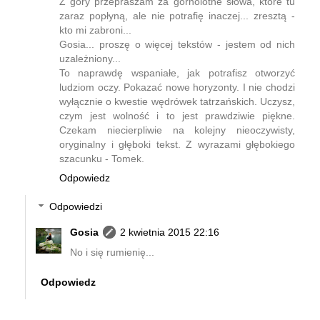
Z góry przepraszam za górnolotne słowa, które tu
zaraz popłyną, ale nie potrafię inaczej... zresztą -
kto mi zabroni...
Gosia... proszę o więcej tekstów - jestem od nich
uzależniony...
To naprawdę wspaniałe, jak potrafisz otworzyć
ludziom oczy. Pokazać nowe horyzonty. I nie chodzi
wyłącznie o kwestie wędrówek tatrzańskich. Uczysz,
czym jest wolność i to jest prawdziwie piękne.
Czekam niecierpliwie na kolejny nieoczywisty,
oryginalny i głęboki tekst. Z wyrazami głębokiego
szacunku - Tomek.
Odpowiedz
Odpowiedzi
Gosia
2 kwietnia 2015 22:16
No i się rumienię...
Odpowiedz