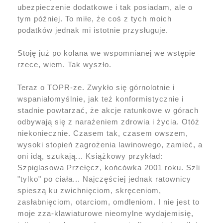
ubezpieczenie dodatkowe i tak posiadam, ale o
tym później. To miłe, że coś z tych moich
podatków jednak mi istotnie przysługuje.
Stoję już po kolana we wspomnianej we wstępie
rzece, wiem. Tak wyszło.
Teraz o TOPR-ze. Zwykło się górnolotnie i
wspaniałomyślnie, jak też konformistycznie i
stadnie powtarzać, że akcje ratunkowe w górach
odbywają się z narażeniem zdrowia i życia. Otóż
niekoniecznie. Czasem tak, czasem owszem,
wysoki stopień zagrożenia lawinowego, zamieć, a
oni idą, szukają... Książkowy przykład:
Szpiglasowa Przełęcz, końcówka 2001 roku. Szli
"tylko" po ciała... Najczęściej jednak ratownicy
spieszą ku zwichnięciom, skręceniom,
zasłabnięciom, otarciom, omdleniom. I nie jest to
moje zza-klawiaturowe nieomylne wydajemisię,