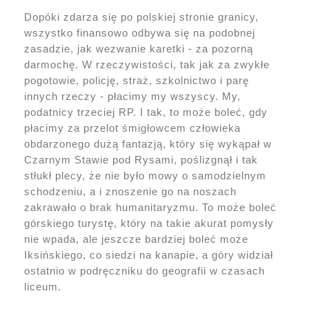
Dopóki zdarza się po polskiej stronie granicy,
wszystko finansowo odbywa się na podobnej
zasadzie, jak wezwanie karetki - za pozorną
darmochę. W rzeczywistości, tak jak za zwykłe
pogotowie, policję, straż, szkolnictwo i parę
innych rzeczy - płacimy my wszyscy. My,
podatnicy trzeciej RP. I tak, to może boleć, gdy
płacimy za przelot śmigłowcem człowieka
obdarzonego dużą fantazją, który się wykąpał w
Czarnym Stawie pod Rysami, poślizgnął i tak
stłukł plecy, że nie było mowy o samodzielnym
schodzeniu, a i znoszenie go na noszach
zakrawało o brak humanitaryzmu. To może boleć
górskiego turystę, który na takie akurat pomysły
nie wpada, ale jeszcze bardziej boleć może
Iksińskiego, co siedzi na kanapie, a góry widział
ostatnio w podręczniku do geografii w czasach
liceum.