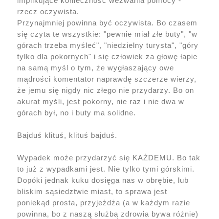
implikujące konieczność wezwania pomocy -
rzecz oczywista.
Przynajmniej powinna być oczywista. Bo czasem
się czyta te wszystkie: "pewnie miał złe buty", "w
górach trzeba myśleć", "niedzielny turysta", "góry
tylko dla pokornych" i się człowiek za głowę łapie
na samą myśl o tym, że wygłaszający owe
mądrości komentator naprawdę szczerze wierzy,
że jemu się nigdy nic złego nie przydarzy. Bo on
akurat myśli, jest pokorny, nie raz i nie dwa w
górach był, no i buty ma solidne.
Bajduś klituś, klituś bajduś.
Wypadek może przydarzyć się KAŻDEMU. Bo tak
to już z wypadkami jest. Nie tylko tymi górskimi.
Dopóki jednak kuku dosięga nas w obrębie, lub
bliskim sąsiedztwie miast, to sprawa jest
poniekąd prosta, przyjeżdża (a w każdym razie
powinna, bo z naszą służbą zdrowia bywa różnie)