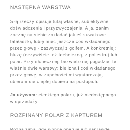
NASTĘPNA WARSTWA
Siłą rzeczy opisuję tutaj własne, subiektywne
doświadczenia i przyzwyczajenia. A ja, zanim
zacznę na siebie zakładać jakieś suwakowe
fatałaszki, lubię mieć jeszcze coś wkładanego
przez głowę - zazwyczaj z golfem. A konkretniej:
bluzę (oczywiście też techniczną, z poliestru) lub
polar. Przy słonecznej, bezwietrznej pogodzie, te
właśnie dwie warstwy: bielizna i coś wkładanego
przez głowę, w zupełności mi wystarczają,
ubieram się cieplej dopiero na postojach.
Ja używam:
cienkiego polaru, już niedostępnego
w sprzedaży.
ROZPINANY POLAR Z KAPTUREM
Późną zimą, gdy słońce operuje już naprawdę