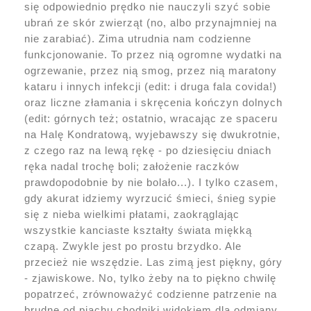
się odpowiednio prędko nie nauczyli szyć sobie
ubrań ze skór zwierząt (no, albo przynajmniej na
nie zarabiać). Zima utrudnia nam codzienne
funkcjonowanie. To przez nią ogromne wydatki na
ogrzewanie, przez nią smog, przez nią maratony
kataru i innych infekcji (edit: i druga fala covida!)
oraz liczne złamania i skręcenia kończyn dolnych
(edit: górnych też; ostatnio, wracając ze spaceru
na Halę Kondratową, wyjebawszy się dwukrotnie,
z czego raz na lewą rękę - po dziesięciu dniach
ręka nadal trochę boli; założenie raczków
prawdopodobnie by nie bolało...). I tylko czasem,
gdy akurat idziemy wyrzucić śmieci, śnieg sypie
się z nieba wielkimi płatami, zaokrąglając
wszystkie kanciaste kształty świata miękką
czapą. Zwykle jest po prostu brzydko. Ale
przecież nie wszędzie. Las zimą jest piękny, góry
- zjawiskowe. No, tylko żeby na to piękno chwilę
popatrzeć, zrównoważyć codzienne patrzenie na
brudne od piachu chodniki widokiem dla odmiany