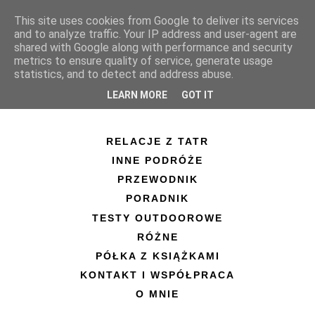
This site uses cookies from Google to deliver its services
and to analyze traffic. Your IP address and user-agent are
shared with Google along with performance and security
metrics to ensure quality of service, generate usage
statistics, and to detect and address abuse.
LEARN MORE
GOT IT
RELACJE Z TATR
INNE PODRÓŻE
PRZEWODNIK
PORADNIK
TESTY OUTDOOROWE
RÓŻNE
PÓŁKA Z KSIĄŻKAMI
KONTAKT I WSPÓŁPRACA
O MNIE