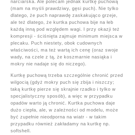
narciarska. Ale polecam jednak kurtkę puchową
(mam na myśli prawdziwy, gęsi puch). Nie tylko
dlatego, że puch naprawdę zaskakująco grzeje,
ale też dlatego, że kurtka puchowa bije na łeb
każdą inną pod względem wagi. I przy okazji też
kompresji - ściśnięta zajmuje minimum miejsca w
plecaku. Puch niestety, obok cudownych
właściwości, ma też wartą ich cenę (oraz swoje
wady, na czele z tą, że koszmarnie nasiąka i
mokry nie nadaje się do niczego).
Kurtkę puchową trzeba szczególnie chronić przed
wilgocią (gdyż mokry puch się zbija i niszczy;
taką kurtkę pierze się skrajnie rzadko i tylko w
specjalistyczny sposób), a więc w przypadku
opadów warto ją chronić. Kurtka puchowa daje
dużo ciepła, ale, w zależności od modelu, może
być zupełnie nieodporna na wiatr - w takim
przypadku również zakładamy na kurtkę np.
softshell.