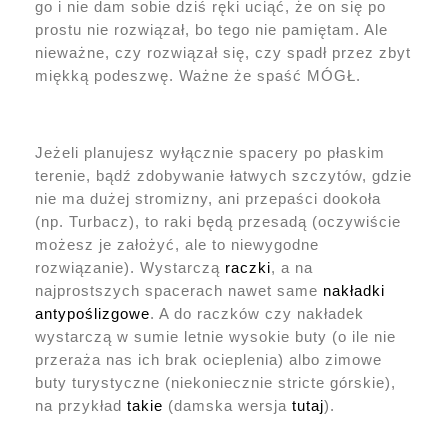
go i nie dam sobie dziś ręki uciąć, że on się po
prostu nie rozwiązał, bo tego nie pamiętam. Ale
nieważne, czy rozwiązał się, czy spadł przez zbyt
miękką podeszwę. Ważne że spaść MÓGŁ.
Jeżeli planujesz wyłącznie spacery po płaskim
terenie, bądź zdobywanie łatwych szczytów, gdzie
nie ma dużej stromizny, ani przepaści dookoła
(np. Turbacz), to raki będą przesadą (oczywiście
możesz je założyć, ale to niewygodne
rozwiązanie). Wystarczą
raczki
, a na
najprostszych spacerach nawet same
nakładki
antypoślizgowe
. A do raczków czy nakładek
wystarczą w sumie letnie wysokie buty (o ile nie
przeraża nas ich brak ocieplenia) albo zimowe
buty turystyczne (niekoniecznie stricte górskie),
na przykład
takie
(damska wersja
tutaj
).