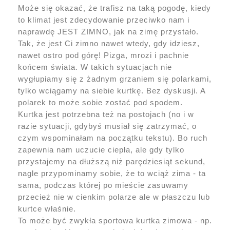
Może się okazać, że trafisz na taką pogodę, kiedy
to klimat jest zdecydowanie przeciwko nam i
naprawdę JEST ZIMNO, jak na zimę przystało.
Tak, że jest Ci zimno nawet wtedy, gdy idziesz,
nawet ostro pod górę! Pizga, mrozi i pachnie
końcem świata. W takich sytuacjach nie
wygłupiamy się z żadnym grzaniem się polarkami,
tylko wciągamy na siebie kurtkę. Bez dyskusji. A
polarek to może sobie zostać pod spodem.
Kurtka jest potrzebna też na postojach (no i w
razie sytuacji, gdybyś musiał się zatrzymać, o
czym wspominałam na początku tekstu). Bo ruch
zapewnia nam uczucie ciepła, ale gdy tylko
przystajemy na dłuższą niż parędziesiąt sekund,
nagle przypominamy sobie, że to wciąż zima - ta
sama, podczas której po mieście zasuwamy
przecież nie w cienkim polarze ale w płaszczu lub
kurtce właśnie.
To może być zwykła sportowa kurtka zimowa - np.