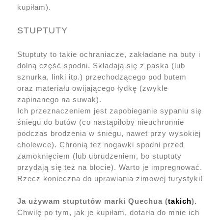
kupiłam).
STUPTUTY
Stuptuty to takie ochraniacze, zakładane na buty i
dolną część spodni. Składają się z paska (lub
sznurka, linki itp.) przechodzącego pod butem
oraz materiału owijającego łydkę (zwykle
zapinanego na suwak).
Ich przeznaczeniem jest zapobieganie sypaniu się
śniegu do butów (co nastąpiłoby nieuchronnie
podczas brodzenia w śniegu, nawet przy wysokiej
cholewce). Chronią też nogawki spodni przed
zamoknięciem (lub ubrudzeniem, bo stuptuty
przydają się też na błocie). Warto je impregnować.
Rzecz konieczna do uprawiania zimowej turystyki!
Ja używam stuptutów marki Quechua (
takich
)
.
Chwilę po tym, jak je kupiłam, dotarła do mnie ich