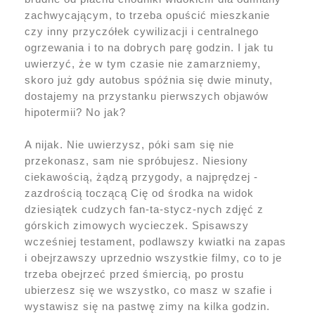
zachwycającym, to trzeba opuścić mieszkanie
czy inny przyczółek cywilizacji i centralnego
ogrzewania i to na dobrych parę godzin. I jak tu
uwierzyć, że w tym czasie nie zamarzniemy,
skoro już gdy autobus spóźnia się dwie minuty,
dostajemy na przystanku pierwszych objawów
hipotermii? No jak?
A nijak. Nie uwierzysz, póki sam się nie
przekonasz, sam nie spróbujesz. Niesiony
ciekawością, żądzą przygody, a najprędzej -
zazdrością toczącą Cię od środka na widok
dziesiątek cudzych fan-ta-stycz-nych zdjęć z
górskich zimowych wycieczek. Spisawszy
wcześniej testament, podlawszy kwiatki na zapas
i obejrzawszy uprzednio wszystkie filmy, co to je
trzeba obejrzeć przed śmiercią, po prostu
ubierzesz się we wszystko, co masz w szafie i
wystawisz się na pastwę zimy na kilka godzin.