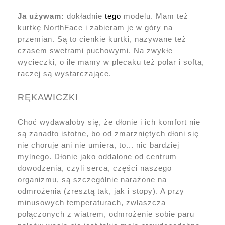
Ja używam:
dokładnie
tego
modelu. Mam też
kurtkę NorthFace i zabieram je w góry na
przemian. Są to cienkie kurtki, nazywane też
czasem swetrami puchowymi. Na zwykłe
wycieczki, o ile mamy w plecaku też polar i softa,
raczej są wystarczające.
RĘKAWICZKI
Choć wydawałoby się, że dłonie i ich komfort nie
są zanadto istotne, bo od zmarzniętych dłoni się
nie choruje ani nie umiera, to... nic bardziej
mylnego. Dłonie jako oddalone od centrum
dowodzenia, czyli serca, części naszego
organizmu, są szczególnie narażone na
odmrożenia (zresztą tak, jak i stopy). A przy
minusowych temperaturach, zwłaszcza
połączonych z wiatrem, odmrożenie sobie paru