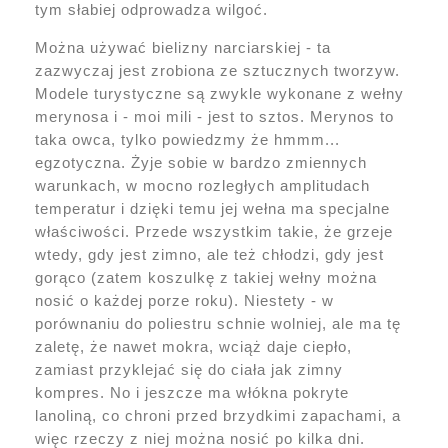
tym słabiej odprowadza wilgoć.
Można używać bielizny narciarskiej - ta
zazwyczaj jest zrobiona ze sztucznych tworzyw.
Modele turystyczne są zwykle wykonane z wełny
merynosa i - moi mili - jest to sztos. Merynos to
taka owca, tylko powiedzmy że hmmm...
egzotyczna. Żyje sobie w bardzo zmiennych
warunkach, w mocno rozległych amplitudach
temperatur i dzięki temu jej wełna ma specjalne
właściwości. Przede wszystkim takie, że grzeje
wtedy, gdy jest zimno, ale też chłodzi, gdy jest
gorąco (zatem koszulkę z takiej wełny można
nosić o każdej porze roku). Niestety - w
porównaniu do poliestru schnie wolniej, ale ma tę
zaletę, że nawet mokra, wciąż daje ciepło,
zamiast przyklejać się do ciała jak zimny
kompres. No i jeszcze ma włókna pokryte
lanoliną, co chroni przed brzydkimi zapachami, a
więc rzeczy z niej można nosić po kilka dni.