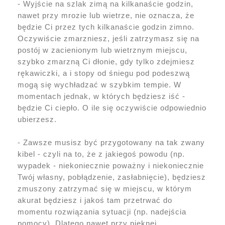
- Wyjście na szlak zimą na kilkanaście godzin,
nawet przy mrozie lub wietrze, nie oznacza, że
będzie Ci przez tych kilkanaście godzin zimno.
Oczywiście zmarzniesz, jeśli zatrzymasz się na
postój w zacienionym lub wietrznym miejscu,
szybko zmarzną Ci dłonie, gdy tylko zdejmiesz
rękawiczki, a i stopy od śniegu pod podeszwą
mogą się wychładzać w szybkim tempie. W
momentach jednak, w których będziesz iść -
będzie Ci ciepło. O ile się oczywiście odpowiednio
ubierzesz.
- Zawsze musisz być przygotowany na tak zwany
kibel - czyli na to, że z jakiegoś powodu (np.
wypadek - niekoniecznie poważny i niekoniecznie
Twój własny, pobłądzenie, zasłabnięcie), będziesz
zmuszony zatrzymać się w miejscu, w którym
akurat będziesz i jakoś tam przetrwać do
momentu rozwiązania sytuacji (np. nadejścia
pomocy). Dlatego nawet przy pięknej,