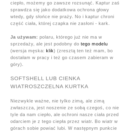
ciepło, możemy go zawsze rozsunąć. Kaptur zaś
sprawdza się jako dodatkowa ochrona głowy
wtedy, gdy słońce nie praży. No i kaptur chroni
część ciała, której czapka nie zasłoni - kark.
Ja używam:
polaru, którego już nie ma w
sprzedaży, ale jest podobny do
tego modelu
(wersja męska:
klik
) (zresztą ten też mam, bo
dostałam w pracy i też go czasem zabieram w
góry).
SOFTSHELL LUB CIENKA
WIATROSZCZELNA KURTKA
Niezwykle ważne, nie tylko zimą, ale zimą
zwłaszcza, jest noszenie ze sobą czegoś, co nie
tyle da nam ciepło, ale ochroni nasze ciała przed
odarciem je z tego ciepła przez wiatr. Bo wiatr w
górach sobie powiać lubi. W następnym punkcie