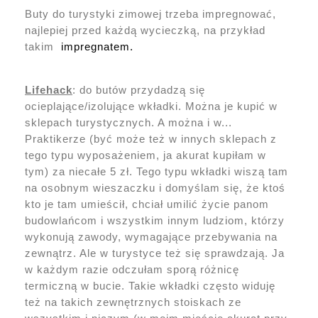
Buty do turystyki zimowej trzeba impregnować,
najlepiej przed każdą wycieczką, na przykład
takim
impregnatem.
Lifehack
: do butów przydadzą się
ocieplające/izolujące wkładki. Można je kupić w
sklepach turystycznych. A można i w...
Praktikerze (być może też w innych sklepach z
tego typu wyposażeniem, ja akurat kupiłam w
tym) za niecałe 5 zł. Tego typu wkładki wiszą tam
na osobnym wieszaczku i domyślam się, że ktoś
kto je tam umieścił, chciał umilić życie panom
budowlańcom i wszystkim innym ludziom, którzy
wykonują zawody, wymagające przebywania na
zewnątrz. Ale w turystyce też się sprawdzają. Ja
w każdym razie odczułam sporą różnicę
termiczną w bucie. Takie wkładki często widuję
też na takich zewnętrznych stoiskach ze