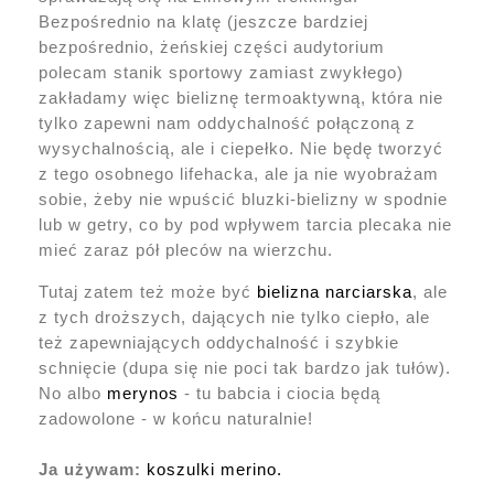
Bezpośrednio na klatę (jeszcze bardziej
bezpośrednio, żeńskiej części audytorium
polecam stanik sportowy zamiast zwykłego)
zakładamy więc bieliznę termoaktywną, która nie
tylko zapewni nam oddychalność połączoną z
wysychalnością, ale i ciepełko. Nie będę tworzyć
z tego osobnego lifehacka, ale ja nie wyobrażam
sobie, żeby nie wpuścić bluzki-bielizny w spodnie
lub w getry, co by pod wpływem tarcia plecaka nie
mieć zaraz pół pleców na wierzchu.
Tutaj zatem też może być
bielizna narciarska
, ale
z tych droższych, dających nie tylko ciepło, ale
też zapewniających oddychalność i szybkie
schnięcie (dupa się nie poci tak bardzo jak tułów).
No albo
merynos
- tu babcia i ciocia będą
zadowolone - w końcu naturalnie!
Ja używam:
koszulki merino.