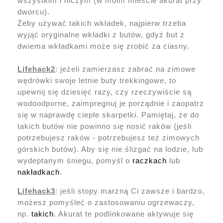
wszystkim i niczym (w moim mieście akurat przy
dworcu).
Żeby używać takich wkładek, najpierw trzeba
wyjąć oryginalne wkładki z butów, gdyż but z
dwiema wkładkami może się zrobić za ciasny.
Lifehack2
: jeżeli zamierzasz zabrać na zimowe
wędrówki swoje letnie buty trekkingowe, to
upewnij się dziesięć razy, czy rzeczywiście są
wodoodporne, zaimpregnuj je porządnie i zaopatrz
się w naprawdę ciepłe skarpetki. Pamiętaj, że do
takich butów nie powinno się nosić raków (jeśli
potrzebujesz raków - potrzebujesz też zimowych
górskich butów). Aby się nie ślizgać na lodzie, lub
wydeptanym śniegu, pomyśl o
raczkach
lub
nakładkach
.
Lifehack3
: jeśli stopy marzną Ci zawsze i bardzo,
możesz pomyśleć o zastosowaniu ogrzewaczy,
np.
takich
. Akurat te podlinkowane aktywuje się