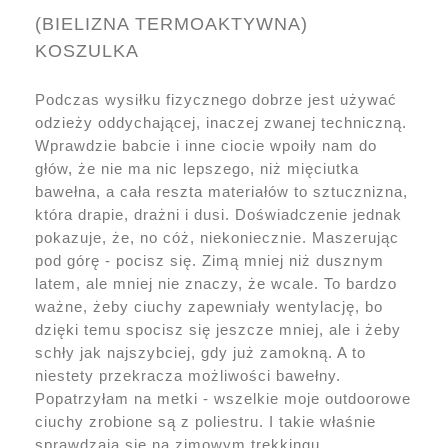
(BIELIZNA TERMOAKTYWNA)
KOSZULKA
Podczas wysiłku fizycznego dobrze jest używać
odzieży oddychającej, inaczej zwanej techniczną.
Wprawdzie babcie i inne ciocie wpoiły nam do
głów, że nie ma nic lepszego, niż mięciutka
bawełna, a cała reszta materiałów to sztucznizna,
która drapie, drażni i dusi. Doświadczenie jednak
pokazuje, że, no cóż, niekoniecznie. Maszerując
pod górę - pocisz się. Zimą mniej niż dusznym
latem, ale mniej nie znaczy, że wcale. To bardzo
ważne, żeby ciuchy zapewniały wentylację, bo
dzięki temu spocisz się jeszcze mniej, ale i żeby
schły jak najszybciej, gdy już zamokną. A to
niestety przekracza możliwości bawełny.
Popatrzyłam na metki - wszelkie moje outdoorowe
ciuchy zrobione są z poliestru. I takie właśnie
sprawdzają się na zimowym trekkingu.