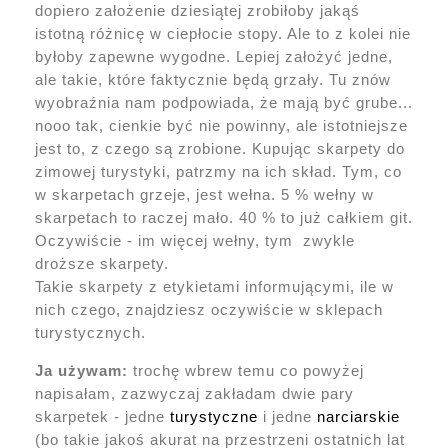
dopiero założenie dziesiątej zrobiłoby jakąś
istotną różnicę w ciepłocie stopy. Ale to z kolei nie
byłoby zapewne wygodne. Lepiej założyć jedne,
ale takie, które faktycznie będą grzały. Tu znów
wyobraźnia nam podpowiada, że mają być grube...
nooo tak, cienkie być nie powinny, ale istotniejsze
jest to, z czego są zrobione. Kupując skarpety do
zimowej turystyki, patrzmy na ich skład. Tym, co
w skarpetach grzeje, jest wełna. 5 % wełny w
skarpetach to raczej mało. 40 % to już całkiem git.
Oczywiście - im więcej wełny, tym zwykle
droższe skarpety.
Takie skarpety z etykietami informującymi, ile w
nich czego, znajdziesz oczywiście w sklepach
turystycznych.
Ja używam:
trochę wbrew temu co powyżej
napisałam, zazwyczaj zakładam dwie pary
skarpetek - jedne
turystyczne
i jedne
narciarskie
(bo takie jakoś akurat na przestrzeni ostatnich lat