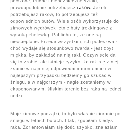
położone, trudne i niebezpieczne szlaki,
prawdopodobnie potrzebujesz
raków
. Jeżeli
potrzebujesz raków, to potrzebujesz też
odpowiednich butów. Wiele osób wykorzystuje do
zimowych wędrówek letnie buty trekkingowe z
wysoką cholewką. Pal licho to, że one są
nieocieplone. Przede wszystkim, ich podeszwa -
choć wydaje się stosunkowo twarda - jest zbyt
miękka, by zakładać na nią raki. Oczywiście da
się to zrobić, ale istnieje ryzyko, że rak się z niej
zsunie w najmniej odpowiednim momencie i w
najlepszym przypadku będziemy go szukać w
śniegu, a w najgorszym - nagle zostaniemy w
eksponowanym, śliskim terenie bez raka na jednej
nodze.
Moje zimowe początki, to było właśnie cioranie po
śniegu w letnich butach. I tak, zgubiłam kiedyś
raka. Zorientowałam się dość szybko, znalazłam