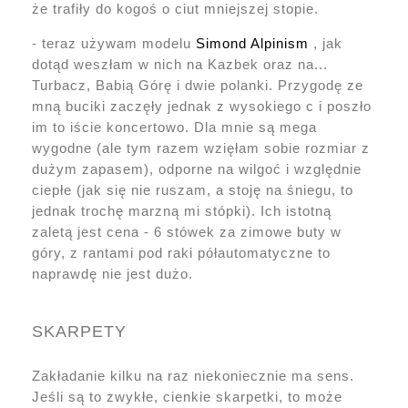
że trafiły do kogoś o ciut mniejszej stopie.
- teraz używam modelu
Simond Alpinism
, jak
dotąd weszłam w nich na Kazbek oraz na...
Turbacz, Babią Górę i dwie polanki. Przygodę ze
mną buciki zaczęły jednak z wysokiego c i poszło
im to iście koncertowo. Dla mnie są mega
wygodne (ale tym razem wzięłam sobie rozmiar z
dużym zapasem), odporne na wilgoć i względnie
ciepłe (jak się nie ruszam, a stoję na śniegu, to
jednak trochę marzną mi stópki). Ich istotną
zaletą jest cena - 6 stówek za zimowe buty w
góry, z rantami pod raki półautomatyczne to
naprawdę nie jest dużo.
SKARPETY
Zakładanie kilku na raz niekoniecznie ma sens.
Jeśli są to zwykłe, cienkie skarpetki, to może