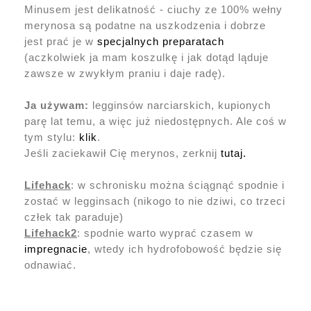
Minusem jest delikatność - ciuchy ze 100% wełny
merynosa są podatne na uszkodzenia i dobrze
jest prać je w
specjalnych preparatach
(aczkolwiek ja mam koszulkę i jak dotąd ląduje
zawsze w zwykłym praniu i daje radę).
Ja używam:
legginsów narciarskich, kupionych
parę lat temu, a więc już niedostępnych. Ale coś w
tym stylu:
klik
.
Jeśli zaciekawił Cię merynos, zerknij
tutaj.
Lifehack
: w schronisku można ściągnąć spodnie i
zostać w legginsach (nikogo to nie dziwi, co trzeci
człek tak paraduje)
Lifehack2
: spodnie warto wyprać czasem w
impregnacie
, wtedy ich hydrofobowość będzie się
odnawiać.