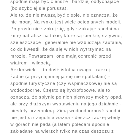
spodnie mają być cieńsze i bardziej oddychające
(bo szybciej się porusza).
Ale to, że nie muszą być ciepłe, nie oznacza, że
nie mogą. Na rynku jest wiele ocieplanych modeli.
Po prostu nie szokuj się, gdy szukając spodni na
zimę natrafisz na takie, które są cienkie, sztywne,
szeleszczące i generalnie nie wzbudzają zaufania,
co do kwestii, że da się w nich wytrzymać na
mrozie. Powtarzam: one mają ochronić przed
wiatrem i wilgocią.
Aczkolwiek - i to dość istotna uwaga - raczej
żadne (a przynajmniej ja się nie spotkałam) -
spodnie turystyczne (czy wspinaczkowe) nie są
wodoodporne. Często są hydrofobowe, ale to
oznacza, że spłynie po nich pierwszy mokry opad,
ale przy dłuższym wystawieniu na jego działanie -
niestety przemokną. Zimą wodoodporność spodni
nie jest szczególnie ważna - deszcz raczej wtedy
w górach nie pada (a latem polecam spodnie
zakładane na wierzch tylko na czas deszczu z