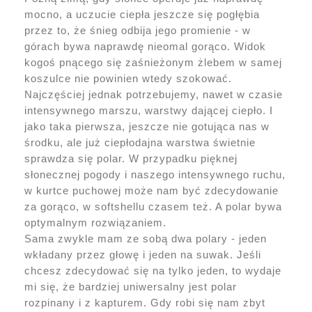
mocno, a uczucie ciepła jeszcze się pogłębia
przez to, że śnieg odbija jego promienie - w
górach bywa naprawdę nieomal gorąco. Widok
kogoś pnącego się zaśnieżonym żlebem w samej
koszulce nie powinien wtedy szokować.
Najczęściej jednak potrzebujemy, nawet w czasie
intensywnego marszu, warstwy dającej ciepło. I
jako taka pierwsza, jeszcze nie gotująca nas w
środku, ale już ciepłodajna warstwa świetnie
sprawdza się polar. W przypadku pięknej
słonecznej pogody i naszego intensywnego ruchu,
w kurtce puchowej może nam być zdecydowanie
za gorąco, w softshellu czasem też. A polar bywa
optymalnym rozwiązaniem.
Sama zwykle mam ze sobą dwa polary - jeden
wkładany przez głowę i jeden na suwak. Jeśli
chcesz zdecydować się na tylko jeden, to wydaje
mi się, że bardziej uniwersalny jest polar
rozpinany i z kapturem. Gdy robi się nam zbyt