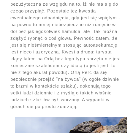
bezużyteczna ze względu na to, iż nie ma się do
czego przypiąć. Pozostaje też kwestia
ewentualnego odpadnięcia, gdy jest się wpiętym -
na pewno to mniej niebezpieczne niż runięcie w
dół bez jakiegokolwiek hamulca, ale i tak można
zdążyć rypnąć o coś głową. Pewność zatem, że
jest się nieśmiertelnym stosując autoasekurację
jest nieco iluzoryczna. Kwestia druga: turysta
idący latem na Orlą bez tego typu sprzętu nie jest
koniecznie szaleńcem czy idiotą (a jeśli jest, to
nie z tego akurat powodu). Orlą Perć da się
bezpiecznie przejść "na żywca" (w ogóle dziwnie
to brzmi w kontekście szlaku), dokonują tego
setki ludzi dziennie i z myślą o takich właśnie
ludziach szlak ów był tworzony. A wypadki w
górach się po prostu zdarzają.