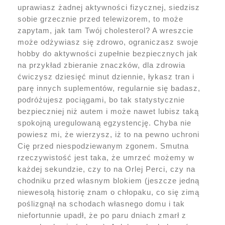
uprawiasz żadnej aktywności fizycznej, siedzisz
sobie grzecznie przed telewizorem, to może
zapytam, jak tam Twój cholesterol? A wreszcie
może odżywiasz się zdrowo, ograniczasz swoje
hobby do aktywności zupełnie bezpiecznych jak
na przykład zbieranie znaczków, dla zdrowia
ćwiczysz dziesięć minut dziennie, łykasz tran i
parę innych suplementów, regularnie się badasz,
podróżujesz pociągami, bo tak statystycznie
bezpieczniej niż autem i może nawet lubisz taką
spokojną uregulowaną egzystencję. Chyba nie
powiesz mi, że wierzysz, iż to na pewno uchroni
Cię przed niespodziewanym zgonem. Smutna
rzeczywistość jest taka, że umrzeć możemy w
każdej sekundzie, czy to na Orlej Perci, czy na
chodniku przed własnym blokiem (jeszcze jedną
niewesołą historię znam o chłopaku, co się zimą
poślizgnął na schodach własnego domu i tak
niefortunnie upadł, że po paru dniach zmarł z