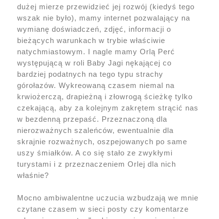
dużej mierze przewidzieć jej rozwój (kiedyś tego
wszak nie było), mamy internet pozwalający na
wymianę doświadczeń, zdjęć, informacji o
bieżących warunkach w trybie właściwie
natychmiastowym. I nagle mamy Orlą Perć
występującą w roli Baby Jagi nękającej co
bardziej podatnych na tego typu strachy
górołazów. Wykreowaną czasem niemal na
krwiożerczą, drapieżną i złowrogą ścieżkę tylko
czekającą, aby za kolejnym zakrętem strącić nas
w bezdenną przepaść. Przeznaczoną dla
nierozważnych szaleńców, ewentualnie dla
skrajnie rozważnych, oszpejowanych po same
uszy śmiałków. A co się stało ze zwykłymi
turystami i z przeznaczeniem Orlej dla nich
właśnie?
Mocno ambiwalentne uczucia wzbudzają we mnie
czytane czasem w sieci posty czy komentarze