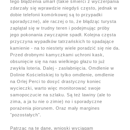
tego błądzenia umarł (takie śmierci z wyczerpania
zdarzały się wprawdzie niegdyś często, jednak w
dobie telefonii komórkowej są to przypadki
sporadyczne), ale raczej o to, że błądząc turysta
zaplątał się w trudny teren i podejmując próby
jego pokonania zwyczajnie spadł. Kolejna częsta
przyczyna wypadków tatrzańskich to spadające
kamienie - na to niestety wiele poradzić się nie da.
Przed drobnymi kamyczkami uchroni kask,
obsunięcie się na nas wielkiego głazu to już
zwykła loteria. Dalej - zasłabnięcia. Omdlenie w
Dolinie Kościeliskiej to tylko omdlenie, omdlenie
na Orlej Perci to dosyć drastyczny koniec
wycieczki, warto więc monitorować swoje
samopoczucie na szlaku. Są też lawiny (ale to
zima, a ja tu nie o zimie) no i sporadyczne
porażenia piorunem. Oraz mały margines
"pozostałych".
Patrząc na te dane, wnioski wyciągam