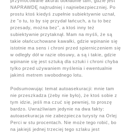
przymocowane akurat dokładnie tam, gdzie jest
NAPRAWDĘ najtrudniej i najniebezpieczniej. Po
prostu ktoś kiedyś zupełnie subiektywnie uznał,
że "o tu, to by się przydał łańcuch, a tu to bez
przesady, można bez", a ktoś inny też
subiektywnie przytaknął. Mam na myśli, że są
takie ołańcuchowane kawałki, gdzie wpinanie się
istotnie ma sens i chroni przed spierniczeniem się
w odległy dół w razie obsuwy, a są i takie, gdzie
wpinanie się jest sztuką dla sztuki i chroni chyba
tylko przed używaniem myślenia i ewentualnie
jakimś metrem swobodnego lotu.
Podsumowując temat autoasekuracji: mnie tam
nie przeszkadza (żeby nie było), że ktoś sobie z
tym idzie, jeśli ma czuć się pewniej, to proszę
bardzo. Uwrażliwiam jedynie na dwa fakty:
autoasekuracja nie zabezpiecza turysty na Orlej
Perci w stu procentach. Nie może tego robić, bo
na jakiejś jednej trzeciej tego szlaku jest