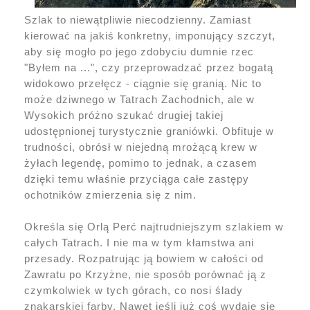
Szlak to niewątpliwie niecodzienny. Zamiast
kierować na jakiś konkretny, imponujący szczyt,
aby się mogło po jego zdobyciu dumnie rzec
"Byłem na ...", czy przeprowadzać przez bogatą
widokowo przełęcz - ciągnie się granią. Nic to
może dziwnego w Tatrach Zachodnich, ale w
Wysokich próżno szukać drugiej takiej
udostępnionej turystycznie graniówki. Obfituje w
trudności, obrósł w niejedną mrożącą krew w
żyłach legendę, pomimo to jednak, a czasem
dzięki temu właśnie przyciąga całe zastępy
ochotników zmierzenia się z nim.
Określa się Orlą Perć najtrudniejszym szlakiem w
całych Tatrach. I nie ma w tym kłamstwa ani
przesady. Rozpatrując ją bowiem w całości od
Zawratu po Krzyżne, nie sposób porównać ją z
czymkolwiek w tych górach, co nosi ślady
znakarskiej farby. Nawet jeśli już coś wydaje się