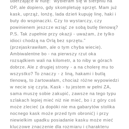
uderzające w nutę: "wybieram się w sierpniu na
OP, ale dopiero, gdy skompletuję sprzęt. Mam już
kask, uprząż, lonżę, lada dzień kupuję linę, haki i
buty do wspinaczki. Czy to wystarczy, czy
powinienem jeszcze wziąć ze sobą butlę tlenową?
P.S. Tak zupełnie przy okazji - uważam, że tylko
idioci chodzą na Orlą bez sprzętu."
(przejaskrawiłam, ale o tym chyba wiecie).
Ambiwalentne bo - na pierwszy rzut oka
rozsądkiem wali na kilometr, a to niby w górach
dobrze. Ale z drugiej strony - a na cholerę mu to
wszystko? To znaczy - z liną, hakami i butlą
tlenową, to żartowałam, chociaż różne wypowiedzi
w necie się czyta. Kask - tu jestem w pełni ZA,
sama muszę sobie zakupić, zawsze na tego typu
szlakach lepiej mieć niż nie mieć, bo i z góry coś
może zlecieć (a dopóki nie ma gabarytów stolika
nocnego kask może przed tym obronić) i przy
niewielkim upadku posiadanie kasku może mieć
kluczowe znaczenie dla rozmiaru i charakteru