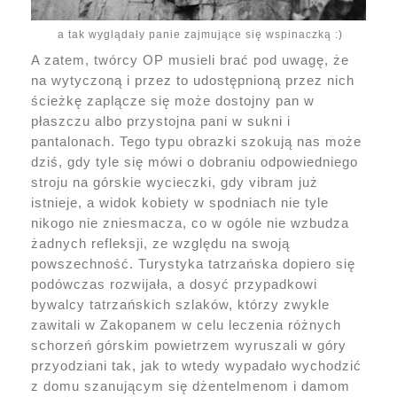
a tak wyglądały panie zajmujące się wspinaczką :)
A zatem, twórcy OP musieli brać pod uwagę, że
na wytyczoną i przez to udostępnioną przez nich
ścieżkę zaplącze się może dostojny pan w
płaszczu albo przystojna pani w sukni i
pantalonach. Tego typu obrazki szokują nas może
dziś, gdy tyle się mówi o dobraniu odpowiedniego
stroju na górskie wycieczki, gdy vibram już
istnieje, a widok kobiety w spodniach nie tyle
nikogo nie zniesmacza, co w ogóle nie wzbudza
żadnych refleksji, ze względu na swoją
powszechność. Turystyka tatrzańska dopiero się
podówczas rozwijała, a dosyć przypadkowi
bywalcy tatrzańskich szlaków, którzy zwykle
zawitali w Zakopanem w celu leczenia różnych
schorzeń górskim powietrzem wyruszali w góry
przyodziani tak, jak to wtedy wypadało wychodzić
z domu szanującym się dżentelmenom i damom