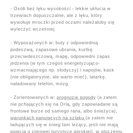
- Osób bez lęku wysokości - lekkie ukłucia w
trzewiach dopuszczalne, ale z lęku, który
wywołuje mroczki przed oczami należałoby się
wyleczyć wcześniej
- Wyposażonych w: buty z odpowiednią
podeszwą, zapasowe ubrania, kurtkę
przeciwdeszczową, mapę, odpowiedni zapas
jedzenia (w tym czegoś energetyzująco-
wzmacniającego np. słodyczy) i napojów, kask
(nie obligatoryjnie, ale warto mieć), latarkę,
naładowany telefon, mózg.
- Zorientowanych w:
prognozie pogody
(a zatem
nie pchających się na Orlą, gdy zapowiadane są
frontowe burze od samego rana, albo śnieżyca),
warunkach panujących na szlaku
(a zatem nie
ładujących się w śnieg tam leżący, jeśli nie mają
pojęcia o zimowej turystyce górskiej),
w otoczeniu