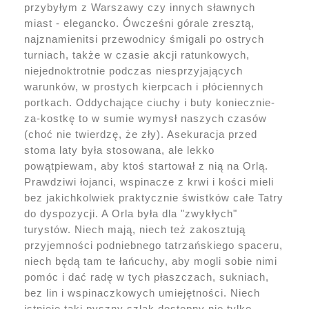
przybyłym z Warszawy czy innych sławnych
miast - elegancko. Ówcześni górale zresztą,
najznamienitsi przewodnicy śmigali po ostrych
turniach, także w czasie akcji ratunkowych,
niejednoktrotnie podczas niesprzyjających
warunków, w prostych kierpcach i płóciennych
portkach. Oddychające ciuchy i buty koniecznie-
za-kostkę to w sumie wymysł naszych czasów
(choć nie twierdzę, że zły). Asekuracja przed
stoma laty była stosowana, ale lekko
powątpiewam, aby ktoś startował z nią na Orlą.
Prawdziwi łojanci, wspinacze z krwi i kości mieli
bez jakichkolwiek praktycznie świstków całe Tatry
do dyspozycji. A Orla była dla "zwykłych"
turystów. Niech mają, niech też zakosztują
przyjemności podniebnego tatrzańskiego spaceru,
niech będą tam te łańcuchy, aby mogli sobie nimi
pomóc i dać radę w tych płaszczach, sukniach,
bez lin i wspinaczkowych umiejętności. Niech
istnieje taki pyszny szlak dostępny nie tylko