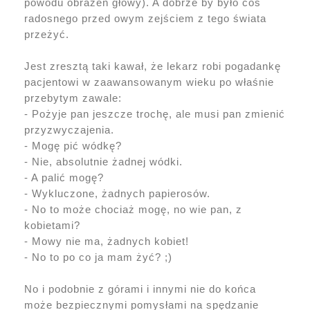
powodu obrażeń głowy). A dobrze by było coś
radosnego przed owym zejściem z tego świata
przeżyć.
Jest zresztą taki kawał, że lekarz robi pogadankę
pacjentowi w zaawansowanym wieku po właśnie
przebytym zawale:
- Pożyje pan jeszcze trochę, ale musi pan zmienić
przyzwyczajenia.
- Mogę pić wódkę?
- Nie, absolutnie żadnej wódki.
- A palić mogę?
- Wykluczone, żadnych papierosów.
- No to może chociaż mogę, no wie pan, z
kobietami?
- Mowy nie ma, żadnych kobiet!
- No to po co ja mam żyć? ;)
No i podobnie z górami i innymi nie do końca
może bezpiecznymi pomysłami na spędzanie