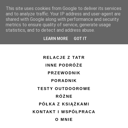
This site uses cookies from Google to deliver its services
and to analyze traffic. Your IP address and user-agent are
shared with Google along with performance and security
metrics to ensure quality of service, generate usage
statistics, and to detect and address abuse.
LEARN MORE
GOT IT
RELACJE Z TATR
INNE PODRÓŻE
PRZEWODNIK
PORADNIK
TESTY OUTDOOROWE
RÓŻNE
PÓŁKA Z KSIĄŻKAMI
KONTAKT I WSPÓŁPRACA
O MNIE