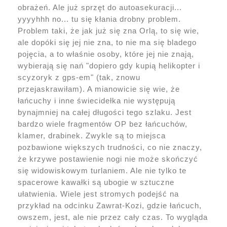
obrażeń. Ale już sprzęt do autoasekuracji...
yyyyhhh no... tu się kłania drobny problem.
Problem taki, że jak już się zna Orlą, to się wie,
ale dopóki się jej nie zna, to nie ma się bladego
pojęcia, a to właśnie osoby, które jej nie znają,
wybierają się nań "dopiero gdy kupią helikopter i
scyzoryk z gps-em" (tak, znowu
przejaskrawiłam). A mianowicie się wie, że
łańcuchy i inne świecidełka nie występują
bynajmniej na całej długości tego szlaku. Jest
bardzo wiele fragmentów OP bez łańcuchów,
klamer, drabinek. Zwykle są to miejsca
pozbawione większych trudności, co nie znaczy,
że krzywe postawienie nogi nie może skończyć
się widowiskowym turlaniem. Ale nie tylko te
spacerowe kawałki są ubogie w sztuczne
ułatwienia. Wiele jest stromych podejść na
przykład na odcinku Zawrat-Kozi, gdzie łańcuch,
owszem, jest, ale nie przez cały czas. To wygląda