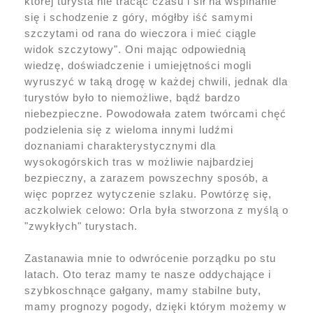
której turysta nie tracąc czasu i sił na wspinanie
się i schodzenie z góry, mógłby iść samymi
szczytami od rana do wieczora i mieć ciągle
widok szczytowy". Oni mając odpowiednią
wiedzę, doświadczenie i umiejętności mogli
wyruszyć w taką drogę w każdej chwili, jednak dla
turystów było to niemożliwe, bądź bardzo
niebezpieczne. Powodowała zatem twórcami chęć
podzielenia się z wieloma innymi ludźmi
doznaniami charakterystycznymi dla
wysokogórskich tras w możliwie najbardziej
bezpieczny, a zarazem powszechny sposób, a
więc poprzez wytyczenie szlaku. Powtórzę się,
aczkolwiek celowo: Orla była stworzona z myślą o
"zwykłych" turystach.
Zastanawia mnie to odwrócenie porządku po stu
latach. Oto teraz mamy te nasze oddychające i
szybkoschnące gałgany, mamy stabilne buty,
mamy prognozy pogody, dzięki którym możemy w