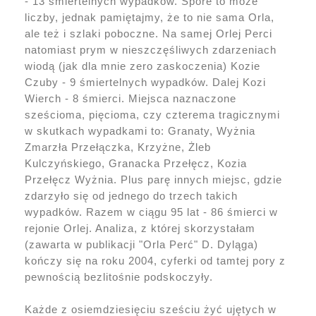
- 13 śmiertelnych wypadków. Spore to może
liczby, jednak pamiętajmy, że to nie sama Orla,
ale też i szlaki poboczne. Na samej Orlej Perci
natomiast prym w nieszczęśliwych zdarzeniach
wiodą (jak dla mnie zero zaskoczenia) Kozie
Czuby - 9 śmiertelnych wypadków. Dalej Kozi
Wierch - 8 śmierci. Miejsca naznaczone
sześcioma, pięcioma, czy czterema tragicznymi
w skutkach wypadkami to: Granaty, Wyżnia
Zmarzła Przełączka, Krzyżne, Żleb
Kulczyńskiego, Granacka Przełęcz, Kozia
Przełęcz Wyżnia. Plus parę innych miejsc, gdzie
zdarzyło się od jednego do trzech takich
wypadków. Razem w ciągu 95 lat - 86 śmierci w
rejonie Orlej. Analiza, z której skorzystałam
(zawarta w publikacji "Orla Perć" D. Dyląga)
kończy się na roku 2004, cyferki od tamtej pory z
pewnością bezlitośnie podskoczyły.
Każde z osiemdziesięciu sześciu żyć ujętych w