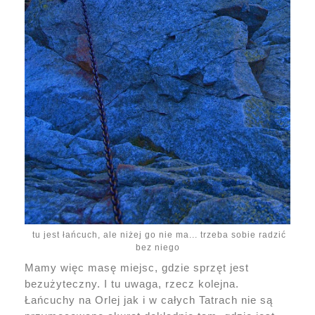
tu jest łańcuch, ale niżej go nie ma... trzeba sobie radzić
bez niego
Mamy więc masę miejsc, gdzie sprzęt jest
bezużyteczny. I tu uwaga, rzecz kolejna.
Łańcuchy na Orlej jak i w całych Tatrach nie są