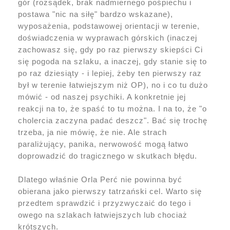
gór (rozsądek, brak nadmiernego pośpiechu i
postawa "nic na siłę" bardzo wskazane),
wyposażenia, podstawowej orientacji w terenie,
doświadczenia w wyprawach górskich (inaczej
zachowasz się, gdy po raz pierwszy skiepści Ci
się pogoda na szlaku, a inaczej, gdy stanie się to
po raz dziesiąty - i lepiej, żeby ten pierwszy raz
był w terenie łatwiejszym niż OP), no i co tu dużo
mówić - od naszej psychiki. A konkretnie jej
reakcji na to, że spaść to tu można. I na to, że "o
cholercia zaczyna padać deszcz". Bać się trochę
trzeba, ja nie mówię, że nie. Ale strach
paraliżujący, panika, nerwowość mogą łatwo
doprowadzić do tragicznego w skutkach błędu.
Dlatego właśnie Orla Perć nie powinna być
obierana jako pierwszy tatrzański cel. Warto się
przedtem sprawdzić i przyzwyczaić do tego i
owego na szlakach łatwiejszych lub chociaż
krótszych.