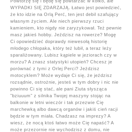
Powtórzę się i będę się powtarzać w kółko, ale
WYPADKI SIĘ ZDARZAJĄ. Łatwo jest powiedzieć,
że kto idzie na Orlą Perć, ten jest debil szafujący
własnym życiem. Ale niech pierwszy rzuci
kamieniem, kto nigdy nie zaryzykował. Też pewnie
masz jakieś hobby. Jeździsz na rowerze? Mogę
Ci opowiedzieć doprawdy niewesołą historię
młodego chłopaka, który też lubił, a teraz leży
sparaliżowany. Lubisz kąpiele w jeziorach czy w
morzu? A znasz statystyki utopień? Chcesz je
porównać z tymi z Orlej Perci? Jeździsz
motocyklem? Może wydaje Ci się, że jeździsz
rozsądnie, ostrożnie, jesteś w tym dobry i nic nie
powinno Ci się stać, ale pani Ziuta słysząca
"bziuuum" z silnika Twojej maszyny stojąc na
balkonie w letni wieczór i tak przezwie Cię
marchewką albo dawcą organów i jakiś cień racji
będzie w tym miała. Chadzasz na imprezy? A
wiesz, że nocą ktoś łatwo może Cię napaść? A
może przezornie nie wychodzisz z domu, nie