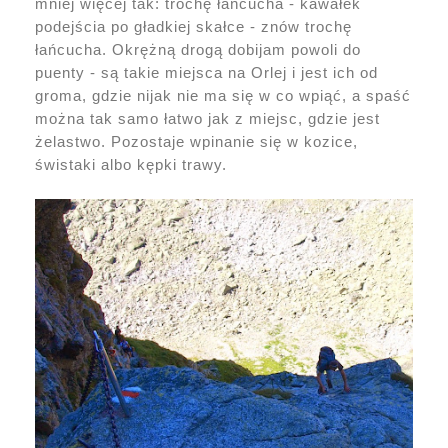
mniej więcej tak: trochę łańcucha - kawałek
podejścia po gładkiej skałce - znów trochę
łańcucha. Okrężną drogą dobijam powoli do
puenty - są takie miejsca na Orlej i jest ich od
groma, gdzie nijak nie ma się w co wpiąć, a spaść
można tak samo łatwo jak z miejsc, gdzie jest
żelastwo. Pozostaje wpinanie się w kozice,
świstaki albo kępki trawy.