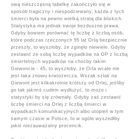
ową nieszczęsną tabelkę zakończyło się w
sposób tragiczny i niespodziewany, każda z tych
śmierci była na pewno wielką stratą dla bliskich.
Statystyka ma jednak swoje bezduszne prawa.
Gdyby bowiem porównać tę liczbę z liczbą osób,
które podczas rzeczonych 95 lat Orlą bezpiecznie
przeszły, to wyszłoby, że zginęło niewiele. Gdyby
zestawić ze sobą liczbę wypadków na OP z liczbą
śmiertelnych wypadków na choćby takim
Giewoncie - 45, to wyszłoby, że Orla wcale nie
jest taka znowu krwiożercza. Wszak szlak na
Giewont jest kilkakrotnie krótszy od Orlej, jeśliby
go tak jakimś cudem wydłużyć, to może i
statystyki by się zrównały. Gdyby zaś zestawić
liczbę śmierci na Orlej z liczbą śmierci w
wypadkach komunikacyjnych albo utopień w tym
samym czasie w Polsce, to w ogóle wyszedłby
jakiś niezauważalny procencik.