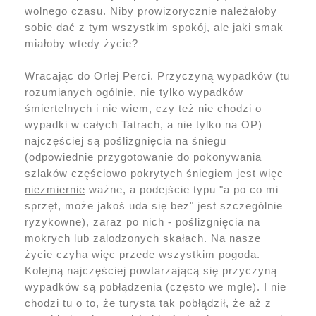
wolnego czasu. Niby prowizorycznie należałoby
sobie dać z tym wszystkim spokój, ale jaki smak
miałoby wtedy życie?
Wracając do Orlej Perci. Przyczyną wypadków (tu
rozumianych ogólnie, nie tylko wypadków
śmiertelnych i nie wiem, czy też nie chodzi o
wypadki w całych Tatrach, a nie tylko na OP)
najczęściej są poślizgnięcia na śniegu
(odpowiednie przygotowanie do pokonywania
szlaków częściowo pokrytych śniegiem jest więc
niezmiernie
ważne, a podejście typu "a po co mi
sprzęt, może jakoś uda się bez" jest szczególnie
ryzykowne), zaraz po nich - poślizgnięcia na
mokrych lub zalodzonych skałach. Na nasze
życie czyha więc przede wszystkim pogoda.
Kolejną najczęściej powtarzającą się przyczyną
wypadków są pobłądzenia (często we mgle). I nie
chodzi tu o to, że turysta tak pobłądził, że aż z