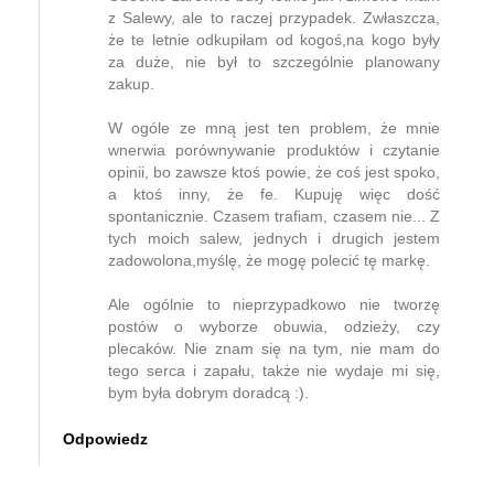
z Salewy, ale to raczej przypadek. Zwłaszcza,
że te letnie odkupiłam od kogoś,na kogo były
za duże, nie był to szczególnie planowany
zakup.
W ogóle ze mną jest ten problem, że mnie
wnerwia porównywanie produktów i czytanie
opinii, bo zawsze ktoś powie, że coś jest spoko,
a ktoś inny, że fe. Kupuję więc dość
spontanicznie. Czasem trafiam, czasem nie... Z
tych moich salew, jednych i drugich jestem
zadowolona,myślę, że mogę polecić tę markę.
Ale ogólnie to nieprzypadkowo nie tworzę
postów o wyborze obuwia, odzieży, czy
plecaków. Nie znam się na tym, nie mam do
tego serca i zapału, także nie wydaje mi się,
bym była dobrym doradcą :).
Odpowiedz