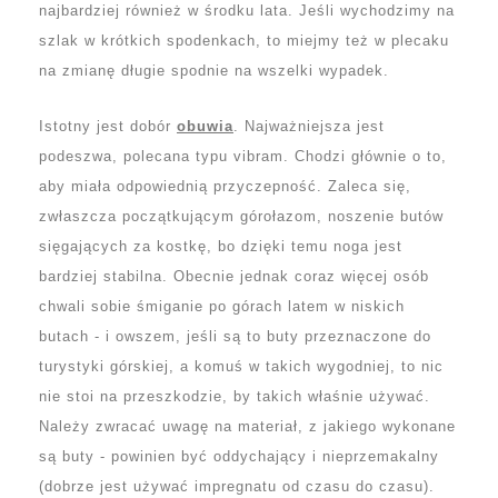
najbardziej również w środku lata. Jeśli wychodzimy na
szlak w krótkich spodenkach, to miejmy też w plecaku
na zmianę długie spodnie na wszelki wypadek.
Istotny jest dobór
obuwia
. Najważniejsza jest
podeszwa, polecana typu vibram. Chodzi głównie o to,
aby miała odpowiednią przyczepność. Zaleca się,
zwłaszcza początkującym górołazom, noszenie butów
sięgających za kostkę, bo dzięki temu noga jest
bardziej stabilna. Obecnie jednak coraz więcej osób
chwali sobie śmiganie po górach latem w niskich
butach - i owszem, jeśli są to buty przeznaczone do
turystyki górskiej, a komuś w takich wygodniej, to nic
nie stoi na przeszkodzie, by takich właśnie używać.
Należy zwracać uwagę na materiał, z jakiego wykonane
są buty - powinien być oddychający i nieprzemakalny
(dobrze jest używać impregnatu od czasu do czasu).