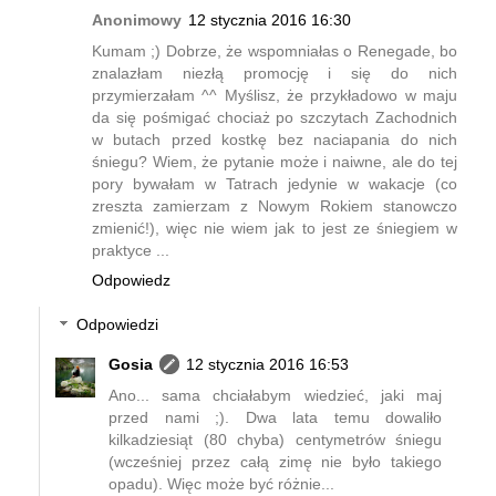
Anonimowy
12 stycznia 2016 16:30
Kumam ;) Dobrze, że wspomniałas o Renegade, bo
znalazłam niezłą promocję i się do nich
przymierzałam ^^ Myślisz, że przykładowo w maju
da się pośmigać chociaż po szczytach Zachodnich
w butach przed kostkę bez naciapania do nich
śniegu? Wiem, że pytanie może i naiwne, ale do tej
pory bywałam w Tatrach jedynie w wakacje (co
zreszta zamierzam z Nowym Rokiem stanowczo
zmienić!), więc nie wiem jak to jest ze śniegiem w
praktyce ...
Odpowiedz
Odpowiedzi
Gosia
12 stycznia 2016 16:53
Ano... sama chciałabym wiedzieć, jaki maj
przed nami ;). Dwa lata temu dowaliło
kilkadziesiąt (80 chyba) centymetrów śniegu
(wcześniej przez całą zimę nie było takiego
opadu). Więc może być różnie...