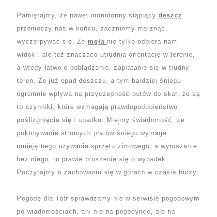
Pamiętajmy, że nawet monotonny siąpiący
deszcz
przemoczy nas w końcu, zaczniemy marznąć,
wyczerpywać się. Że
mgła
nie tylko odbiera nam
widoki, ale też znacząco utrudnia orientację w terenie,
a wtedy łatwo o pobłądzenie, zaplątanie się w trudny
teren. Że już opad deszczu, a tym bardziej śniegu
ogromnie wpływa na przyczepność butów do skał, że są
to czynniki, które wzmagają prawdopodobieństwo
poślizgnięcia się i upadku. Miejmy świadomość, że
pokonywanie stromych płatów śniegu wymaga
umiejętnego używania sprzętu zimowego, a wyruszanie
bez niego, to prawie proszenie się o wypadek.
Poczytajmy o zachowaniu się w górach w czasie burzy.
Pogodę dla Tatr sprawdzamy nie w serwisie pogodowym
po wiadomościach, ani nie na pogodynce, ale na