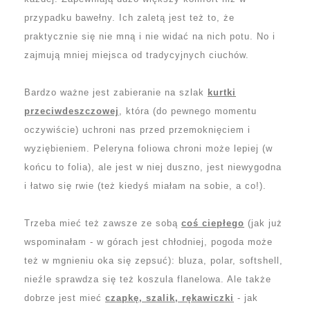
przypadku bawełny. Ich zaletą jest też to, że
praktycznie się nie mną i nie widać na nich potu. No i
zajmują mniej miejsca od tradycyjnych ciuchów.
Bardzo ważne jest zabieranie na szlak
kurtki
przeciwdeszczowej
, która (do pewnego momentu
oczywiście) uchroni nas przed przemoknięciem i
wyziębieniem
. Peleryna foliowa chroni może lepiej (w
końcu to folia), ale jest w niej duszno, jest niewygodna
i łatwo się rwie (też kiedyś miałam na sobie, a co!).
Trzeba mieć też zawsze ze sobą
coś ciepłego
(jak już
wspominałam - w górach jest chłodniej, pogoda może
też w mgnieniu oka się zepsuć): bluza, polar, softshell,
nieźle sprawdza się też koszula flanelowa. Ale także
dobrze jest mieć
czapkę, szalik, rękawiczki
- jak