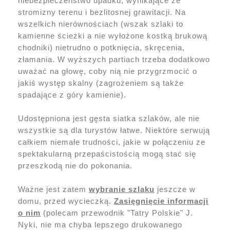
niebezpieczeństwo upadku, wynikające ze
stromizny terenu i bezlitosnej grawitacji. Na
wszelkich nierównościach (wszak szlaki to
kamienne ścieżki a nie wyłożone kostką brukową
chodniki) nietrudno o potknięcia, skręcenia,
złamania. W wyższych partiach trzeba dodatkowo
uważać na głowę, coby nią nie przygrzmocić o
jakiś występ skalny (zagrożeniem są także
spadające z góry kamienie).
Udostępniona jest gęsta siatka szlaków, ale nie
wszystkie są dla turystów łatwe. Niektóre serwują
całkiem niemałe trudności, jakie w połączeniu ze
spektakularną przepaścistością mogą stać się
przeszkodą nie do pokonania.
Ważne jest zatem
wybranie szlaku
jeszcze w
domu, przed wycieczką.
Zasięgnięcie informacji
o nim
(polecam przewodnik "Tatry Polskie" J.
Nyki, nie ma chyba lepszego drukowanego