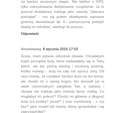
na bardzo wczesnym etapie. Nie telefon z GPS,
tylko zdecydowanie dedykowane urządzenie. Ja to
jeszcze dodatkowo traktuję jako swoisty "zbieracz
pamiątek" - ma się potem obiektywnie zapisane
godziny, deniwelacje itp. A i pańszczyznę podejść
łatwiej mi odrabiać, wiedząc ile jeszcze...
Odpowiedz
Anonimowy
8 stycznia 2016 17:03
Gosia, mam pytanie odnośnie obuwia. Chciałabym
kupić porządne buty, które nadawałyby się w Tatry
latem, ale też późną wiosną i wczesną jesienią,
krótko mówiąc - buty na cały rok oprócz zimy. Od
razu mówię, że czytałam bardzo dużo na ten temat,
ale chodzi mi o opinię kogoś, kto doszedł już w
wiele różnorodnych zakątków Tatr, a odzieży i
obuwia nie traktuje jako metody lansu metką. Co
mogłabyś mi polecić? Chodzi mi głównie o długość
buta (za kostkę? przed? ) oraz membranę - z czy
bez? jakis model lub marka, którą sprawdziłaś i się
zaprzyjaźniłaś?