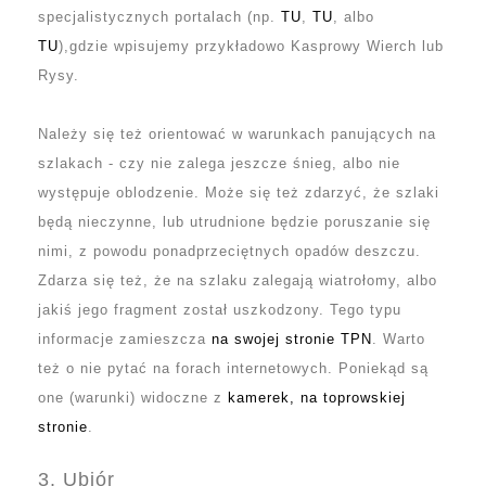
specjalistycznych portalach (np.
TU
,
TU
, albo
TU
),gdzie wpisujemy przykładowo Kasprowy Wierch lub
Rysy.
Należy się też orientować w warunkach panujących na
szlakach - czy nie zalega jeszcze śnieg, albo nie
występuje oblodzenie. Może się też zdarzyć, że szlaki
będą nieczynne, lub utrudnione będzie poruszanie się
nimi, z powodu ponadprzeciętnych opadów deszczu.
Zdarza się też, że na szlaku zalegają wiatrołomy, albo
jakiś jego fragment został uszkodzony. Tego typu
informacje zamieszcza
na swojej stronie TPN
. Warto
też o nie pytać na forach internetowych. Poniekąd są
one (warunki) widoczne z
kamerek, na toprowskiej
stronie
.
3. Ubiór