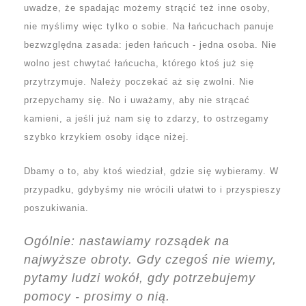
uwadze, że spadając możemy strącić też inne osoby,
nie myślimy więc tylko o sobie. Na łańcuchach panuje
bezwzględna zasada: jeden łańcuch - jedna osoba. Nie
wolno jest chwytać łańcucha, którego ktoś już się
przytrzymuje. Należy poczekać aż się zwolni. Nie
przepychamy się. No i uważamy, aby nie strącać
kamieni, a jeśli już nam się to zdarzy, to ostrzegamy
szybko krzykiem osoby idące niżej.
Dbamy o to, aby ktoś wiedział, gdzie się wybieramy. W
przypadku, gdybyśmy nie wrócili ułatwi to i przyspieszy
poszukiwania.
Ogólnie: nastawiamy rozsądek na
najwyższe obroty. Gdy czegoś nie wiemy,
pytamy ludzi wokół, gdy potrzebujemy
pomocy - prosimy o nią.