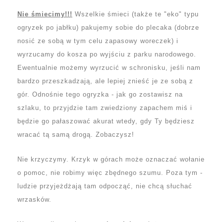
Nie śmiecimy!!!
Wszelkie śmieci (także te "eko" typu
ogryzek po jabłku) pakujemy sobie do plecaka (dobrze
nosić ze sobą w tym celu zapasowy woreczek) i
wyrzucamy do kosza po wyjściu z parku narodowego.
Ewentualnie możemy wyrzucić w schronisku, jeśli nam
bardzo przeszkadzają, ale lepiej znieść je ze sobą z
gór. Odnośnie tego ogryzka - jak go zostawisz na
szlaku, to przyjdzie tam zwiedziony zapachem miś i
będzie go pałaszować akurat wtedy, gdy Ty będziesz
wracać tą samą drogą. Zobaczysz!
Nie krzyczymy. Krzyk w górach może oznaczać wołanie
o pomoc, nie robimy więc zbędnego szumu. Poza tym -
ludzie przyjeżdżają tam odpocząć, nie chcą słuchać
wrzasków.