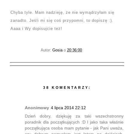
Chyba tyle. Mam nadzieję, że nie wymądrzyłam się
zanadto. Jeśli mi się coś przypomni, to dopiszę :).
Aaaa i Wy dopisujcie też!
Autor:
Gosia
o
20:36:00
38 KOMENTARZY:
Anonimowy
4 lipca 2014 22:12
Dzień dobry, dziękuję za taki wszechstronny
poradnik dla początkujących :D I jako taka właśnie
początkująca osoba mam pytanie - jak Pani uważa,
czy dobrym pomysłem jest latem na dojściach,