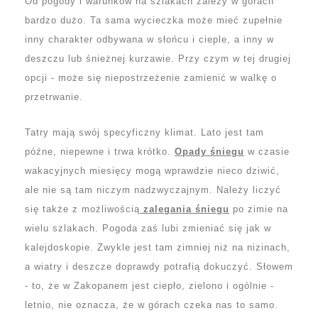
Od pogody i warunków na szlakach zależy w górach
bardzo dużo. Ta sama wycieczka może mieć zupełnie
inny charakter odbywana w słońcu i cieple, a inny w
deszczu lub śnieżnej kurzawie. Przy czym w tej drugiej
opcji - może się niepostrzeżenie zamienić w walkę o
przetrwanie.
Tatry mają swój specyficzny klimat. Lato jest tam
późne, niepewne i trwa krótko.
Opady śniegu
w czasie
wakacyjnych miesięcy mogą wprawdzie nieco dziwić,
ale nie są tam niczym nadzwyczajnym. Należy liczyć
się także z możliwością
zalegania śniegu
po zimie na
wielu szlakach. Pogoda zaś lubi zmieniać się jak w
kalejdoskopie. Zwykle jest tam zimniej niż na nizinach,
a wiatry i deszcze doprawdy potrafią dokuczyć. Słowem
- to, że w Zakopanem jest ciepło, zielono i ogólnie -
letnio, nie oznacza, że w górach czeka nas to samo.