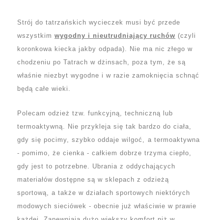
Strój do tatrzańskich wycieczek musi być przede
wszystkim
wygodny i nieutrudniający ruchów
(czyli
koronkowa kiecka jakby odpada). Nie ma nic złego w
chodzeniu po Tatrach w dżinsach, poza tym, że są
właśnie niezbyt wygodne i w razie zamoknięcia schnąć
będą całe wieki.
Polecam odzież tzw. funkcyjną, techniczną lub
termoaktywną. Nie przykleja się tak bardzo do ciała,
gdy się pocimy, szybko oddaje wilgoć,
a termoaktywna
- pomimo, że cienka - całkiem dobrze trzyma ciepło,
gdy jest to potrzebne. Ubrania z oddychających
materiałów dostępne są w sklepach z odzieżą
sportową, a także w działach sportowych niektórych
modowych sieciówek - obecnie już właściwie w prawie
każdej. Zapewniają dużo większy komfort niż w