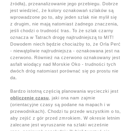
źródła), przeanalizowanie jego przebiegu. Dobrze
jest wiedzieć, że kolory oznakowań szlaków są
wprowadzone po to, aby jeden szlak nie mylił się
z drugim, nie mają natomiast żadnego znaczenia,
jeśli chodzi o trudność tras. To że szlak czarny
oznacza w Tatrach drogę najtrudniejszą to MIT!
Dowodem niech będzie chociażby to, że Orla Perć
- niewątpliwie najtrudniejsza - oznakowana jest na
czerwono. Również na czerwono oznakowany jest
asfalt wiodący nad Morskie Oko - trudności tych
dwóch dróg natomiast porównać się po prostu nie
da.
Bardzo istotną częścią planowania wycieczki jest
obliczenie czasu
, jaki ona nam zajmie
(orientacyjne czasy są podane na mapach i w
przewodnikach). Chodzi tu przede wszystkim o to,
aby zejść z gór przed zmrokiem. W okresie letnim
zalecane jest wyruszanie na szlaki wcześnie