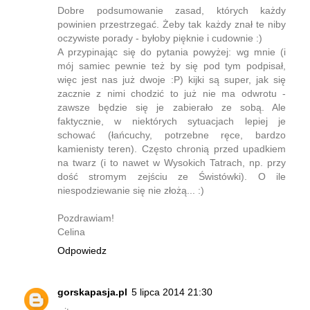
Dobre podsumowanie zasad, których każdy
powinien przestrzegać. Żeby tak każdy znał te niby
oczywiste porady - byłoby pięknie i cudownie :)
A przypinając się do pytania powyżej: wg mnie (i
mój samiec pewnie też by się pod tym podpisał,
więc jest nas już dwoje :P) kijki są super, jak się
zacznie z nimi chodzić to już nie ma odwrotu -
zawsze będzie się je zabierało ze sobą. Ale
faktycznie, w niektórych sytuacjach lepiej je
schować (łańcuchy, potrzebne ręce, bardzo
kamienisty teren). Często chronią przed upadkiem
na twarz (i to nawet w Wysokich Tatrach, np. przy
dość stromym zejściu ze Świstówki). O ile
niespodziewanie się nie złożą... :)
Pozdrawiam!
Celina
Odpowiedz
gorskapasja.pl
5 lipca 2014 21:30