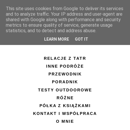
This site uses cookies from Google to deliver its services
and to analyze traffic. Your IP address and user-agent are
shared with Google along with performance and security
metrics to ensure quality of service, generate usage
statistics, and to detect and address abuse.
LEARN MORE
GOT IT
RELACJE Z TATR
INNE PODRÓŻE
PRZEWODNIK
PORADNIK
TESTY OUTDOOROWE
RÓŻNE
PÓŁKA Z KSIĄŻKAMI
KONTAKT I WSPÓŁPRACA
O MNIE