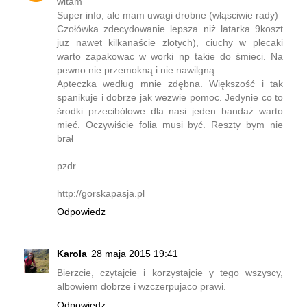
witam
Super info, ale mam uwagi drobne (włąsciwie rady)
Czołówka zdecydowanie lepsza niż latarka 9koszt
juz nawet kilkanaście zlotych), ciuchy w plecaki
warto zapakowac w worki np takie do śmieci. Na
pewno nie przemokną i nie nawilgną.
Apteczka według mnie zdębna. Większość i tak
spanikuje i dobrze jak wezwie pomoc. Jedynie co to
środki przecibólowe dla nasi jeden bandaż warto
mieć. Oczywiście folia musi być. Reszty bym nie
brał
pzdr
http://gorskapasja.pl
Odpowiedz
Karola
28 maja 2015 19:41
Bierzcie, czytajcie i korzystajcie y tego wszyscy,
albowiem dobrze i wzczerpujaco prawi.
Odpowiedz