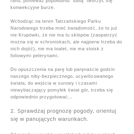
rano, ponieważ popołudniu "lubią" tworzyć się
konwekcyjne burze.
Wchodząc na teren Tatrzańskiego Parku
Narodowego trzeba mieć świadomość, że to już
nie Krupówki, że nie ma tu sklepów (zaopatrzyć
można się w schroniskach, ale najpierw trzeba do
nich dojść), nie ma toalet, nie ma stoisk z
foliowymi pelerynami.
Do opuszczenia na parę lub paręnaście godzin
naszego niby-bezpiecznego, ucywilizowanego
świata, do wejścia w surowy i czasami
niewybaczający pomyłek świat gór, trzeba się
odpowiednio przygotować...
2. Sprawdzaj prognozę pogody, orientuj
się w panujących warunkach.