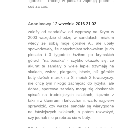
"górskie". Trochę w plecaku zajmują potem -
coś za coś.
Anonimowy
12 września 2016 21:02
zależy od sandałów. od wyprawy na Krym w
2003 wszędzie chodzę w sandałach. miałem
wtedy ze sobą moje górskie A., ale upały
spowodowały, że natychmiast schowałem je do
plecaka i 3 tygodnie łaziłem po krymskich
górach "na bosaka" - szybko okazało się, że
akurat te sandały o wiele lepiej trzymają na
skałach, żwirze, piargach, błocie, niż górskie
buty dwóch marek na S. moich 2 towarzyszy.
nie chcę tym nikogo zachęcać do ryzyka, ale
dobre, sportowe sandały mogą się doskonale
spisać na trudniejszych szlakach, łącznie z
takimi z klamrami i łańcuchami. warto najpierw
sprawdzić, czy wasze sandały są wiarygodne
na łatwiejszych szlakach, a potem rozważyć,
czy jednak nie przebrać się w buty.