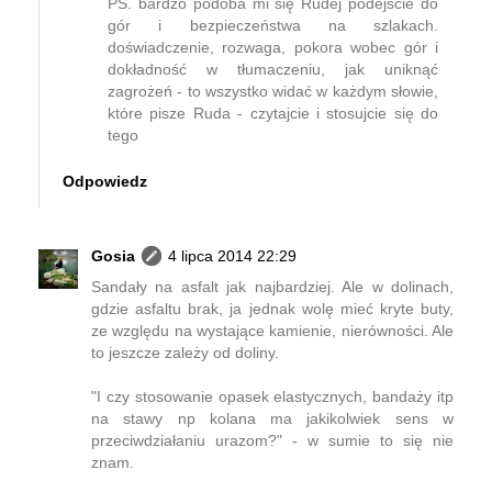
PS. bardzo podoba mi się Rudej podejście do
gór i bezpieczeństwa na szlakach.
doświadczenie, rozwaga, pokora wobec gór i
dokładność w tłumaczeniu, jak uniknąć
zagrożeń - to wszystko widać w każdym słowie,
które pisze Ruda - czytajcie i stosujcie się do
tego
Odpowiedz
Gosia
4 lipca 2014 22:29
Sandały na asfalt jak najbardziej. Ale w dolinach,
gdzie asfaltu brak, ja jednak wolę mieć kryte buty,
ze względu na wystające kamienie, nierówności. Ale
to jeszcze zależy od doliny.
"I czy stosowanie opasek elastycznych, bandaży itp
na stawy np kolana ma jakikolwiek sens w
przeciwdziałaniu urazom?" - w sumie to się nie
znam.