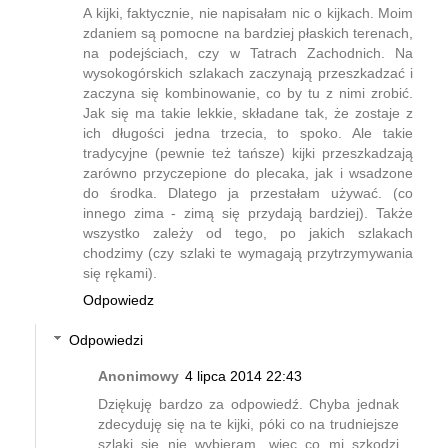
A kijki, faktycznie, nie napisałam nic o kijkach. Moim
zdaniem są pomocne na bardziej płaskich terenach,
na podejściach, czy w Tatrach Zachodnich. Na
wysokogórskich szlakach zaczynają przeszkadzać i
zaczyna się kombinowanie, co by tu z nimi zrobić.
Jak się ma takie lekkie, składane tak, że zostaje z
ich długości jedna trzecia, to spoko. Ale takie
tradycyjne (pewnie też tańsze) kijki przeszkadzają
zarówno przyczepione do plecaka, jak i wsadzone
do środka. Dlatego ja przestałam używać. (co
innego zima - zimą się przydają bardziej). Także
wszystko zależy od tego, po jakich szlakach
chodzimy (czy szlaki te wymagają przytrzymywania
się rękami).
Odpowiedz
Odpowiedzi
Anonimowy
4 lipca 2014 22:43
Dziękuję bardzo za odpowiedź. Chyba jednak
zdecyduję się na te kijki, póki co na trudniejsze
szlaki się nie wybieram, więc co mi szkodzi