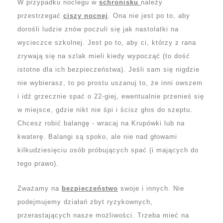
W przypadku noclegu w
schronisku
należy
przestrzegać
ciszy nocnej
. Ona nie jest po to, aby
dorośli ludzie znów poczuli się jak nastolatki na
wycieczce szkolnej. Jest po to, aby ci, którzy z rana
zrywają się na szlak mieli kiedy wypocząć (to dość
istotne dla ich bezpieczeństwa). Jeśli sam się nigdzie
nie wybierasz, to po prostu uszanuj to, że inni owszem
i idź grzecznie spać o 22-giej, ewentualnie przenieś się
w miejsce, gdzie nikt nie śpi i ścisz głos do szeptu.
Chcesz robić balangę - wracaj na Krupówki lub na
kwaterę. Balangi są spoko, ale nie nad głowami
kilkudziesięciu osób próbujących spać (i mających do
tego prawo).
Zważamy na
bezpieczeństwo
swoje i innych. Nie
podejmujemy działań zbyt ryzykownych,
przerastających nasze możliwości. Trzeba mieć na