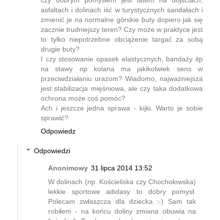
asfaltach i dolinach iść w turystycznych sandałach i
zmienić je na normalne górskie buty dopiero jak się
zacznie trudniejszy teren? Czy może w praktyce jest
to tylko niepotrzebne obciążenie targać za sobą
drugie buty?
I czy stosowanie opasek elastycznych, bandaży itp
na stawy np kolana ma jakikolwiek sens w
przeciwdziałaniu urazom? Wiadomo, najważniejsza
jest stabilizacja mięśniowa, ale czy taka dodatkowa
ochrona może coś pomóc?
Ach i jeszcze jedna sprawa - kijki. Warto je sobie
sprawić?
Odpowiedz
Odpowiedzi
Anonimowy
31 lipca 2014 13:52
W dolinach (np. Kościeliska czy Chochołowska)
lekkie sportowe adidasy to dobry pomysł.
Polecam zwłaszcza dla dziecka :-) Sam tak
robiłem - na końcu doliny zmiana obuwia na