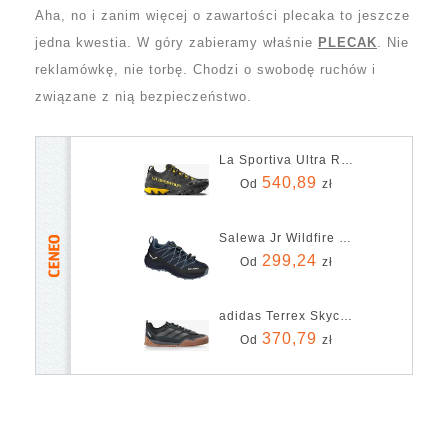
Aha, no i zanim więcej o zawartości plecaka to jeszcze
jedna kwestia. W góry zabieramy właśnie
PLECAK
. Nie
reklamówkę, nie torbę. Chodzi o swobodę ruchów i
związane z nią bezpieczeństwo.
La Sportiva Ultra Raptor 3 - Black/Yellow
540,89
Od
zł
Salewa Jr Wildfire 2 Navy Blazer Java Blue
299,24
Od
zł
adidas Terrex Skychaser Solo 3 - Carbon/Grefou/Seflaq
370,79
Od
zł