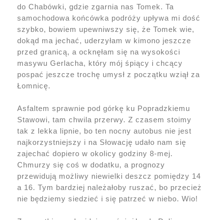
do Chabówki, gdzie zgarnia nas Tomek. Ta
samochodowa końcówka podróży upływa mi dość
szybko, bowiem upewniwszy się, że Tomek wie,
dokąd ma jechać, uderzyłam w kimono jeszcze
przed granicą, a ocknęłam się na wysokości
masywu Gerlacha, który mój śpiący i chcący
pospać jeszcze trochę umysł z początku wziął za
Łomnicę.
Asfaltem sprawnie pod górkę ku Popradzkiemu
Stawowi, tam chwila przerwy. Z czasem stoimy
tak z lekka lipnie, bo ten nocny autobus nie jest
najkorzystniejszy i na Słowację udało nam się
zajechać dopiero w okolicy godziny 8-mej.
Chmurzy się coś w dodatku, a prognozy
przewidują możliwy niewielki deszcz pomiędzy 14
a 16. Tym bardziej należałoby ruszać, bo przecież
nie będziemy siedzieć i się patrzeć w niebo. Wio!