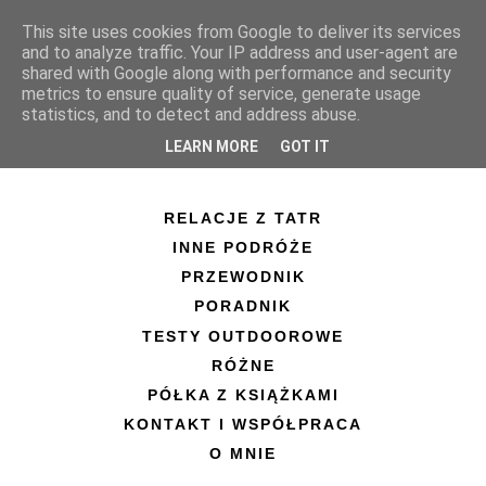
This site uses cookies from Google to deliver its services
and to analyze traffic. Your IP address and user-agent are
shared with Google along with performance and security
metrics to ensure quality of service, generate usage
statistics, and to detect and address abuse.
LEARN MORE
GOT IT
RELACJE Z TATR
INNE PODRÓŻE
PRZEWODNIK
PORADNIK
TESTY OUTDOOROWE
RÓŻNE
PÓŁKA Z KSIĄŻKAMI
KONTAKT I WSPÓŁPRACA
O MNIE