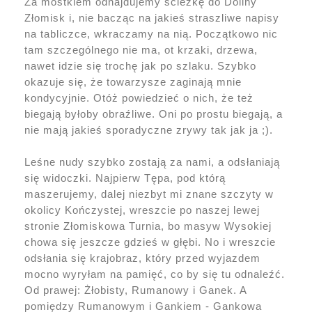
Za mostkiem odnajdujemy ścieżkę do Doliny
Złomisk i, nie bacząc na jakieś straszliwe napisy
na tabliczce, wkraczamy na nią. Początkowo nic
tam szczególnego nie ma, ot krzaki, drzewa,
nawet idzie się trochę jak po szlaku. Szybko
okazuje się, że towarzysze zaginają mnie
kondycyjnie. Otóż powiedzieć o nich, że też
biegają byłoby obraźliwe. Oni po prostu biegają, a
nie mają jakieś sporadyczne zrywy tak jak ja ;).
Leśne nudy szybko zostają za nami, a odsłaniają
się widoczki. Najpierw Tępa, pod którą
maszerujemy, dalej niezbyt mi znane szczyty w
okolicy Kończystej, wreszcie po naszej lewej
stronie Złomiskowa Turnia, bo masyw Wysokiej
chowa się jeszcze gdzieś w głębi. No i wreszcie
odsłania się krajobraz, który przed wyjazdem
mocno wyryłam na pamięć, co by się tu odnaleźć.
Od prawej: Żłobisty, Rumanowy i Ganek. A
pomiędzy Rumanowym i Gankiem - Gankowa