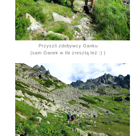
Przyszli zdobywcy Ganku
(sam Ganek w tle zresztą też :) )