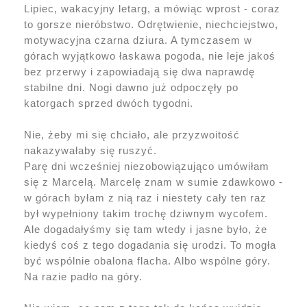
Lipiec, wakacyjny letarg, a mówiąc wprost - coraz
to gorsze nieróbstwo. Odrętwienie, niechciejstwo,
motywacyjna czarna dziura. A tymczasem w
górach wyjątkowo łaskawa pogoda, nie leje jakoś
bez przerwy i zapowiadają się dwa naprawdę
stabilne dni. Nogi dawno już odpoczęły po
katorgach sprzed dwóch tygodni.
Nie, żeby mi się chciało, ale przyzwoitość
nakazywałaby się ruszyć.
Parę dni wcześniej niezobowiązująco umówiłam
się z Marcelą. Marcelę znam w sumie zdawkowo -
w górach byłam z nią raz i niestety cały ten raz
był wypełniony takim trochę dziwnym wycofem.
Ale dogadałyśmy się tam wtedy i jasne było, że
kiedyś coś z tego dogadania się urodzi. To mogła
być wspólnie obalona flacha. Albo wspólne góry.
Na razie padło na góry.