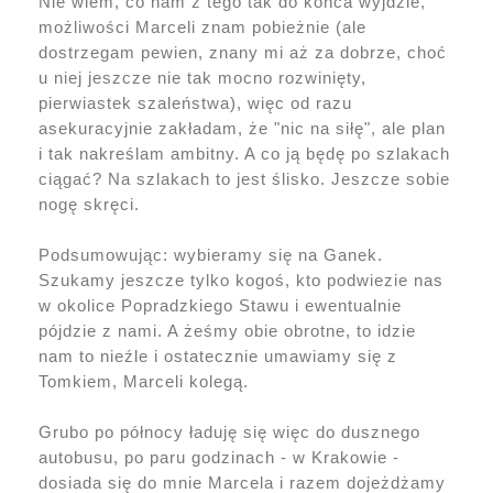
Nie wiem, co nam z tego tak do końca wyjdzie,
możliwości Marceli znam pobieżnie (ale
dostrzegam pewien, znany mi aż za dobrze, choć
u niej jeszcze nie tak mocno rozwinięty,
pierwiastek szaleństwa), więc od razu
asekuracyjnie zakładam, że "nic na siłę", ale plan
i tak nakreślam ambitny. A co ją będę po szlakach
ciągać? Na szlakach to jest ślisko. Jeszcze sobie
nogę skręci.
Podsumowując: wybieramy się na Ganek.
Szukamy jeszcze tylko kogoś, kto podwiezie nas
w okolice Popradzkiego Stawu i ewentualnie
pójdzie z nami. A żeśmy obie obrotne, to idzie
nam to nieźle i ostatecznie umawiamy się z
Tomkiem, Marceli kolegą.
Grubo po północy ładuję się więc do dusznego
autobusu, po paru godzinach - w Krakowie -
dosiada się do mnie Marcela i razem dojeżdżamy