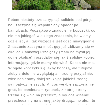
Potem niestety trzeba rypnąć solidnie pod górę,
no i zaczyna się wspomniany spacer po
kamulcach. Początkowo znajdujemy kopczyki, co
nie ma jakiegoś wielkiego znaczenia, bo wiemy
gdzie iść, a i tak wszędzie jest dość niewygodnie.
Znaczenie zaczyna mieć, gdy już zbliżamy się w
okolice Gankowej Przełęczy (mam na myśli jej
dolne okolice) i przydałby się jakiś solidny kopiec
informujący, gdzie mamy się wbić. Kopca nie ma.
W ogóle kopczyki się jakby kończą, ale tutejsze
żleby z dołu nie wyglądają ani trochę przyjaźnie,
więc napieramy dalej szukając jakichś trochę
sympatyczniejszych. Mi coś we łbie zaczyna nie
grać, bo pamiętałam rysunek, z której strony
trzeba się wbić na przełęcz, a my coś właśnie
przechodzimy na stronę jakby drugą... no ale... tu