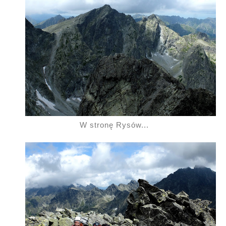
W stronę Rysów...