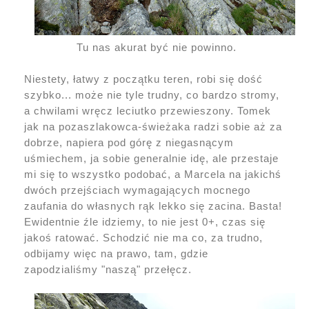
Tu nas akurat być nie powinno.
Niestety, łatwy z początku teren, robi się dość
szybko... może nie tyle trudny, co bardzo stromy,
a chwilami wręcz leciutko przewieszony. Tomek
jak na pozaszlakowca-świeżaka radzi sobie aż za
dobrze, napiera pod górę z niegasnącym
uśmiechem, ja sobie generalnie idę, ale przestaje
mi się to wszystko podobać, a Marcela na jakichś
dwóch przejściach wymagających mocnego
zaufania do własnych rąk lekko się zacina. Basta!
Ewidentnie źle idziemy, to nie jest 0+, czas się
jakoś ratować. Schodzić nie ma co, za trudno,
odbijamy więc na prawo, tam, gdzie
zapodzialiśmy "naszą" przełęcz.