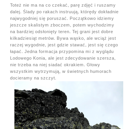
Toteż nie ma na co czekać, parę zdjęć i ruszamy
dalej. Ślady po rakach instruują, którędy dokładnie
najwygodniej się poruszać. Początkowo idziemy
jeszcze skalistym zboczem, potem wychodzimy
na bardziej odsłonięty teren. Tej grani jest dobre
kilkadziesiąt metrów. Bywa wąsko, ale wciąż jest
raczej wygodnie, jest gdzie stawać, jest się czego
łapać. Jedna formacja przypomina mi z wyglądu
Lodowego Konia, ale jest zdecydowanie szersza,
nie trzeba na niej siadać okrakiem. Głowy
wszystkim wytrzymują, w świetnych humorach
docieramy na szczyt.