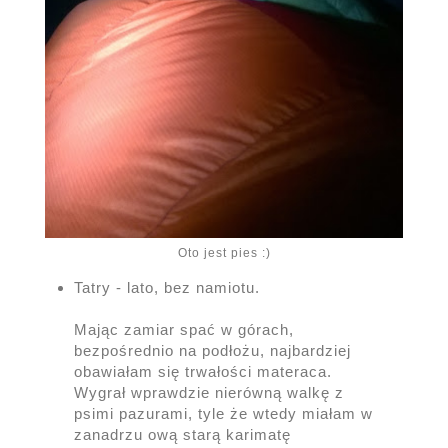
Oto jest pies :)
Tatry - lato, bez namiotu.
Mając zamiar spać w górach,
bezpośrednio na podłożu, najbardziej
obawiałam się trwałości materaca.
Wygrał wprawdzie nierówną walkę z
psimi pazurami, tyle że wtedy miałam w
zanadrzu ową starą karimatę