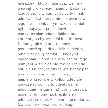
labradorki, która miała spać ze mną
wewnątrz ciasnego namiotu. Buka już
kiedyś spała w namiocie, po tym, jak
odmówiła kategorycznie nocowania w
jego przedsionku. Tym razem namiot
był mniejszy, a ja pieskowi
naszykowałam obok siebie starą
karimatę, żeby też miał komfortowo.
Niestety, pies akurat tej nocy
postanowił spać dokładnie pomiędzy
mną a ścianką namiotu i żadnymi
sposobami nie dał się odwieść od tego
pomysłu. A że pies się tak od razu do
snu nie układa, to chyba wie każdy psa
posiadacz. Zanim się położy, to
najpierw kręci się w kółko, udeptuje
podłoże (choć nic to udeptywanie
absolutnie nie zmienia), coś przesuwa
nosem. No i ona tak kręciła się i
udeptywała między innymi mój materac.
Materac przetrwał bez żadnego