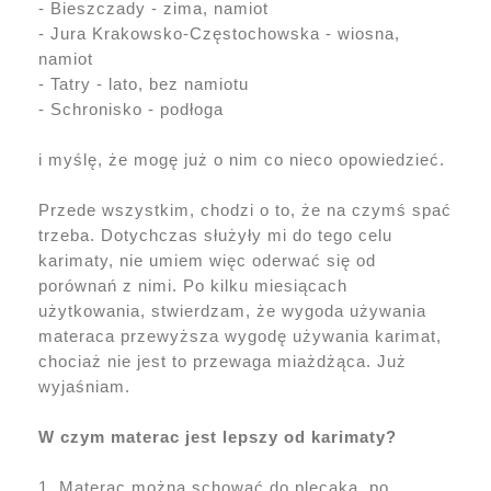
- Bieszczady - zima, namiot
- Jura Krakowsko-Częstochowska - wiosna,
namiot
- Tatry - lato, bez namiotu
- Schronisko - podłoga
i myślę, że mogę już o nim co nieco opowiedzieć.
Przede wszystkim, chodzi o to, że na czymś spać
trzeba. Dotychczas służyły mi do tego celu
karimaty, nie umiem więc oderwać się od
porównań z nimi. Po kilku miesiącach
użytkowania, stwierdzam, że wygoda używania
materaca przewyższa wygodę używania karimat,
chociaż nie jest to przewaga miażdżąca. Już
wyjaśniam.
W czym materac jest lepszy od karimaty?
1. Materac można schować do plecaka, po