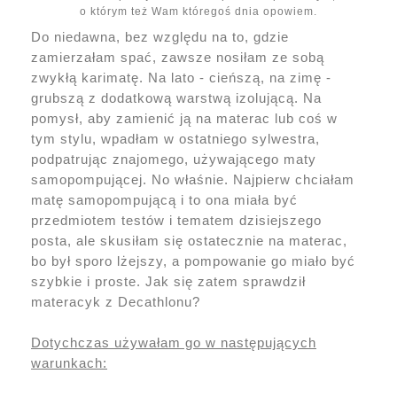
o którym też Wam któregoś dnia opowiem.
Do niedawna, bez względu na to, gdzie
zamierzałam spać, zawsze nosiłam ze sobą
zwykłą karimatę. Na lato - cieńszą, na zimę -
grubszą z dodatkową warstwą izolującą. Na
pomysł, aby zamienić ją na materac lub coś w
tym stylu, wpadłam w ostatniego sylwestra,
podpatrując znajomego, używającego maty
samopompującej. No właśnie. Najpierw chciałam
matę samopompującą i to ona miała być
przedmiotem testów i tematem dzisiejszego
posta, ale skusiłam się ostatecznie na materac,
bo był sporo lżejszy, a pompowanie go miało być
szybkie i proste. Jak się zatem sprawdził
materacyk z Decathlonu?
Dotychczas używałam go w następujących
warunkach: