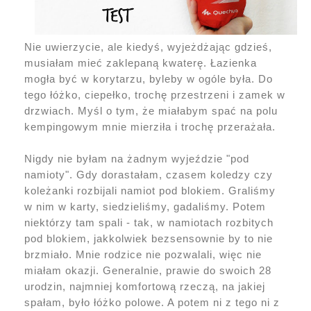
Nie uwierzycie, ale kiedyś, wyjeżdżając gdzieś,
musiałam mieć zaklepaną kwaterę. Łazienka
mogła być w korytarzu, byleby w ogóle była. Do
tego łóżko, ciepełko, trochę przestrzeni i zamek w
drzwiach. Myśl o tym, że miałabym spać na polu
kempingowym mnie mierziła i trochę przerażała.
Nigdy nie byłam na żadnym wyjeździe "pod
namioty". Gdy dorastałam, czasem koledzy czy
koleżanki rozbijali namiot pod blokiem. Graliśmy
w nim w karty, siedzieliśmy, gadaliśmy. Potem
niektórzy tam spali - tak, w namiotach rozbitych
pod blokiem, jakkolwiek bezsensownie by to nie
brzmiało. Mnie rodzice nie pozwalali, więc nie
miałam okazji. Generalnie, prawie do swoich 28
urodzin, najmniej komfortową rzeczą, na jakiej
spałam, było łóżko polowe. A potem ni z tego ni z