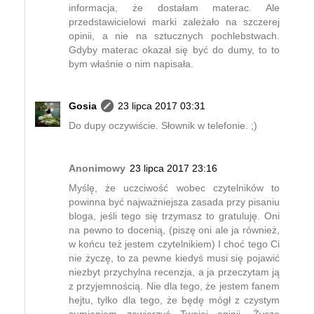
informacja, że dostałam materac. Ale
przedstawicielowi marki zależało na szczerej
opinii, a nie na sztucznych pochlebstwach.
Gdyby materac okazał się być do dumy, to to
bym właśnie o nim napisała.
Gosia
23 lipca 2017 03:31
Do dupy oczywiście. Słownik w telefonie. ;)
Anonimowy
23 lipca 2017 23:16
Myślę, że uczciwość wobec czytelników to
powinna być najważniejsza zasada przy pisaniu
bloga, jeśli tego się trzymasz to gratuluję. Oni
na pewno to docenią, (piszę oni ale ja również,
w końcu też jestem czytelnikiem) I choć tego Ci
nie życzę, to za pewne kiedyś musi się pojawić
niezbyt przychylna recenzja, a ja przeczytam ją
z przyjemnością. Nie dla tego, że jestem fanem
hejtu, tylko dla tego, że będę mógł z czystym
sumieniem zawierzyć Twojej opinii. Życzę