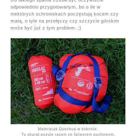
odpowiednio przygotowanym, bo o ile w
niektórych schroniskach poczęstują kocem czy
matą, o tyle na przełęczy czy szczycie górskim
może być już z tym problem. ;)
Materacyk Quechua w kokonie.
Tu akurat pozuje razem ze śpiworem puchowym,