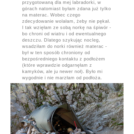
przygotowaną dla mej labradorki, w
górach natomiast byłam zdana już tylko
na materac. Wobec czego
zdecydowanie wolałam, żeby nie pękał.
I tak wzięłam ze sobą norkę na śpiwór -
bo chroni od wiatru i od ewentualnego
deszczu. Dlatego szykując nocleg,
wsadziłam do norki również materac -
był w ten sposób chroniony od
bezpośredniego kontaktu z podłożem
(które wprawdzie odgarnęłam z
kamyków, ale ju newer noł). Było mi
wygodnie i nie marzłam od podłoża.