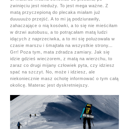
zwinięciu jest nieduży. To jest mega ważne. Z
matą przyczepioną do plecaka miałam już
duuuuużo przejść. A to mi ją podziurawiły,
zahaczające o nią kosówki, a to się nie mieściłam
w drzwi autobusu, a to potrącałam matą ludzi
idących z naprzeciwka, a to mi się poluzowała w
czasie marszu i śmajtała na wszystkie strony...
Grr! Poza tym, mata zdradza zamiary. Jak się
idzie gdzieś wieczorem, z matą na wierzchu, to
zaraz co drugi mijany człowiek pyta, czy idziesz
spać na szczyt. No, może i idziesz, ale
niekoniecznie masz ochotę informować o tym całą
okolicę. Materac jest dyskretniejszy.