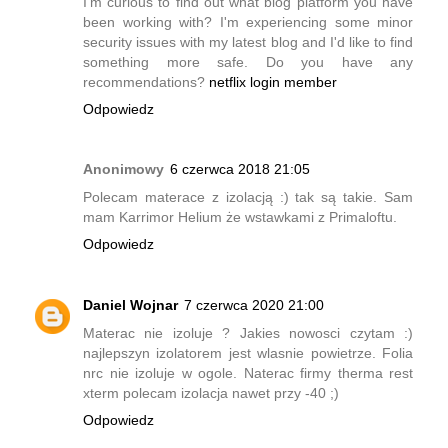
I'm curious to find out what blog platform you have
been working with? I'm experiencing some minor
security issues with my latest blog and I'd like to find
something more safe. Do you have any
recommendations?
netflix login member
Odpowiedz
Anonimowy
6 czerwca 2018 21:05
Polecam materace z izolacją :) tak są takie. Sam
mam Karrimor Helium że wstawkami z Primaloftu.
Odpowiedz
Daniel Wojnar
7 czerwca 2020 21:00
Materac nie izoluje ? Jakies nowosci czytam :)
najlepszyn izolatorem jest wlasnie powietrze. Folia
nrc nie izoluje w ogole. Naterac firmy therma rest
xterm polecam izolacja nawet przy -40 ;)
Odpowiedz