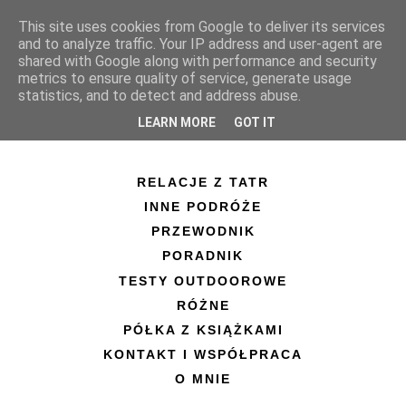
This site uses cookies from Google to deliver its services
and to analyze traffic. Your IP address and user-agent are
shared with Google along with performance and security
metrics to ensure quality of service, generate usage
statistics, and to detect and address abuse.
LEARN MORE
GOT IT
RELACJE Z TATR
INNE PODRÓŻE
PRZEWODNIK
PORADNIK
TESTY OUTDOOROWE
RÓŻNE
PÓŁKA Z KSIĄŻKAMI
KONTAKT I WSPÓŁPRACA
O MNIE