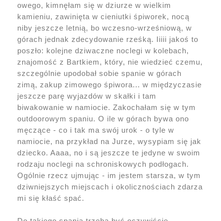
owego, kimnęłam się w dziurze w wielkim
kamieniu, zawinięta w cieniutki śpiworek, nocą
niby jeszcze letnią, bo wczesno-wrześniową, w
górach jednak zdecydowanie rześką. Iiiii jakoś to
poszło: kolejne dziwaczne noclegi w kolebach,
znajomość z Bartkiem, który, nie wiedzieć czemu,
szczególnie upodobał sobie spanie w górach
zimą, zakup zimowego śpiwora... w międzyczasie
jeszcze parę wyjazdów w skałki i tam
biwakowanie w namiocie. Zakochałam się w tym
outdoorowym spaniu. O ile w górach bywa ono
męczące - co i tak ma swój urok - o tyle w
namiocie, na przykład na Jurze, wysypiam się jak
dziecko. Aaaa, no i są jeszcze te jedyne w swoim
rodzaju noclegi na schroniskowych podłogach.
Ogólnie rzecz ujmując - im jestem starsza, w tym
dziwniejszych miejscach i okolicznościach zdarza
mi się kłaść spać.
Do takiego spania trzeba być oczywiście