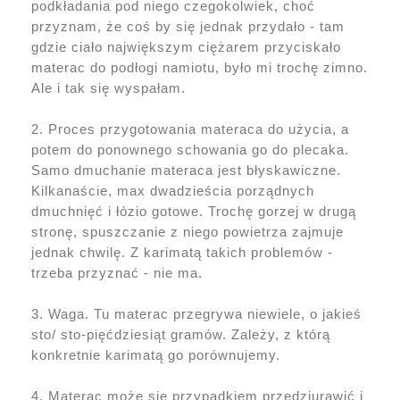
podkładania pod niego czegokolwiek, choć
przyznam, że coś by się jednak przydało - tam
gdzie ciało największym ciężarem przyciskało
materac do podłogi namiotu, było mi trochę zimno.
Ale i tak się wyspałam.
2. Proces przygotowania materaca do użycia, a
potem do ponownego schowania go do plecaka.
Samo dmuchanie materaca jest błyskawiczne.
Kilkanaście, max dwadzieścia porządnych
dmuchnięć i łózio gotowe. Trochę gorzej w drugą
stronę, spuszczanie z niego powietrza zajmuje
jednak chwilę. Z karimatą takich problemów -
trzeba przyznać - nie ma.
3. Waga. Tu materac przegrywa niewiele, o jakieś
sto/ sto-pięćdziesiąt gramów. Zależy, z którą
konkretnie karimatą go porównujemy.
4. Materac może się przypadkiem przedziurawić i