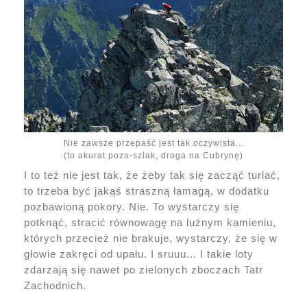
Nie zawsze przepaść jest tak oczywista...
(to akurat poza-szlak, droga na Cubrynę)
I to też nie jest tak, że żeby tak się zacząć turlać,
to trzeba być jakąś straszną łamagą, w dodatku
pozbawioną pokory. Nie. To wystarczy się
potknąć, stracić równowagę na luźnym kamieniu,
których przecież nie brakuje, wystarczy, że się w
głowie zakręci od upału. I sruuu... I takie loty
zdarzają się nawet po zielonych zboczach Tatr
Zachodnich.