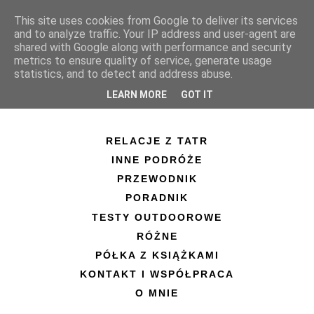
This site uses cookies from Google to deliver its services
and to analyze traffic. Your IP address and user-agent are
shared with Google along with performance and security
metrics to ensure quality of service, generate usage
statistics, and to detect and address abuse.
LEARN MORE
GOT IT
RELACJE Z TATR
INNE PODRÓŻE
PRZEWODNIK
PORADNIK
TESTY OUTDOOROWE
RÓŻNE
PÓŁKA Z KSIĄŻKAMI
KONTAKT I WSPÓŁPRACA
O MNIE