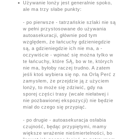
Używanie lonży jest generalnie spoko,
ale ma trzy słabe punkty:
- po pierwsze - tatrzańskie szlaki nie są
w pełni przystosowane do używania
autoasekuracji, głównie pod tym
względem, że łańcuchy gdzieniegdzie
są, a gdzieniegdzie ich nie ma, a -
oczywiście - wpinać się można tylko w
te łańcuchy, które SĄ, bo w te, których
nie ma, byłoby raczej trudno. A zatem
jeśli ktoś wybiera się np. na Orlą Perć z
zamysłem, że przejdzie ją z użyciem
lonży, to może się zdziwić, gdy na
sporej części trasy (wcale niełatwej i
nie pozbawionej ekspozycji) nie będzie
miał do czego się przypiąć.
- po drugie - autoasekuracja osłabia
czujność, będąc przypiętymi, mamy
większe wrażenie nieśmiertelności, bo