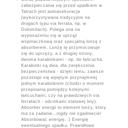
zabezpieczania się przed upadkiem w
Tatrach jest autoasekuracja
(wykorzystywana tradycyjnie na
drogach typu via ferrata, np. w
Dolomitach). Polega ona na
wyposażeniu się w uprząż
wspinaczkową oraz specjalną lonżę z
absorberem. Lonżę tę przymocowuje
się do uprzęży, a z drugiej strony,
dwoma karabinkami - np. do łańcucha.
Karabinki są dwa, dla zwiększenia
bezpieczeństwa - dzięki temu, zawsze
pozostaje się wpiętym przynajmniej
jednym karabinkiem (chodzi o moment
przepinania pomiędzy kolejnymi
łańcuchami, czy na prawdziwych via
ferratach - odcinkami stalowej liny).
Absorber energii to element lonży, który
ma za zadanie...nigdy nie zgadniecie!
Absorbować energię. :) Energię
ewentualnego upadku. Prawidłowe