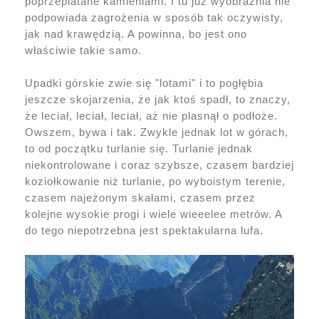
poprzeplatane kamieniami. I tu już wyobraźnia nie
podpowiada zagrożenia w sposób tak oczywisty,
jak nad krawędzią. A powinna, bo jest ono
właściwie takie samo.
Upadki górskie zwie się "lotami" i to pogłębia
jeszcze skojarzenia, że jak ktoś spadł, to znaczy,
że leciał, leciał, leciał, aż nie plasnął o podłoże.
Owszem, bywa i tak. Zwykle jednak lot w górach,
to od początku turlanie się. Turlanie jednak
niekontrolowane i coraz szybsze, czasem bardziej
koziołkowanie niż turlanie, po wyboistym terenie,
czasem najeżonym skałami, czasem przez
kolejne wysokie progi i wiele wieeelee metrów. A
do tego niepotrzebna jest spektakularna lufa.