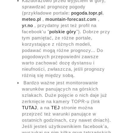
Każdorazowo przed wyjściem w góry,
sprawdzać prognozę pogody
(przykładowe portale:
pogoda.topr.pl
,
meteo.pl
,
mountain-forecast.com
,
yr.no
, przydatny jest też profil na
facebook'u "
polskie góry
"). Dobrze przy
tym pamiętać, że różne portale,
korzystające z różnych modeli,
podawać mogą różne prognozy... Do
pogodowych przepowiedni zawsze
warto zachować dozę dystansu i
nieufności, zwłaszcza, jeśli prognozy
różnią się między sobą.
Bardzo ważne jest monitorowanie
warunków panujących na górskich
szlakach. Duże pojęcie o nich daje już
zerknięcie na kamery TOPR-u (link
TUTAJ
, a na
TEJ
stronie można
przejrzeć też warunki panujące w
ostatnich godzinach, czy nawet dniach).
Jeśli jesteś użytkownikiem facebook'a,
wyszukaj na nim kilka grup tatrzańskich