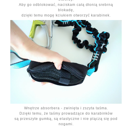
Aby go odblokować, naciskam całą dłonią srebrną
blokadę,
dzięki temu mogę kciukiem otworzyć karabinek.
Wnętrze absorbera - zwinięta i zszyta taśma.
Dzięki temu, że taśmy prowadzące do karabinków
są przeszyte gumką, są elastyczne i nie plączą się pod
nogami.