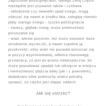
zagrożenie poślizgnięciami, dlatego zimą często
niezbędne jest używanie raków i czekana
- oblodzenie czy niewielki opad śniegu, mogą
zdarzać się nawet w środku lata, zalegają również
płaty starego śniegu - ryzyko poślizgnięcia
- świeży, głęboki śnieg, może uniemożliwić
poruszanie się
- wiatr, wbrew pozorom, też może stanowić duże
utrudnienie wycieczki, a nawet zupełnie ją
przekreślić; silny wiatr nie pozwala poruszać się
w pozycji wyprostowanej, odbiera równowagę,
przewraca, co jest po prostu niebezpieczne, bo
może powodować upadek lub utknięcie w miejscu
i niemożliwość pójścia dalej (jak i z powrotem),
dodatkowo silne podmuchy wiatru potrafią
sprawić, że ciężko jest złapać oddech
Jak się ustrzec?