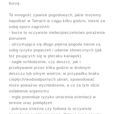
burzę.
Ta mnogość zjawisk pogodowych, jakie możemy
napotkać w Tatrach w ciągu kilku godzin, niesie za
sobą sporo zagrożeń:
- burze to oczywiste niebezpieczeństwo porażenia
piorunem
- utrzymująca się długo piękna pogoda niesie za
sobą ryzyko poparzeń i udarów słonecznych (jak
też psujących się w plecaku kanapek)
- nagłe ochłodzenie, czy deszcz, jak i
przebywanie przez kilka godzin w drobnym
deszczu lub silnym wietrze, w przypadku braku
ciepłych/wodoodpornych ubrań, spowodować
może poważne wychłodzenie, a co za tym idzie
osłabienie organizmu
- mgła powoduje ryzyko utracenia orientacji w
terenie oraz pobłądzeń
- pokrywa śnieżna czy lodowa to oczywiste