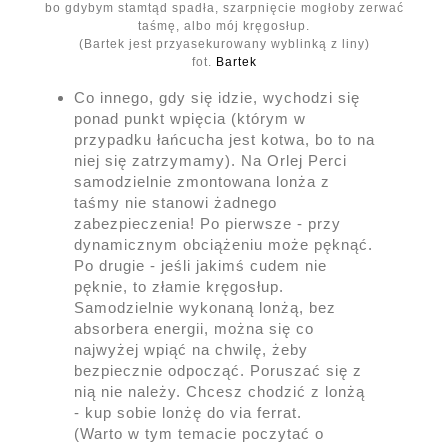
bo gdybym stamtąd spadła, szarpnięcie mogłoby zerwać
taśmę, albo mój kręgosłup.
(Bartek jest przyasekurowany wyblinką z liny)
fot.
Bartek
Co innego, gdy się idzie, wychodzi się
ponad punkt wpięcia (którym w
przypadku łańcucha jest kotwa, bo to na
niej się zatrzymamy). Na Orlej Perci
samodzielnie zmontowana lonża z
taśmy nie stanowi żadnego
zabezpieczenia! Po pierwsze - przy
dynamicznym obciążeniu może pęknąć.
Po drugie - jeśli jakimś cudem nie
pęknie, to złamie kręgosłup.
Samodzielnie wykonaną lonżą, bez
absorbera energii, można się co
najwyżej wpiąć na chwilę, żeby
bezpiecznie odpocząć. Poruszać się z
nią nie należy. Chcesz chodzić z lonżą
- kup sobie lonżę do via ferrat.
(Warto w tym temacie poczytać o