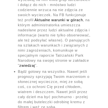
i dołącz do nich - mnóstwo ludzi
codziennie wrzuca na nie zdjęcia ze
swoich wycieczek. Na FB funkcjonuje
też profil
Aktualne warunki w górach
, na
którym administratorka umieszcza
nadesłane przez ludzi aktualne zdjęcia i
informacje (warto nie tylko obserwować,
ale też podsyłać własne). O panujących
na szlakach warunkach i związanych z
nimi zagrożeniach, komunikuje w
specjalnym raporcie Tatrzański Park
Narodowy na swojej stronie w zakładce
"
zwiedzaj
".
Bądź gotowy na wszystko. Nawet jeśli
prognozy sprzyjają Twoim marzeniom o
słonecznej wycieczce, miej ze sobą
coś, co ochroni Cię przed chłodem,
wiatrem i deszczem. Nawet jeśli przez
cały dzień ma być pochmurno - przelej
do małej buteleczki odrobinę kremu z
filtrem i weź ze sobą.