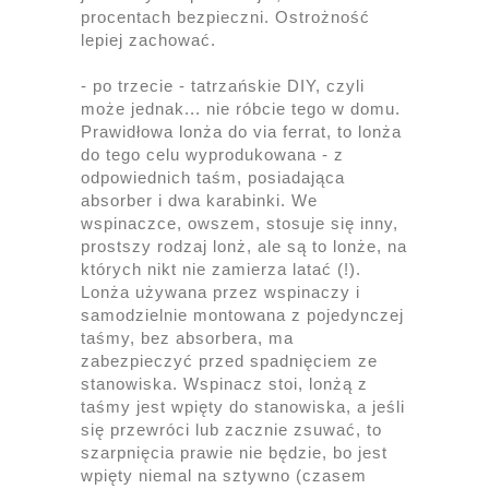
procentach bezpieczni. Ostrożność
lepiej zachować.
- po trzecie - tatrzańskie DIY, czyli
może jednak... nie róbcie tego w domu.
Prawidłowa lonża do via ferrat, to lonża
do tego celu wyprodukowana - z
odpowiednich taśm, posiadająca
absorber i dwa karabinki. We
wspinaczce, owszem, stosuje się inny,
prostszy rodzaj lonż, ale są to lonże, na
których nikt nie zamierza latać (!).
Lonża używana przez wspinaczy i
samodzielnie montowana z pojedynczej
taśmy, bez absorbera, ma
zabezpieczyć przed spadnięciem ze
stanowiska. Wspinacz stoi, lonżą z
taśmy jest wpięty do stanowiska, a jeśli
się przewróci lub zacznie zsuwać, to
szarpnięcia prawie nie będzie, bo jest
wpięty niemal na sztywno (czasem