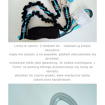
Lonża w całości. Z metkami bo... nabyłam ją kiedyś
okazyjnie,
nigdy nie użyłam, a na wypadek, gdybym zdecydowała się
sprzedać,
zostawiam metki jako gwarancję, że nówka nieśmigana :).
"Ucho" za pomocą którego przymocowuje się lonżę do
uprzęży,
absorber (to czarne grube), dwie elastyczne taśmy
zakończone karabinkami.