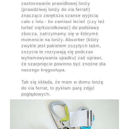
zastosowanie prawidłowej lonży
(prawdziwej lonży do via ferrat!)
znacząco zwiększa szanse wyjścia
cało z lotu - bo zamiast lecieć (czy też
turlać się/koziołkować) do podstawy
zbocza, zatrzymamy się w którymś
momencie na lonży. Absorber (który
zwykle jest pakietem zszytych taśm,
zszycia te rozrywają się podczas
wyhamowywania upadku) zaś sprawi,
że szarpnięcie powinno być znośne dla
naszego kręgosłupa.
Tak się składa, że mam w domu lonżę
do via ferrat, to pykłam parę zdjęć
poglądowych.