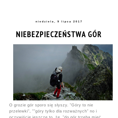
niedziela, 9 lipca 2017
NIEBEZPIECZEŃSTWA GÓR
O grozie gór sporo się słyszy. "Góry to nie
przelewki", ""góry tylko dla rozważnych" no i
oczywiście jeszcze to, że "do gór trzeba mieć