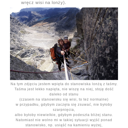
wręcz wisi na lonży).
Na tym zdjęciu jestem wpięta do stanowiska lonżą z taśmy.
Taśma jest lekko napięta, nie wiszę na niej, stoję dość
daleko od stanu
(czasem na stanowisku się wisi, to też normalne)
w przypadku, gdybym zaczęła się zsuwać, nie byłoby
szarpnięcia,
albo byłoby niewielkie, gdybym podeszła bliżej stanu.
Natomiast nie wolno mi w takiej sytuacji wyjść ponad
stanowisko, np. usiąść na kamieniu wyżej,