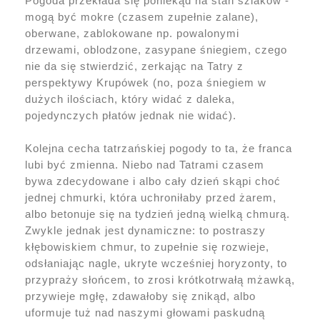
Pogoda przekłada się poniekąd na stan szlaków -
mogą być mokre (czasem zupełnie zalane),
oberwane, zablokowane np. powalonymi
drzewami, oblodzone, zasypane śniegiem, czego
nie da się stwierdzić, zerkając na Tatry z
perspektywy Krupówek (no, poza śniegiem w
dużych ilościach, który widać z daleka,
pojedynczych płatów jednak nie widać).
Kolejna cecha tatrzańskiej pogody to ta, że franca
lubi być zmienna. Niebo nad Tatrami czasem
bywa zdecydowane i albo cały dzień skąpi choć
jednej chmurki, która uchroniłaby przed żarem,
albo betonuje się na tydzień jedną wielką chmurą.
Zwykle jednak jest dynamiczne: to postraszy
kłębowiskiem chmur, to zupełnie się rozwieje,
odsłaniając nagle, ukryte wcześniej horyzonty, to
przypraży słońcem, to zrosi krótkotrwałą mżawką,
przywieje mgłę, zdawałoby się znikąd, albo
uformuje tuż nad naszymi głowami paskudną