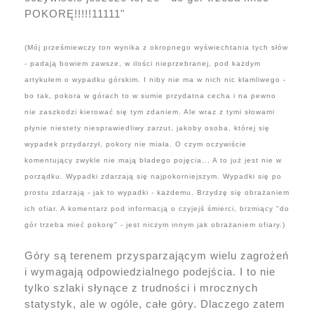
POKORĘ!!!!!11111"
(Mój prześmiewczy ton wynika z okropnego wyświechtania tych słów
- padają bowiem zawsze, w ilości nieprzebranej, pod każdym
artykułem o wypadku górskim. I niby nie ma w nich nic kłamliwego -
bo tak, pokora w górach to w sumie przydatna cecha i na pewno
nie zaszkodzi kierować się tym zdaniem. Ale wraz z tymi słowami
płynie niestety niesprawiedliwy zarzut, jakoby osoba, której się
wypadek przydarzył, pokory nie miała. O czym oczywiście
komentujący zwykle nie mają bladego pojęcia... A to już jest nie w
porządku. Wypadki zdarzają się najpokorniejszym. Wypadki się po
prostu zdarzają - jak to wypadki - każdemu. Brzydzę się obrażaniem
ich ofiar. A komentarz pod informacją o czyjejś śmierci, brzmiący "do
gór trzeba mieć pokorę" - jest niczym innym jak obrażaniem ofiary.)
Góry są terenem przysparzającym wielu zagrożeń
i wymagają odpowiedzialnego podejścia. I to nie
tylko szlaki słynące z trudności i mrocznych
statystyk, ale w ogóle, całe góry. Dlaczego zatem