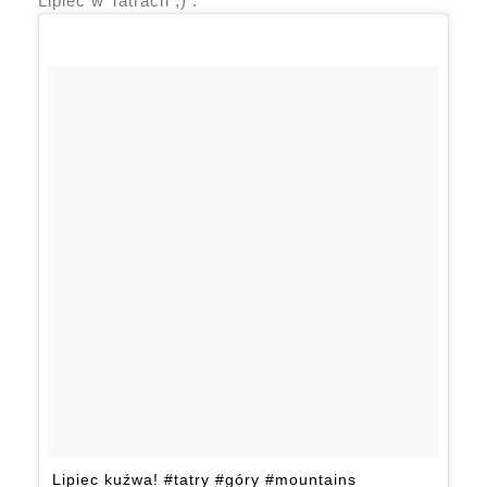
Lipiec w Tatrach ;) :
Lipiec kuźwa! #tatry #góry #mountains