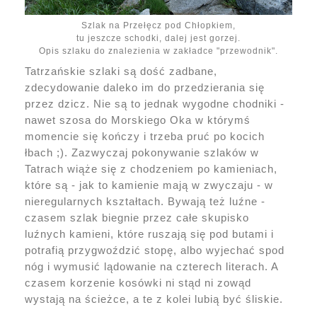
Szlak na Przełęcz pod Chłopkiem,
tu jeszcze schodki, dalej jest gorzej.
Opis szlaku do znalezienia w zakładce "przewodnik".
Tatrzańskie szlaki są dość zadbane,
zdecydowanie daleko im do przedzierania się
przez dzicz. Nie są to jednak wygodne chodniki -
nawet szosa do Morskiego Oka w którymś
momencie się kończy i trzeba pruć po kocich
łbach ;). Zazwyczaj pokonywanie szlaków w
Tatrach wiąże się z chodzeniem po kamieniach,
które są - jak to kamienie mają w zwyczaju - w
nieregularnych kształtach. Bywają też luźne -
czasem szlak biegnie przez całe skupisko
luźnych kamieni, które ruszają się pod butami i
potrafią przygwoździć stopę, albo wyjechać spod
nóg i wymusić lądowanie na czterech literach. A
czasem korzenie kosówki ni stąd ni zowąd
wystają na ścieżce, a te z kolei lubią być śliskie.