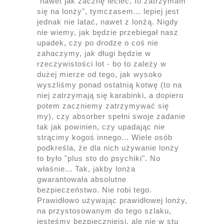
"nawet jak zacznę lecieć, to zatrzymam
się na lonży", tymczasem... lepiej jest
jednak nie latać, nawet z lonżą. Nigdy
nie wiemy, jak będzie przebiegał nasz
upadek, czy po drodze o coś nie
zahaczymy, jak długi będzie w
rzeczywistości lot - bo to zależy w
dużej mierze od tego, jak wysoko
wyszliśmy ponad ostatnią kotwę (to na
niej zatrzymają się karabinki, a dopiero
potem zaczniemy zatrzymywać się
my), czy absorber spełni swoje zadanie
tak jak powinien, czy upadając nie
strącimy kogoś innego... Wiele osób
podkreśla, że dla nich używanie lonży
to było "plus sto do psychiki". No
właśnie... Tak, jakby lonża
gwarantowała absolutne
bezpieczeństwo. Nie robi tego.
Prawidłowo używając prawidłowej lonży,
na przystosowanym do tego szlaku,
jesteśmy bezpieczniejsi, ale nie w stu