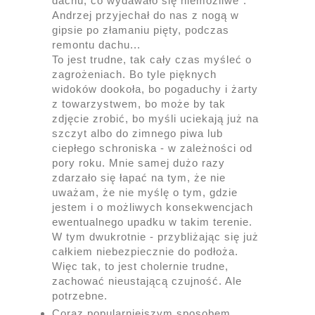
dachu, co wydawało się niemożliwe".
Andrzej przyjechał do nas z nogą w
gipsie po złamaniu pięty, podczas
remontu dachu...
To jest trudne, tak cały czas myśleć o
zagrożeniach. Bo tyle pięknych
widoków dookoła, bo pogaduchy i żarty
z towarzystwem, bo może by tak
zdjęcie zrobić, bo myśli uciekają już na
szczyt albo do zimnego piwa lub
ciepłego schroniska - w zależności od
pory roku. Mnie samej dużo razy
zdarzało się łapać na tym, że nie
uważam, że nie myślę o tym, gdzie
jestem i o możliwych konsekwencjach
ewentualnego upadku w takim terenie.
W tym dwukrotnie - przybliżając się już
całkiem niebezpiecznie do podłoża.
Więc tak, to jest cholernie trudne,
zachować nieustającą czujność. Ale
potrzebne.
Coraz popularniejszym sposobem