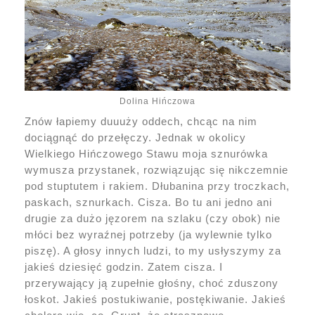
Dolina Hińczowa
Znów łapiemy duuuży oddech, chcąc na nim
dociągnąć do przełęczy. Jednak w okolicy
Wielkiego Hińczowego Stawu moja sznurówka
wymusza przystanek, rozwiązując się nikczemnie
pod stuptutem i rakiem. Dłubanina przy troczkach,
paskach, sznurkach. Cisza. Bo tu ani jedno ani
drugie za dużo jęzorem na szlaku (czy obok) nie
młóci bez wyraźnej potrzeby (ja wylewnie tylko
piszę). A głosy innych ludzi, to my usłyszymy za
jakieś dziesięć godzin. Zatem cisza. I
przerywający ją zupełnie głośny, choć zduszony
łoskot. Jakieś postukiwanie, postękiwanie. Jakieś