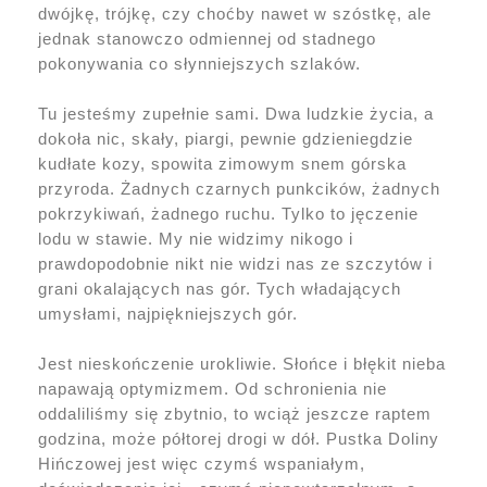
dwójkę, trójkę, czy choćby nawet w szóstkę, ale
jednak stanowczo odmiennej od stadnego
pokonywania co słynniejszych szlaków.
Tu jesteśmy zupełnie sami. Dwa ludzkie życia, a
dokoła nic, skały, piargi, pewnie gdzieniegdzie
kudłate kozy, spowita zimowym snem górska
przyroda. Żadnych czarnych punkcików, żadnych
pokrzykiwań, żadnego ruchu. Tylko to jęczenie
lodu w stawie. My nie widzimy nikogo i
prawdopodobnie nikt nie widzi nas ze szczytów i
grani okalających nas gór. Tych władających
umysłami, najpiękniejszych gór.
Jest nieskończenie urokliwie. Słońce i błękit nieba
napawają optymizmem. Od schronienia nie
oddaliliśmy się zbytnio, to wciąż jeszcze raptem
godzina, może półtorej drogi w dół. Pustka Doliny
Hińczowej jest więc czymś wspaniałym,