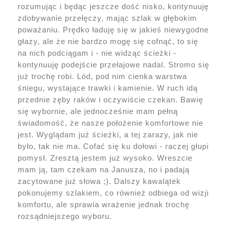
rozumując i będąc jeszcze dość nisko, kontynuuję
zdobywanie przełęczy, mając szlak w głębokim
poważaniu. Prędko ładuję się w jakieś niewygodne
głazy, ale że nie bardzo mogę się cofnąć, to się
na nich podciągam i - nie widząc ścieżki -
kontynuuję podejście przełajowe nadal. Stromo się
już trochę robi. Lód, pod nim cienka warstwa
śniegu, wystające trawki i kamienie. W ruch idą
przednie zęby raków i oczywiście czekan. Bawię
się wybornie, ale jednocześnie mam pełną
świadomość, że nasze położenie komfortowe nie
jest. Wyglądam już ścieżki, a tej zarazy, jak nie
było, tak nie ma. Cofać się ku dołowi - raczej głupi
pomysł. Zresztą jestem już wysoko. Wreszcie
mam ją, tam czekam na Janusza, no i padają
zacytowane już słowa ;). Dalszy kawalątek
pokonujemy szlakiem, co również odbiega od wizji
komfortu, ale sprawia wrażenie jednak trochę
rozsądniejszego wyboru.