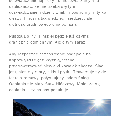
doświadczanie jej - czymś niepowtarzalnym, a
okoliczność, że nie trzeba się tym
doświadczaniem dzielić z nikim postronnym, tylko
cieszy. I można tak siedzieć i siedzieć, ale
ulotność grudniowego dnia ponagla.
Pustka Doliny Hlińskiej będzie już czymś
granicznie odmiennym. Ale o tym zaraz.
Aby rozpocząć bezpośrednie podejście na
Koprową Przełęcz Wyżnią, trzeba
przetrawersować niewielki kawałek zbocza. Ślad
jest, niestety stary, nikły i płytki. Trawersujemy de
facto stromawy, połyskujący lodem śnieg.
Odsłania się Mały Staw Hińczowy. Mało, że się
odsłania - też na nas pohukuje.