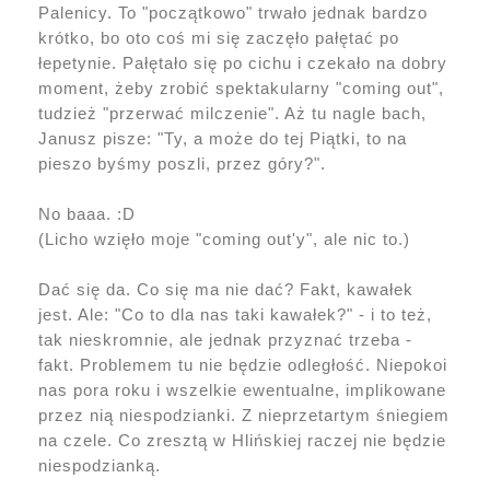
Palenicy. To "początkowo" trwało jednak bardzo
krótko, bo oto coś mi się zaczęło pałętać po
łepetynie. Pałętało się po cichu i czekało na dobry
moment, żeby zrobić spektakularny "coming out",
tudzież "przerwać milczenie". Aż tu nagle bach,
Janusz pisze: "Ty, a może do tej Piątki, to na
pieszo byśmy poszli, przez góry?".
No baaa. :D
(Licho wzięło moje "coming out'y", ale nic to.)
Dać się da. Co się ma nie dać? Fakt, kawałek
jest. Ale: "Co to dla nas taki kawałek?" - i to też,
tak nieskromnie, ale jednak przyznać trzeba -
fakt. Problemem tu nie będzie odległość. Niepokoi
nas pora roku i wszelkie ewentualne, implikowane
przez nią niespodzianki. Z nieprzetartym śniegiem
na czele. Co zresztą w Hlińskiej raczej nie będzie
niespodzianką.