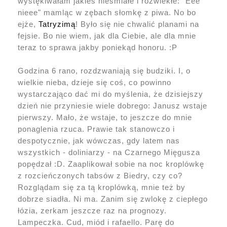
wystękiwałam jakieś nieśmiałe i rozwlekłe: "Eee
nieee" mamląc w zębach słomkę z piwa. No bo
ejże,
Tatryzimą
! Było się nie chwalić planami na
fejsie. Bo nie wiem, jak dla Ciebie, ale dla mnie
teraz to sprawa jakby poniekąd honoru. :P
Godzina 6 rano, rozdzwaniają się budziki. I, o
wielkie nieba, dzieje się coś, co powinno
wystarczająco dać mi do myślenia, że dzisiejszy
dzień nie przyniesie wiele dobrego: Janusz wstaje
pierwszy. Mało, że wstaje, to jeszcze do mnie
ponaglenia rzuca. Prawie tak stanowczo i
despotycznie, jak wówczas, gdy latem nas
wszystkich - doliniarzy - na Czarnego Mięgusza
popędzał :D. Zaaplikował sobie na noc kroplówkę
z rozcieńczonych tabsów z Biedry, czy co?
Rozglądam się za tą kroplówką, mnie też by
dobrze siadła. Ni ma. Zanim się zwlokę z ciepłego
łózia, zerkam jeszcze raz na prognozy.
Lampeczka. Cud, miód i rafaello. Parę do