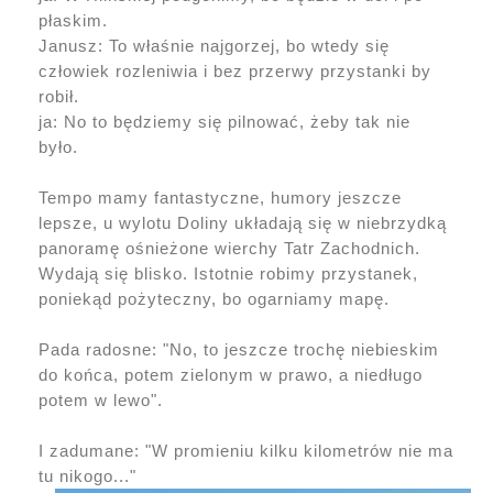
płaskim.
Janusz: To właśnie najgorzej, bo wtedy się
człowiek rozleniwia i bez przerwy przystanki by
robił.
ja: No to będziemy się pilnować, żeby tak nie
było.
Tempo mamy fantastyczne, humory jeszcze
lepsze, u wylotu Doliny układają się w niebrzydką
panoramę ośnieżone wierchy Tatr Zachodnich.
Wydają się blisko. Istotnie robimy przystanek,
poniekąd pożyteczny, bo ogarniamy mapę.
Pada radosne: "No, to jeszcze trochę niebieskim
do końca, potem zielonym w prawo, a niedługo
potem w lewo".
I zadumane: "W promieniu kilku kilometrów nie ma
tu nikogo..."