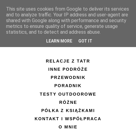
This site uses cookies from Google to deliver its services
and to analyze traffic. Your IP address and user-agent are
shared with Google along with performance and security
metrics to ensure quality of service, generate usage
statistics, and to detect and address abuse.
LEARN MORE
GOT IT
RELACJE Z TATR
INNE PODRÓŻE
PRZEWODNIK
PORADNIK
TESTY OUTDOOROWE
RÓŻNE
PÓŁKA Z KSIĄŻKAMI
KONTAKT I WSPÓŁPRACA
O MNIE