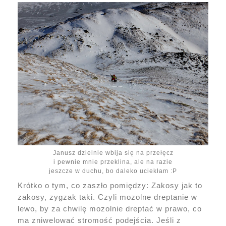
Janusz dzielnie wbija się na przełęcz
i pewnie mnie przeklina, ale na razie
jeszcze w duchu, bo daleko uciekłam :P
Krótko o tym, co zaszło pomiędzy: Zakosy jak to
zakosy, zygzak taki. Czyli mozolne dreptanie w
lewo, by za chwilę mozolnie dreptać w prawo, co
ma zniwelować stromość podejścia. Jeśli z