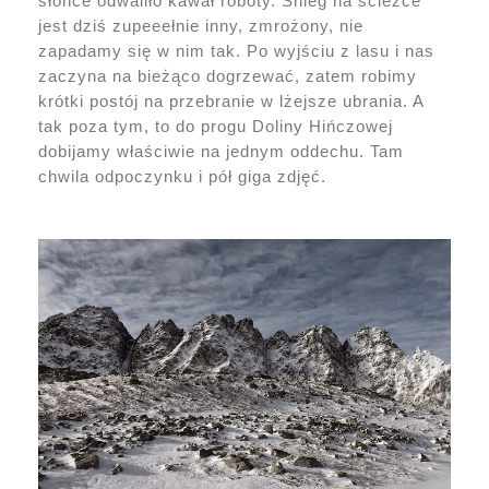
słońce odwaliło kawał roboty. Śnieg na ścieżce
jest dziś zupeeełnie inny, zmrożony, nie
zapadamy się w nim tak. Po wyjściu z lasu i nas
zaczyna na bieżąco dogrzewać, zatem robimy
krótki postój na przebranie w lżejsze ubrania. A
tak poza tym, to do progu Doliny Hińczowej
dobijamy właściwie na jednym oddechu. Tam
chwila odpoczynku i pół giga zdjęć.