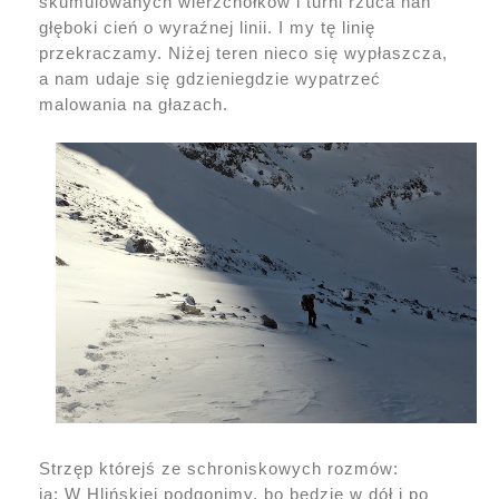
skumulowanych wierzchołków i turni rzuca nań
głęboki cień o wyraźnej linii. I my tę linię
przekraczamy. Niżej teren nieco się wypłaszcza,
a nam udaje się gdzieniegdzie wypatrzeć
malowania na głazach.
Strzęp którejś ze schroniskowych rozmów:
ja: W Hlińskiej podgonimy, bo będzie w dół i po