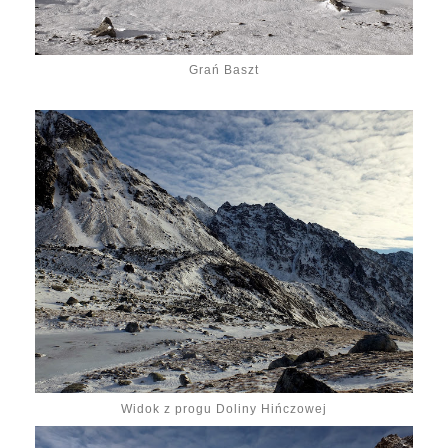
Grań Baszt
Widok z progu Doliny Hińczowej