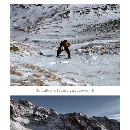
No całkiem ładnie zapozował :P