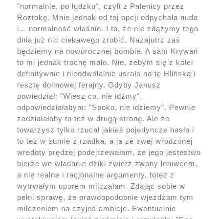
"normalnie, po ludzku", czyli z Palenicy przez
Roztokę. Mnie jednak od tej opcji odpychała nuda
i... normalność właśnie. I to, że nie zdążymy tego
dnia już nic ciekawego zrobić. Nazajutrz zaś
będziemy na noworocznej bombie. A sam Krywań
to mi jednak trochę mało. Nie, żebym się z kolei
definitywnie i nieodwołalnie usrała na tę Hlińską i
resztę dolinowej ferajny. Gdyby Janusz
powiedział: "Wiesz co, nie idźmy",
odpowiedziałabym: "Spoko, nie idziemy". Pewnie
zadziałałoby to też w drugą stronę. Ale że
towarzysz tylko rzucał jakieś pojedyncze hasła i
to też w sumie z rzadka, a ja ze swej wrodzonej
wredoty prędzej podejrzewałam, że jego jestestwo
bierze we władanie dziki zwierz zwany leniwcem,
a nie realne i racjonalne argumenty, toteż z
wytrwałym uporem milczałam. Zdając sobie w
pełni sprawę, że prawdopodobnie wjeżdżam tym
milczeniem na czyjeś ambicje. Ewentualnie