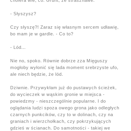
cholera wie, co. Grunt, że strasznawe.
- Słyszysz?
Czy słyszę?! Zaraz się własnym sercem udławię,
bo mam je w gardle. - Co to?
- Lód...
Nie no, spoko. Równie dobrze zza Mięguszy
mogłoby wyłonić się lada moment srebrzyste ufo,
ale niech będzie, że lód.
Dziwnie. Przywykłam już do pustawych ścieżek,
do wycieczek w wąskim gronie w miejsca -
powiedzmy - nieszczególnie popularne. I do
oglądania ludzi spoza owego grona jako odległych
czarnych punkcików, czy to w dolinach, czy na
graniach i wierzchołkach, czy pokrzykujących
gdzieś w ścianach. Do samotności - takiej we