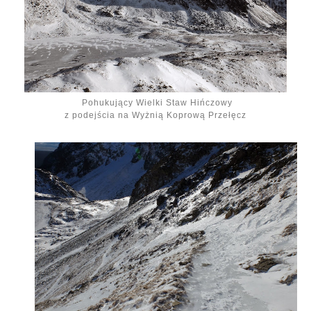
Pohukujący Wielki Staw Hińczowy
z podejścia na Wyżnią Koprową Przełęcz