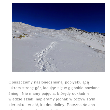
Opuszczamy nasłonecznioną, pobłyskującą
lukrem stronę gór, ładując się w głębokie nawiane
śniegi. Nie mamy pojęcia, którędy dokładnie
wiedzie szlak, napieramy jednak w oczywistym
kierunku - w dół, ku dnu doliny. Potężna ściana