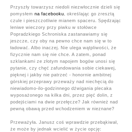
Przyszły towarzysz niedoli niezwłocznie dzieli się
pomysłem
na facebooku
, określając go zresztą
czule i pieszczotliwie mianem spaceru. Spędzając
leniwe wieczory przy piwku w stołówce
Popradzkiego Schroniska zastanawiamy się
jeszcze, czy oby na pewno chce nam się w to
ładować. Albo inaczej. Nie ulega wątpliwości, że
fizycznie nam się nie chce. A zatem, ponad
szklankami ze złotym napojem bogów unosi się
pytanie, czy chęć zafundowania sobie ciekawej,
pięknej i jakby nie patrzeć - honornie ambitnej
górskiej przeprawy przeważy nad niechęcią do
niewiadomo-ilo-godzinnego dźwigania plecaka
wyposażonego na kilka dni, przez pięć dolin, z
podejściami na dwie przełęcze? Jak również nad
pewną obawą przed wchodzeniem w nieznane?
Przeważyła. Janusz coś wprawdzie przebąkiwał,
że może by jednak wcielić w życie opcję: