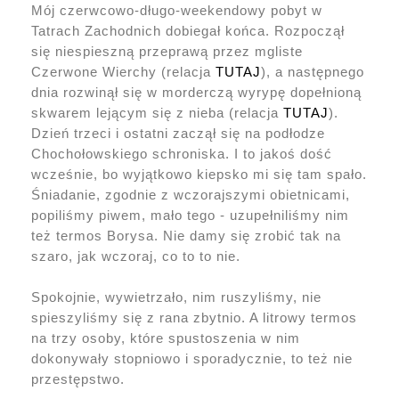
Mój czerwcowo-długo-weekendowy pobyt w
Tatrach Zachodnich dobiegał końca. Rozpoczął
się niespieszną przeprawą przez mgliste
Czerwone Wierchy (relacja
TUTAJ
), a następnego
dnia rozwinął się w morderczą wyrypę dopełnioną
skwarem lejącym się z nieba (relacja
TUTAJ
).
Dzień trzeci i ostatni zaczął się na podłodze
Chochołowskiego schroniska. I to jakoś dość
wcześnie, bo wyjątkowo kiepsko mi się tam spało.
Śniadanie, zgodnie z wczorajszymi obietnicami,
popiliśmy piwem, mało tego - uzupełniliśmy nim
też termos Borysa. Nie damy się zrobić tak na
szaro, jak wczoraj, co to to nie.
Spokojnie, wywietrzało, nim ruszyliśmy, nie
spieszyliśmy się z rana zbytnio. A litrowy termos
na trzy osoby, które spustoszenia w nim
dokonywały stopniowo i sporadycznie, to też nie
przestępstwo.