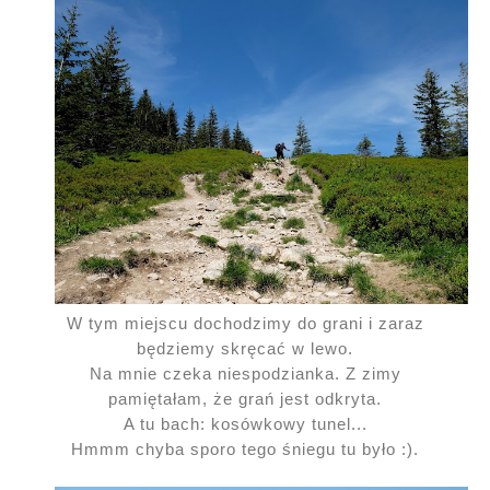
W tym miejscu dochodzimy do grani i zaraz
będziemy skręcać w lewo.
Na mnie czeka niespodzianka. Z zimy
pamiętałam, że grań jest odkryta.
A tu bach: kosówkowy tunel...
Hmmm chyba sporo tego śniegu tu było :).