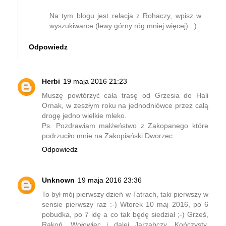
Na tym blogu jest relacja z Rohaczy, wpisz w
wyszukiwarce (lewy górny róg mniej więcej). :)
Odpowiedz
Herbi
19 maja 2016 21:23
Muszę powtórzyć cała trasę od Grzesia do Hali
Ornak, w zeszłym roku na jednodniówce przez całą
drogę jedno wielkie mleko.
Ps. Pozdrawiam małżeństwo z Zakopanego które
podrzuciło mnie na Zakopiański Dworzec.
Odpowiedz
Unknown
19 maja 2016 23:36
To był mój pierwszy dzień w Tatrach, taki pierwszy w
sensie pierwszy raz :-) Wtorek 10 maj 2016, po 6
pobudka, po 7 idę a co tak będę siedział ;-) Grześ,
Rakoń, Wołowiec i dalej Jarząbczy, Kończysty,