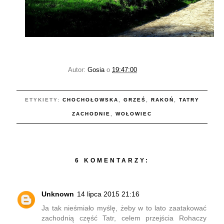
Autor:
Gosia
o
19:47:00
ETYKIETY:
CHOCHOŁOWSKA
,
GRZEŚ
,
RAKOŃ
,
TATRY
ZACHODNIE
,
WOŁOWIEC
6 KOMENTARZY:
Unknown
14 lipca 2015 21:16
Ja tak nieśmiało myślę, żeby w to lato zaatakować
zachodnią część Tatr, celem przejścia Rohaczy