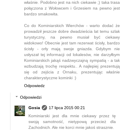
właśnie. Podobno jest na nich ciekawie ;) taka trasa
połączona z Wołowcem i Grzesiem na pewno jest
bardzo smakowita.
Co do Kominiarskich Wierchów - warto dodać że
prowadził jeszcze dobre dwadzieścia lat temu szlak
turystyczny, na pewno musiał być ciekawy
widokowo! Obecnie jest tam rezerwat ścisły, bardzo
ścisły - orły mają swoje gniazda. Gdybym nie
usłyszał tej informacji od lokalesów, nie darzyłbym
Kominiarskich jakąś nadzwyczajną sympatią - a tak
wzbudzają trochę respektu.. A najlepiej prezentują
się od zejścia z Ornaku, prezentując właśnie
charakterystyczne kominki :)
Odpowiedz
Odpowiedzi
Gosia
17 lipca 2015 00:21
Kominiarski jest dla mnie ciekawy przez tę
swoją samotność, nietypową przecież dla
Zachodnich. Ale nie korci mnie jakoś strasznie.