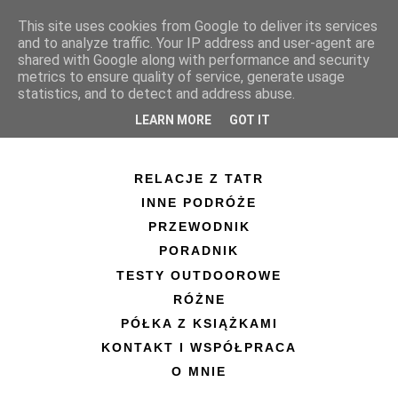
This site uses cookies from Google to deliver its services
and to analyze traffic. Your IP address and user-agent are
shared with Google along with performance and security
metrics to ensure quality of service, generate usage
statistics, and to detect and address abuse.
LEARN MORE
GOT IT
RELACJE Z TATR
INNE PODRÓŻE
PRZEWODNIK
PORADNIK
TESTY OUTDOOROWE
RÓŻNE
PÓŁKA Z KSIĄŻKAMI
KONTAKT I WSPÓŁPRACA
O MNIE