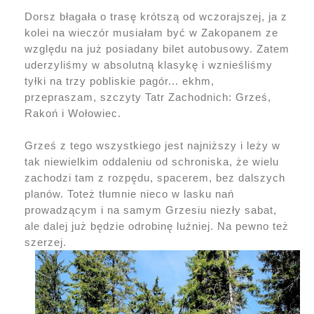
Dorsz błagała o trasę krótszą od wczorajszej, ja z
kolei na wieczór musiałam być w Zakopanem ze
względu na już posiadany bilet autobusowy. Zatem
uderzyliśmy w absolutną klasykę i wznieśliśmy
tyłki na trzy pobliskie pagór... ekhm,
przepraszam, szczyty Tatr Zachodnich: Grześ,
Rakoń i Wołowiec.
Grześ z tego wszystkiego jest najniższy i leży w
tak niewielkim oddaleniu od schroniska, że wielu
zachodzi tam z rozpędu, spacerem, bez dalszych
planów. Toteż tłumnie nieco w lasku nań
prowadzącym i na samym Grzesiu niezły sabat,
ale dalej już będzie odrobinę luźniej. Na pewno też
szerzej.