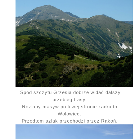
Spod szczytu Grzesia dobrze widać dalszy
przebieg trasy.
Rozlany masyw po lewej stronie kadru to
Wołowiec.
Przedtem szlak przechodzi przez Rakoń.