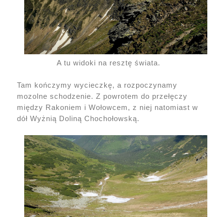
A tu widoki na resztę świata.
Tam kończymy wycieczkę, a rozpoczynamy
mozolne schodzenie. Z powrotem do przełęczy
między Rakoniem i Wołowcem, z niej natomiast w
dół Wyżnią Doliną Chochołowską.