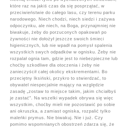
które raz na jakiś czas da się posprzątać, w
przeciwieństwie do całego lasu, czy terenu parku
narodowego. Niech chodzi, niech siedzi i zażywa
odpoczynku, ale niech, na Boga, przynajmniej nie
biwakuje, żeby do porzuconych opakowań po
żywności nie dołożył jeszcze swoich śmieci
higienicznych, lub nie wpadł na pomysł spalenia
wszystkich swych odpadków w ognisku. Żeby nie
rozpalał ognia tam, gdzie jest to niebezpieczne lub
choćby szkodliwe dla otoczenia i żeby nie
zanieczyścił całej okolicy ekskrementami. Bo
przeciętny Iksiński, przykro to stwierdzać, to
obywatel niespecjalnie mający na względzie
zasadę „zostaw to miejsce takim, jakim chciałbyś
je zastać”. Na wszelki wypadek obrywa się więc
wszystkim, choćby mieli nie pozostawić po sobie
ani okruszka, a zamiast ogniska, rozpalić tylko
maleńki prymus. Nie biwakuj. Nie i już. Czy
pomimo wspomnianych obostrzeń zdarza się, że