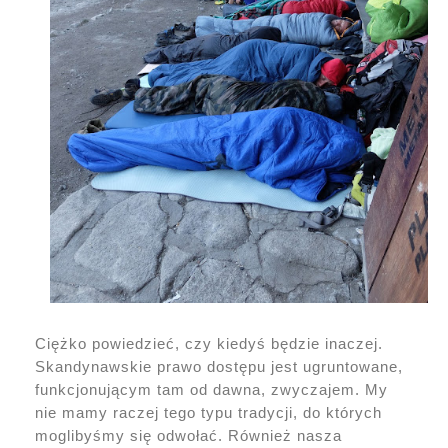
Ciężko powiedzieć, czy kiedyś będzie inaczej.
Skandynawskie prawo dostępu jest ugruntowane,
funkcjonującym tam od dawna, zwyczajem. My
nie mamy raczej tego typu tradycji, do których
moglibyśmy się odwołać. Również nasza