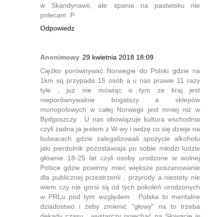
w Skandynawii, ale spania na pastwisku nie
polecam :P
Odpowiedz
Anonimowy
29 kwietnia 2018 18:09
Ciężko porównywać Norwegie do Polski gdzie na
1km sq przypada 15 osób a u nas prawie 11 razy
tyle , już nie mówiąc o tym ze kraj jest
nieporównywalnie bogatszy a sklepów
monopolowych w całej Norwegii jest mniej niż w
Bydgoszczy . U nas obowiązuje kultura wschodnia
czyli żadna ja jestem z W-wy i widzę co się dzieje na
bulwarach gdzie zalegalizowali spożycie alkoholu
jaki pierdolnik pozostawiaja po sobie młodzi ludzie
głównie 18-25 lat czyli osoby urodzone w wolnej
Polsce gdzie powinny mieć większe poszanowanie
dla publicznej przestrzenii , przyrody a niestety nie
wiem czy nie gorsi są od tych pokoleń urodzonych
w PRLu pod tym względem . Polska to mentalne
dziadostwo i żeby zmienić "głowy" na to trzeba
dekady czasu , wystarczy pojechać na Słowację w