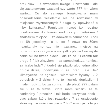
brak słow ... / zwracałem uwagę ..i zwracam... ale
się zastanawiam czasami czy warto ??? hm wiem
warto... Co do samego biwakowania mam
doświadczenie wieloletnie ale na równinach w
miejscach wyznaczonych / długo by opowiadać o
niby kulturze.../ Pamietam nawet jak rodzine
przekonałem do biwaku nad naszym Bałtykiem /
znalazłem miejsce ... załadowałem samochod.. i sru
po 8h jesteśmy... a tu co ? trawa na 30cm
..sanitariaty no szumnie nazwane.. miejsce na
ognicho tez - oczywiście wszystko płatne ! no mysle
sobie oki bo trzeba płacic... ale za co ? i czemu tak
drogo ? / jak zliczyłem ... za samochod..za namiot..
za liczbe ludzi? / kiedyś się płaciło albo jedno albo
drugie..dzisiaj podwojnie.../ za prad.. ale ile?
klimatyczne.. to ognisko... wiem wiem frykasy... / 2
dorosłych + 2 dzieci / no to niewiele doplacilem i
miałem pok ... bo za co mam tyle płacić ??? pytam
się ? za ta trawe ..która mam skosic? za te
sanitariaty / przecież i tak będę korzystac obok...
plac zabaw który jest rozwalony ? za oswietlenie
które się nie swieci na placu ? bo " kosztuje...- to po