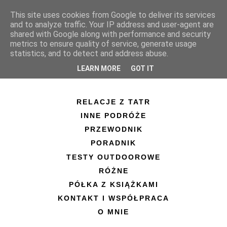
This site uses cookies from Google to deliver its services
and to analyze traffic. Your IP address and user-agent are
shared with Google along with performance and security
metrics to ensure quality of service, generate usage
statistics, and to detect and address abuse.
LEARN MORE
GOT IT
RELACJE Z TATR
INNE PODRÓŻE
PRZEWODNIK
PORADNIK
TESTY OUTDOOROWE
RÓŻNE
PÓŁKA Z KSIĄŻKAMI
KONTAKT I WSPÓŁPRACA
O MNIE