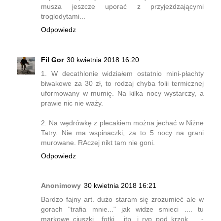
musza jeszcze uporać z przyjeżdzającymi
troglodytami...
Odpowiedz
Fil Gor
30 kwietnia 2018 16:20
1. W decathlonie widziałem ostatnio mini-płachty
biwakowe za 30 zł, to rodzaj chyba folii termicznej
uformowany w mumię. Na kilka nocy wystarczy, a
prawie nic nie waży.
2. Na wędrówkę z plecakiem można jechać w Niżne
Tatry. Nie ma wspinaczki, za to 5 nocy na grani
murowane. RAczej nikt tam nie goni.
Odpowiedz
Anonimowy
30 kwietnia 2018 16:21
Bardzo fajny art. dużo staram się zrozumieć ale w
gorach "trafia mnie..." jak widze smieci .... tu
markowe ciuszki.. fotki... itp. i ryp pod krzok ... -