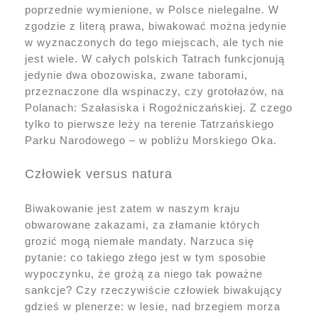
poprzednie wymienione, w Polsce nielegalne. W
zgodzie z literą prawa, biwakować można jedynie
w wyznaczonych do tego miejscach, ale tych nie
jest wiele. W całych polskich Tatrach funkcjonują
jedynie dwa obozowiska, zwane taborami,
przeznaczone dla wspinaczy, czy grotołazów, na
Polanach: Szałasiska i Rogoźniczańskiej. Z czego
tylko to pierwsze leży na terenie Tatrzańskiego
Parku Narodowego – w pobliżu Morskiego Oka.
Człowiek versus natura
Biwakowanie jest zatem w naszym kraju
obwarowane zakazami, za złamanie których
grozić mogą niemałe mandaty. Narzuca się
pytanie: co takiego złego jest w tym sposobie
wypoczynku, że grożą za niego tak poważne
sankcje? Czy rzeczywiście człowiek biwakujący
gdzieś w plenerze: w lesie, nad brzegiem morza