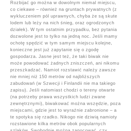
Rozbijać go można w dowolnym niemal miejscu,
co ciekawe – również na gruntach prywatnych (z
wykluczeniem pól uprawnych, chyba że są skute
lodem lub leży na nich śnieg, oraz ogrodzonych
działek). W tym ostatnim przypadku, bez pytania
dozwolone jest to tylko na jedną noc. Jeśli mamy
ochotę spędzić w tym samym miejscu kolejne,
konieczne jest już zapytanie się o zgodę
gospodarza. Jasne jest też, że taki biwak nie
może powodować żadnych zniszczeń, ani nikomu
przeszkadzać. Namiot rozstawić należy zawsze
nie mniej niż 150 metrów od najbliższych
zabudowań (w Szwecji i Finlandii nie ma takiego
zapisu). Jeśli natomiast chodzi o tereny otwarte
(na potrzeby prawa wszystkich ludzi zwane
zewnętrznymi), biwakować można wszędzie, poza
miejscami, gdzie jest to wyraźnie zabronione – a
te spotyka się rzadko. Nikogo nie dziwią namioty
rozstawione kilka metrów obok popularnych
szlaków. Swobodnie można zanocować, czy