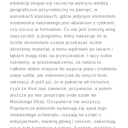
edukacja skupia się raczej na wykuciu wiedzy
geograficzno-przyrodniczej na pamięć, w
warunkach klasowych, gdzie jedynym elementem
środowiska naturalnego jest akwarium z rybkami,
czy szczur w formalinie. Co nie jest zresztą winą
nauczycieli, a programu, który nakazuje im w
ściśle określonym czasie przekazać ściśle
określony materiał, a temu wędrówki po lasach i
łąkach mogą stać na przeszkodzie. I tacy sobie
rośniemy, w przeświadczeniu, że natura to
całkiem dobre miejsce do wypicia piwa i zrobienia
sobie selfie, ale niekoniecznie do innych form
rekreacji. A jeśli już, to w pakiecie all inclusive,
czyli że ktoś nas zawiezie, przywiezie, a potem
jeszcze po nas posprząta (vide szlak do
Morskiego Oka). Oczywiście nie wszyscy.
Pojedyncze jednostki wyłamują się spod tego
niewesołego schematu, ruszają na szlaki z
entuzjazmem, otwartą głową i sercem, zakochują
się w tym kontakcie z naturą. A potem, niektóre z