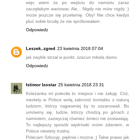
więc wiem że po wejściu do namiotu zaraz
zaczęłabym wariowac Ale... Nigdy nie mów nigdy ;)
może jeszcze się przełamię. Oby! Nie chce kiedyś
pluć sobie brodę że nie spróbowałam.
Odpowiedz
Leszek..zgred
23 kwietnia 2018 07:04
jak zwykle strzał w punkt..szacun młoda damo
Odpowiedz
Istimor Izostar
25 kwietnia 2018 23:31
Koleżanka mi poleciła to miejsce i nie żałuję. Cóż,
niestety w Polsce wolą zabronić kontaktu z naturą
ludziom, którzy najpewniej by to uszanowali. Bo
umówmy się, ludzie, którzy chodzą po górach z
namiotem, zazwyczaj również śmieci nie zostawiają.
To najlepszy sposób wędrówki moim zdaniem, w
Polsce niestety trudny.
Polecam Szkocję, pięknie i można ;) Takie prawo jak