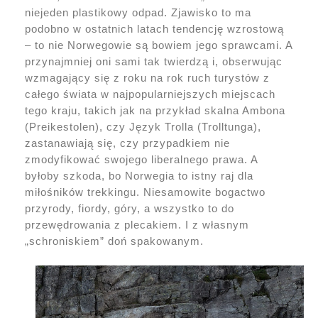
niejeden plastikowy odpad. Zjawisko to ma
podobno w ostatnich latach tendencję wzrostową
– to nie Norwegowie są bowiem jego sprawcami. A
przynajmniej oni sami tak twierdzą i, obserwując
wzmagający się z roku na rok ruch turystów z
całego świata w najpopularniejszych miejscach
tego kraju, takich jak na przykład skalna Ambona
(Preikestolen), czy Język Trolla (Trolltunga),
zastanawiają się, czy przypadkiem nie
zmodyfikować swojego liberalnego prawa. A
byłoby szkoda, bo Norwegia to istny raj dla
miłośników trekkingu. Niesamowite bogactwo
przyrody, fiordy, góry, a wszystko to do
przewędrowania z plecakiem. I z własnym
„schroniskiem” doń spakowanym.