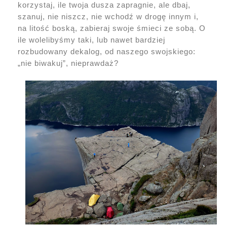
korzystaj, ile twoja dusza zapragnie, ale dbaj,
szanuj, nie niszcz, nie wchodź w drogę innym i,
na litość boską, zabieraj swoje śmieci ze sobą. O
ile wolelibyśmy taki, lub nawet bardziej
rozbudowany dekalog, od naszego swojskiego:
„nie biwakuj”, nieprawdaż?