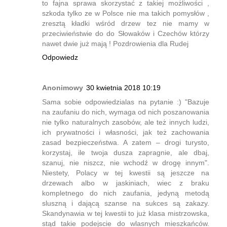
to fajna sprawa skorzystać z takiej możliwości ,
szkoda tylko ze w Polsce nie ma takich pomysłów ,
zresztą kładki wśród drzew tez nie mamy w
przeciwieństwie do do Słowaków i Czechów którzy
nawet dwie już mają ! Pozdrowienia dla Rudej
Odpowiedz
Anonimowy
30 kwietnia 2018 10:19
Sama sobie odpowiedzialas na pytanie :) "Bazuje
na zaufaniu do nich, wymaga od nich poszanowania
nie tylko naturalnych zasobów, ale też innych ludzi,
ich prywatności i własności, jak też zachowania
zasad bezpieczeństwa. A zatem – drogi turysto,
korzystaj, ile twoja dusza zapragnie, ale dbaj,
szanuj, nie niszcz, nie wchodź w drogę innym".
Niestety, Polacy w tej kwestii są jeszcze na
drzewach albo w jaskiniach, wiec z braku
kompletnego do nich zaufania, jedyną metodą
sluszną i dającą szanse na sukces są zakazy.
Skandynawia w tej kwestii to już klasa mistrzowska,
stąd takie podejscie do wlasnych mieszkańców.