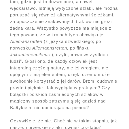
tam, gdzie jest to dozwolone), a nawet
wędkarstwo. Istnieją wytyczone szlaki, ale można
poruszać się również alternatywnymi ścieżkami,
za opuszczenie znakowanych traktów nie grozi
żadna kara. Wszystko powyższe ma miejsce z
tego powodu, że w krajach tych obowiązuje
Allemansrätten
(z języka szwedzkiego; po
norwesku
Allemannsretten;
po fińsku
Jokamiehenoikeus
), czyli „prawo wszystkich
ludzi”. Głosi ono, że każdy człowiek jest
integralną częścią natury, nie jej wrogiem, ale
spójnym z nią elementem, dzięki czemu może
swobodnie korzystać z jej darów. Brzmi cudownie
prosto i pięknie. Jak wygląda w praktyce? Czy
bolączki polskich zaśmieconych szlaków w
magiczny sposób zatrzymują się gdzieś nad
Bałtykiem, nie docierając na północ?
Oczywiście, że nie. Choć nie w takim stopniu, jak
nasze, norweskie szlaki również „ozdabia”