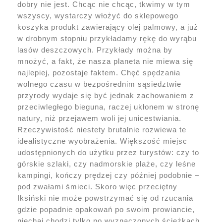
dobry nie jest. Chcąc nie chcąc, tkwimy w tym
wszyscy, wystarczy włożyć do sklepowego
koszyka produkt zawierający olej palmowy, a już
w drobnym stopniu przykładamy rękę do wyrąbu
lasów deszczowych. Przykłady można by
mnożyć, a fakt, że nasza planeta nie miewa się
najlepiej, pozostaje faktem. Chęć spędzania
wolnego czasu w bezpośrednim sąsiedztwie
przyrody wydaje się być jednak zachowaniem z
przeciwległego bieguna, raczej ukłonem w stronę
natury, niż przejawem woli jej unicestwiania.
Rzeczywistość niestety brutalnie rozwiewa te
idealistyczne wyobrażenia. Większość miejsc
udostępnionych do użytku przez turystów: czy to
górskie szlaki, czy nadmorskie plaże, czy leśne
kampingi, kończy prędzej czy później podobnie –
pod zwałami śmieci. Skoro więc przeciętny
Iksiński nie może powstrzymać się od rzucania
gdzie popadnie opakowań po swoim prowiancie,
niechaj chodzi tylko po wyznaczonych ścieżkach,