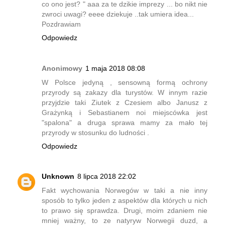
co ono jest? " aaa za te dzikie imprezy ... bo nikt nie
zwroci uwagi? eeee dziekuje ..tak umiera idea...
Pozdrawiam
Odpowiedz
Anonimowy
1 maja 2018 08:08
W Polsce jedyną , sensowną formą ochrony
przyrody są zakazy dla turystów. W innym razie
przyjdzie taki Ziutek z Czesiem albo Janusz z
Grażynką i Sebastianem noi miejscówka jest
"spalona" a druga sprawa mamy za mało tej
przyrody w stosunku do ludności .
Odpowiedz
Unknown
8 lipca 2018 22:02
Fakt wychowania Norwegów w taki a nie inny
sposób to tylko jeden z aspektów dla których u nich
to prawo się sprawdza. Drugi, moim zdaniem nie
mniej ważny, to ze natyryw Norwegii duzd, a