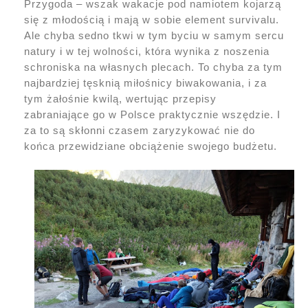
Przygoda – wszak wakacje pod namiotem kojarzą
się z młodością i mają w sobie element survivalu.
Ale chyba sedno tkwi w tym byciu w samym sercu
natury i w tej wolności, która wynika z noszenia
schroniska na własnych plecach. To chyba za tym
najbardziej tęsknią miłośnicy biwakowania, i za
tym żałośnie kwilą, wertując przepisy
zabraniające go w Polsce praktycznie wszędzie. I
za to są skłonni czasem zaryzykować nie do
końca przewidziane obciążenie swojego budżetu.