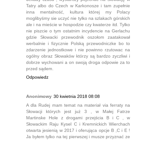
Tatry albo do Czech w Karkonosze i tam zupełnie
inna mentalność, kultura której my Polacy
moglibyśmy sie uczyć nie tylko na szlakach górskich
ale i na mieście w hospodzie czy kwaterze itd. Tylko
nie piszcie o tym ostatnim incydencie na Gerlachu
gdzie Słowacki przewodnik oszołom zaatakował
werbalnie i fizycznie Polską przewodniczke bo to
zdarzenie jednostkowe i nie powinno rzutowac na
ogólny obraz Słowaków którzy są bardzo zyczliwi i
dobrze wychowani a on swoją droga odpowie za to
przed sądem.
Odpowiedz
Anonimowy
30 kwietnia 2018 08:08
A dla Rudej mam temat na materiał via ferraty na
Słowacji których jest już 3 , w Małej Fatrze
Martinske Hole z drogami przejścia B i C , w
Słowackim Raju Kysel C i Kremnickich Wierchach
otwarta jesienią w 2017 i oferująca opcje B ,C i E !
Ja byłem tylko na tej pierwszej i musze przyznać ze