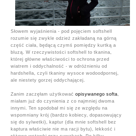
Słowem wyjaśnienia - pod pojęciem softshell
rozumie się zwykle odzież zakładaną na górną
część ciała, będącą czymś pomiędzy kurtką a
bluzą. W rzeczywistości softshell to tkanina,
której główne właściwości to ochrona przed
wiatrem i oddychalność - w odróżnieniu od
hardshella, czyli tkaniny wysoce wodoodpornej,
ale niestety gorzej oddychającej.
Zanim zaczęłam użytkować
opisywanego softa
,
miałam już do czynienia z co najmniej dwoma
innymi. Ten spodobał mi się ze względu na
wspomniany krój (bardzo kobiecy, dopasowujący
się do sylwetki), kaptur (dla mnie softshell bez
kaptura właściwie nie ma racji bytu), lekkość i
różowe wstawki przy suwakach. Po kilku