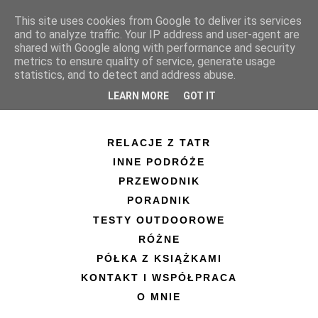
This site uses cookies from Google to deliver its services
and to analyze traffic. Your IP address and user-agent are
shared with Google along with performance and security
metrics to ensure quality of service, generate usage
statistics, and to detect and address abuse.
LEARN MORE
GOT IT
RELACJE Z TATR
INNE PODRÓŻE
PRZEWODNIK
PORADNIK
TESTY OUTDOOROWE
RÓŻNE
PÓŁKA Z KSIĄŻKAMI
KONTAKT I WSPÓŁPRACA
O MNIE