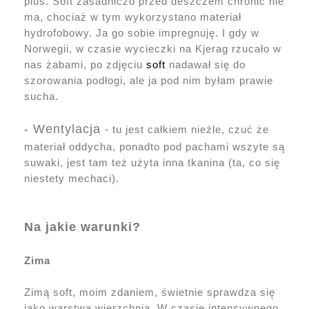
plus. Soft zasadniczo przed deszczem chronić nie
ma, chociaż w tym wykorzystano materiał
hydrofobowy. Ja go sobie impregnuję. I gdy w
Norwegii, w czasie wycieczki na Kjerag rzucało w
nas żabami, po zdjęciu
soft
nadawał się do
szorowania podłogi, ale ja pod nim byłam prawie
sucha.
- Wentylacja
- tu jest całkiem nieźle, czuć że
materiał oddycha, ponadto pod pachami wszyte są
suwaki, jest tam też użyta inna tkanina (ta, co się
niestety mechaci).
Na jakie warunki?
Zima
Zimą soft, moim zdaniem, świetnie sprawdza się
jako warstwa wierzchnia. W czasie intensywnego