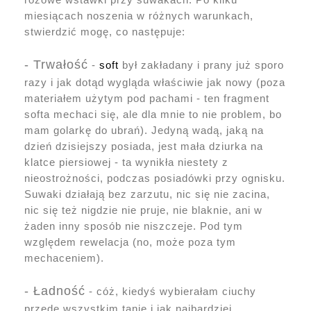
miesiącach noszenia w różnych warunkach,
stwierdzić mogę, co następuje:
- Trwałość
-
soft
był zakładany i prany już sporo
razy i jak dotąd wygląda właściwie jak nowy (poza
materiałem użytym pod pachami - ten fragment
softa mechaci się, ale dla mnie to nie problem, bo
mam golarkę do ubrań). Jedyną wadą, jaką na
dzień dzisiejszy posiada, jest mała dziurka na
klatce piersiowej - ta wynikła niestety z
nieostrożności, podczas posiadówki przy ognisku.
Suwaki działają bez zarzutu, nic się nie zacina,
nic się też nigdzie nie pruje, nie blaknie, ani w
żaden inny sposób nie niszczeje. Pod tym
względem rewelacja (no, może poza tym
mechaceniem).
- Ładność
- cóż, kiedyś wybierałam ciuchy
przede wszystkim tanie i jak najbardziej