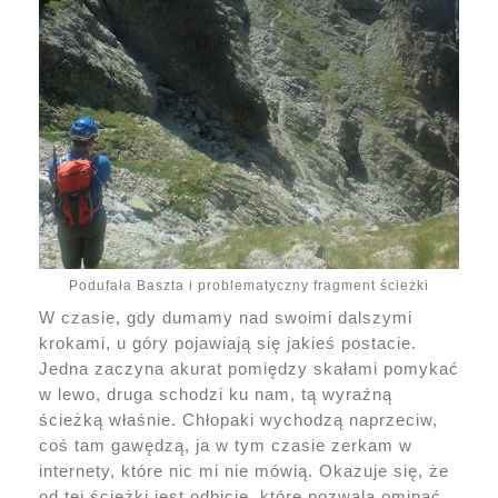
Podufała Baszta i problematyczny fragment ścieżki
W czasie, gdy dumamy nad swoimi dalszymi
krokami, u góry pojawiają się jakieś postacie.
Jedna zaczyna akurat pomiędzy skałami pomykać
w lewo, druga schodzi ku nam, tą wyraźną
ścieżką właśnie. Chłopaki wychodzą naprzeciw,
coś tam gawędzą, ja w tym czasie zerkam w
internety, które nic mi nie mówią. Okazuje się, że
od tej ścieżki jest odbicie, które pozwala ominąć