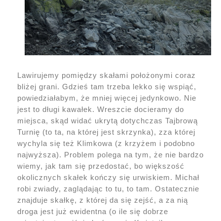
Lawirujemy pomiędzy skałami położonymi coraz
bliżej grani. Gdzieś tam trzeba lekko się wspiąć,
powiedziałabym, że mniej więcej jedynkowo. Nie
jest to długi kawałek. Wreszcie docieramy do
miejsca, skąd widać ukrytą dotychczas Tajbrową
Turnię (to ta, na której jest skrzynka), zza której
wychyla się też Klimkowa (z krzyżem i podobno
najwyższa). Problem polega na tym, że nie bardzo
wiemy, jak tam się przedostać, bo większość
okolicznych skałek kończy się urwiskiem. Michał
robi zwiady, zaglądając to tu, to tam. Ostatecznie
znajduje skałkę, z której da się zejść, a za nią
droga jest już ewidentna (o ile się dobrze