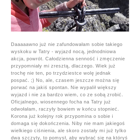
Daaaaawno już nie zafundowałam sobie takiego
wyskoku w Tatry - wyjazd nocą, jednodniowa
akcja, powrót. Całodzienna senność i zmęczenie
przypomniały mi zresztą, dlaczego. Wiek już
trochę nie ten, po trzydziestce wolę jednak
pospać. ;) No, ale, czasem jeszcze można się
porwać na jakiś spontan. Nie wypalił większy
wyjazd i nie za bardzo wiem, co ze sobą zrobić.
Oficjalnego, wiosennego focha na Tatry już
odwołałam, raczyły bowiem w końcu stopnieć.
Korona już kolejny rok przypomina o sobie i
domaga się dokończenia. Niby nie mam jakiegoś
wielkiego ciśnienia, ale skoro zostały mi już tylko
dwa szczyty, to pomysł, aby wybrać się na któryś