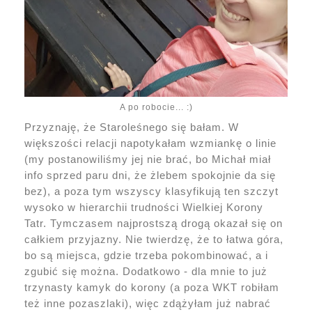
A po robocie... :)
Przyznaję, że Staroleśnego się bałam. W
większości relacji napotykałam wzmiankę o linie
(my postanowiliśmy jej nie brać, bo Michał miał
info sprzed paru dni, że żlebem spokojnie da się
bez), a poza tym wszyscy klasyfikują ten szczyt
wysoko w hierarchii trudności Wielkiej Korony
Tatr. Tymczasem najprostszą drogą okazał się on
całkiem przyjazny. Nie twierdzę, że to łatwa góra,
bo są miejsca, gdzie trzeba pokombinować, a i
zgubić się można. Dodatkowo - dla mnie to już
trzynasty kamyk do korony (a poza WKT robiłam
też inne pozaszlaki), więc zdążyłam już nabrać