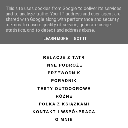
This site uses cookies from Google to deliver its services
and to analyze traffic. Your IP address and user-agent are
shared with Google along with performance and security
metrics to ensure quality of service, generate usage
statistics, and to detect and address abuse.
LEARN MORE
GOT IT
RELACJE Z TATR
INNE PODRÓŻE
PRZEWODNIK
PORADNIK
TESTY OUTDOOROWE
RÓŻNE
PÓŁKA Z KSIĄŻKAMI
KONTAKT I WSPÓŁPRACA
O MNIE