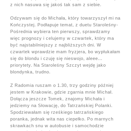
z nich nasuwa się jakoś tak sam z siebie.
Odzywam się do Michała, który towarzyszył mi na
Kończystej. Podłapuje temat, z duetu Staroleśny-
Pośrednia wybiera ten pierwszy, sprawdzamy
więc prognozy i celujemy w czwartek, który ma
być najstabilniejszy z najbliższych dni. W
czwartek wprawdzie mam fryzjera, bo wypłukałam
się do blondu i czuję się nieswojo, aleee...
priorytety. Na Staroleśny Szczyt wejdę jako
blondynka, trudno.
Z Radomia ruszam o 1.30, trzy godziny później
jestem w Krakowie, gdzie zgarnia mnie Michał.
Dołącza jeszcze Tomek, znajomy Michała i
jedziemy na Słowację, do Tatrzańskiej Polanki.
Spodziewałam się rześkiego tatrzańskiego
poranka, jednak wita nas ciepełko. Po marnych
skrawkach snu w autobusie i samochodzie