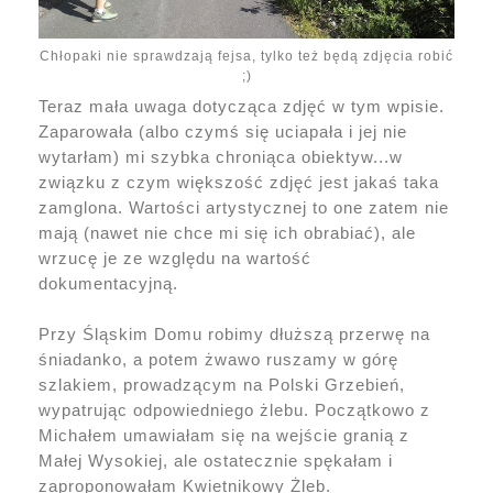
Chłopaki nie sprawdzają fejsa, tylko też będą zdjęcia robić
;)
Teraz mała uwaga dotycząca zdjęć w tym wpisie.
Zaparowała (albo czymś się uciapała i jej nie
wytarłam) mi szybka chroniąca obiektyw...w
związku z czym większość zdjęć jest jakaś taka
zamglona. Wartości artystycznej to one zatem nie
mają (nawet nie chce mi się ich obrabiać), ale
wrzucę je ze względu na wartość
dokumentacyjną.
Przy Śląskim Domu robimy dłuższą przerwę na
śniadanko, a potem żwawo ruszamy w górę
szlakiem, prowadzącym na Polski Grzebień,
wypatrując odpowiedniego żlebu. Początkowo z
Michałem umawiałam się na wejście granią z
Małej Wysokiej, ale ostatecznie spękałam i
zaproponowałam Kwietnikowy Żleb.