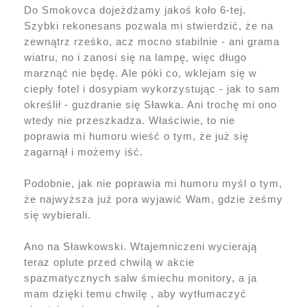
Do Smokovca dojeżdżamy jakoś koło 6-tej.
Szybki rekonesans pozwala mi stwierdzić, że na
zewnątrz rześko, acz mocno stabilnie - ani grama
wiatru, no i zanosi się na lampę, więc długo
marznąć nie będę. Ale póki co, wklejam się w
ciepły fotel i dosypiam wykorzystując - jak to sam
określił - guzdranie się Sławka. Ani trochę mi ono
wtedy nie przeszkadza. Właściwie, to nie
poprawia mi humoru wieść o tym, że już się
zagarnął i możemy iść.
Podobnie, jak nie poprawia mi humoru myśl o tym,
że najwyższa już pora wyjawić Wam, gdzie żeśmy
się wybierali.
Ano na Sławkowski. Wtajemniczeni wycierają
teraz oplute przed chwilą w akcie
spazmatycznych salw śmiechu monitory, a ja
mam dzięki temu chwilę , aby wytłumaczyć