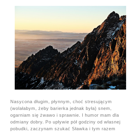
Nasycona długim, płynnym, choć stresującym
(wolałabym, żeby barierka jednak była) snem,
ogarniam się żwawo i sprawnie. I humor mam dla
odmiany dobry. Po upływie pół godziny od własnej
pobudki, zaczynam szukać Sławka i tym razem