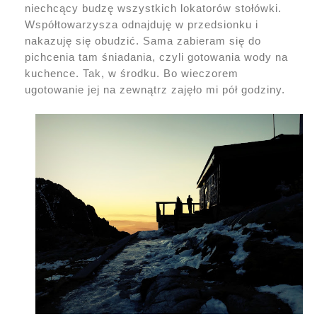
niechcący budzę wszystkich lokatorów stołówki.
Współtowarzysza odnajduję w przedsionku i
nakazuję się obudzić. Sama zabieram się do
pichcenia tam śniadania, czyli gotowania wody na
kuchence. Tak, w środku. Bo wieczorem
ugotowanie jej na zewnątrz zajęło mi pół godziny.