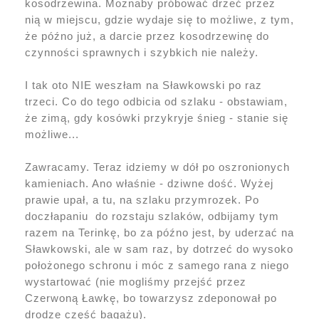
kosodrzewina. Możnaby próbować drzeć przez
nią w miejscu, gdzie wydaje się to możliwe, z tym,
że późno już, a darcie przez kosodrzewinę do
czynności sprawnych i szybkich nie należy.
I tak oto NIE weszłam na Sławkowski po raz
trzeci. Co do tego odbicia od szlaku - obstawiam,
że zimą, gdy kosówki przykryje śnieg - stanie się
możliwe...
Zawracamy. Teraz idziemy w dół po oszronionych
kamieniach. Ano właśnie - dziwne dość. Wyżej
prawie upał, a tu, na szlaku przymrozek. Po
doczłapaniu do rozstaju szlaków, odbijamy tym
razem na Terinkę, bo za późno jest, by uderzać na
Sławkowski, ale w sam raz, by dotrzeć do wysoko
położonego schronu i móc z samego rana z niego
wystartować (nie mogliśmy przejść przez
Czerwoną Ławkę, bo towarzysz zdeponował po
drodze część bagażu).