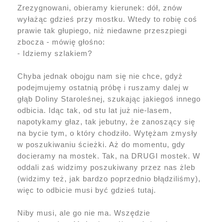
Zrezygnowani, obieramy kierunek: dół, znów
wyłażąc gdzieś przy mostku. Wtedy to robię coś
prawie tak głupiego, niż niedawne przeszpiegi
zbocza - mówię głośno:
- Idziemy szlakiem?
Chyba jednak obojgu nam się nie chce, gdyż
podejmujemy ostatnią próbę i ruszamy dalej w
głąb Doliny Staroleśnej, szukając jakiegoś innego
odbicia. Idąc tak, od stu lat już nie-lasem,
napotykamy głaz, tak jebutny, że zanoszący się
na bycie tym, o który chodziło. Wytężam zmysły
w poszukiwaniu ścieżki. Aż do momentu, gdy
docieramy na mostek. Tak, na DRUGI mostek. W
oddali zaś widzimy poszukiwany przez nas żleb
(widzimy też, jak bardzo poprzednio błądziliśmy),
więc to odbicie musi być gdzieś tutaj.
Niby musi, ale go nie ma. Wszędzie