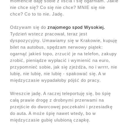
momencie daję sobie z liścia i się ogarniam. Jakie
nie chce się? Co się nie chce? MNIE się nie
chce? Co to to nie. Jadę.
Odzywam się do
znajomego spod Wysokiej.
Tydzień wstecz pracował, teraz jest
dyspozycyjny. Umawiamy się w Krakowie, kupuję
bilet na autobus, spędzam nerwowy piątek:
ogarnąć jakieś topo, zrzucić je na telefon, zakupy
zrobić, pieniądze wypłacić i wymienić na euro,
przypomnieć sobie, jak się zjeżdża, no i wrrrr, nie
lubię, nie lubię, nie lubię - spakować się. A w
międzyczasie wypadałoby pójść do pracy.
Wreszcie jadę. A raczej teleportuję się, bo śpię
całą prawie drogę z drobnymi przerwami na
przejście do dworcowej poczekalni i przesiadkę
do auta. A może śpię nawet wtedy, bo w
międzyczasie gubię ulubioną czapkę.