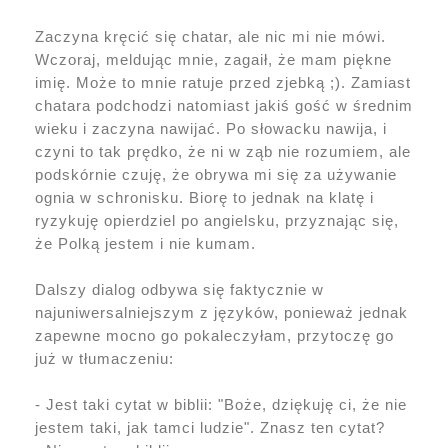
Zaczyna kręcić się chatar, ale nic mi nie mówi.
Wczoraj, meldując mnie, zagaił, że mam piękne
imię. Może to mnie ratuje przed zjebką ;). Zamiast
chatara podchodzi natomiast jakiś gość w średnim
wieku i zaczyna nawijać. Po słowacku nawija, i
czyni to tak prędko, że ni w ząb nie rozumiem, ale
podskórnie czuję, że obrywa mi się za używanie
ognia w schronisku. Biorę to jednak na klatę i
ryzykuję opierdziel po angielsku, przyznając się,
że Polką jestem i nie kumam.
Dalszy dialog odbywa się faktycznie w
najuniwersalniejszym z języków, ponieważ jednak
zapewne mocno go pokaleczyłam, przytoczę go
już w tłumaczeniu:
- Jest taki cytat w biblii: "Boże, dziękuję ci, że nie
jestem taki, jak tamci ludzie". Znasz ten cytat?