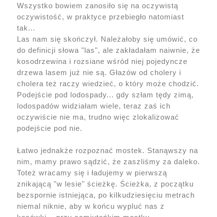
Wszystko bowiem zanosiło się na oczywistą
oczywistość, w praktyce przebiegło natomiast
tak...
Las nam się skończył. Należałoby się umówić, co
do definicji słowa "las", ale zakładałam naiwnie, że
kosodrzewina i rozsiane wśród niej pojedyncze
drzewa lasem już nie są. Głazów od cholery i
cholera też raczy wiedzieć, o który może chodzić.
Podejście pod lodospady... gdy szłam tędy zimą,
lodospadów widziałam wiele, teraz zaś ich
oczywiście nie ma, trudno więc zlokalizować
podejście pod nie.
Łatwo jednakże rozpoznać mostek. Stanąwszy na
nim, mamy prawo sądzić, że zaszliśmy za daleko.
Toteż wracamy się i ładujemy w pierwszą
znikającą "w lesie" ścieżkę. Ścieżka, z początku
bezspornie istniejąca, po kilkudziesięciu metrach
niemal niknie, aby w końcu wypluć nas z