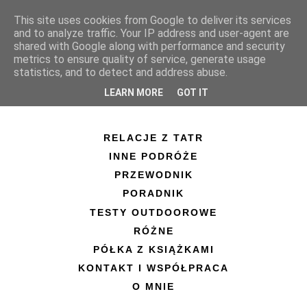
This site uses cookies from Google to deliver its services
and to analyze traffic. Your IP address and user-agent are
shared with Google along with performance and security
metrics to ensure quality of service, generate usage
statistics, and to detect and address abuse.
LEARN MORE
GOT IT
RELACJE Z TATR
INNE PODRÓŻE
PRZEWODNIK
PORADNIK
TESTY OUTDOOROWE
RÓŻNE
PÓŁKA Z KSIĄŻKAMI
KONTAKT I WSPÓŁPRACA
O MNIE