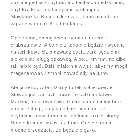
oba nie padną - zbyt duża odległość między nimi,
zbyt krótki dzień. Liczyłam bardziej na
Sławkowski. Bo jednak łatwiej, bo miałam topo
wgrane w mózg. A tu taki klops.
Opcje tego, co się wydarzy nazajutrz są z
grubsza dwie. Albo nic z tego nie będzie i wydane
na terinkowe łózio dzwadzieścia euro będzie mi
się odbijać długą czkawką. Albo... hmmm, no albo
tak miało być. Dziś miało nie wyjść, abyśmy mogli
zregenerować i zmobilizować siły na jutro.
Ale ja serio, w ten Durny to tak sobie wierzę.
Sławek już tam był, mówi, że całkiem łatwo.
Martwią mnie dwójkowe trudności i zupełny brak
mej orientacji, co jak i gdzie, pomimo, że
czytałam i nawet mam w telefonie jakieś skany.
No nie kumam jakoś tej drogi. Ogólnie mam
mocne przeczucie, że będzie ciężko.