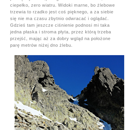
ciepełko, zero wiatru. Widoki marne, bo żlebowe
trzewia to rzadko jest coś pięknego, a za siebie
się nie ma czasu zbytnio odwracać i oglądać.
Gdzieś tam jeszcze ciśnienie podnosi mi taka
jedna płaska i stroma płyta, przez którą trzeba
przejść, mając aż za dobry wgląd na położone
parę metrów niżej dno żlebu.