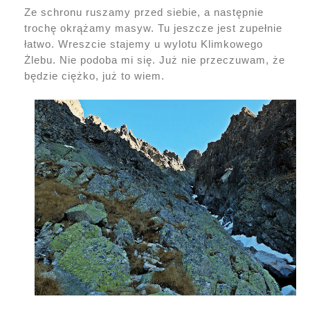
Ze schronu ruszamy przed siebie, a następnie
trochę okrążamy masyw. Tu jeszcze jest zupełnie
łatwo. Wreszcie stajemy u wylotu Klimkowego
Żlebu. Nie podoba mi się. Już nie przeczuwam, że
będzie ciężko, już to wiem.