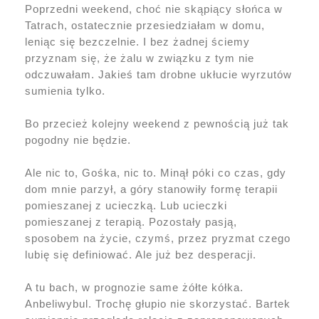
Poprzedni weekend, choć nie skąpiący słońca w
Tatrach, ostatecznie przesiedziałam w domu,
leniąc się bezczelnie. I bez żadnej ściemy
przyznam się, że żalu w związku z tym nie
odczuwałam. Jakieś tam drobne ukłucie wyrzutów
sumienia tylko.
Bo przecież kolejny weekend z pewnością już tak
pogodny nie będzie.
Ale nic to, Gośka, nic to. Minął póki co czas, gdy
dom mnie parzył, a góry stanowiły formę terapii
pomieszanej z ucieczką. Lub ucieczki
pomieszanej z terapią. Pozostały pasją,
sposobem na życie, czymś, przez pryzmat czego
lubię się definiować. Ale już bez desperacji.
A tu bach, w prognozie same żółte kółka.
Anbeliwybul. Trochę głupio nie skorzystać. Bartek