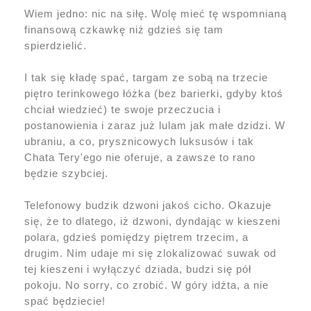
Wiem jedno: nic na siłę. Wolę mieć tę wspomnianą
finansową czkawkę niż gdzieś się tam
spierdzielić.
I tak się kładę spać, targam ze sobą na trzecie
piętro terinkowego łóżka (bez barierki, gdyby ktoś
chciał wiedzieć) te swoje przeczucia i
postanowienia i zaraz już lulam jak małe dzidzi. W
ubraniu, a co, prysznicowych luksusów i tak
Chata Tery'ego nie oferuje, a zawsze to rano
będzie szybciej.
Telefonowy budzik dzwoni jakoś cicho. Okazuje
się, że to dlatego, iż dzwoni, dyndając w kieszeni
polara, gdzieś pomiędzy piętrem trzecim, a
drugim. Nim udaje mi się zlokalizować suwak od
tej kieszeni i wyłączyć dziada, budzi się pół
pokoju. No sorry, co zrobić. W góry idźta, a nie
spać będziecie!