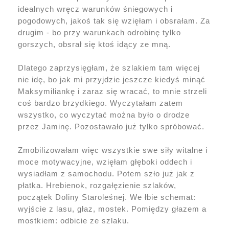
idealnych wręcz warunków śniegowych i
pogodowych, jakoś tak się wzięłam i obsrałam. Za
drugim - bo przy warunkach odrobinę tylko
gorszych, obsrał się ktoś idący ze mną.
Dlatego zaprzysięgłam, że szlakiem tam więcej
nie idę, bo jak mi przyjdzie jeszcze kiedyś minąć
Maksymiliankę i zaraz się wracać, to mnie strzeli
coś bardzo brzydkiego. Wyczytałam zatem
wszystko, co wyczytać można było o drodze
przez Jaminę. Pozostawało już tylko spróbować.
Zmobilizowałam więc wszystkie swe siły witalne i
moce motywacyjne, wzięłam głęboki oddech i
wysiadłam z samochodu. Potem szło już jak z
płatka. Hrebienok, rozgałęzienie szlaków,
początek Doliny Staroleśnej. We łbie schemat:
wyjście z lasu, głaz, mostek. Pomiędzy głazem a
mostkiem: odbicie ze szlaku.