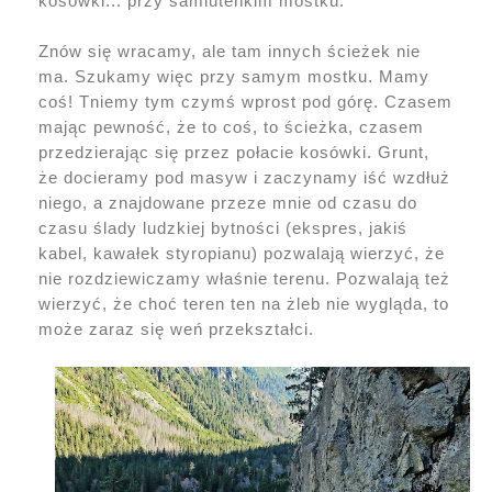
kosówki... przy samiuteńkim mostku.
Znów się wracamy, ale tam innych ścieżek nie
ma. Szukamy więc przy samym mostku. Mamy
coś! Tniemy tym czymś wprost pod górę. Czasem
mając pewność, że to coś, to ścieżka, czasem
przedzierając się przez połacie kosówki. Grunt,
że docieramy pod masyw i zaczynamy iść wzdłuż
niego, a znajdowane przeze mnie od czasu do
czasu ślady ludzkiej bytności (ekspres, jakiś
kabel, kawałek styropianu) pozwalają wierzyć, że
nie rozdziewiczamy właśnie terenu. Pozwalają też
wierzyć, że choć teren ten na żleb nie wygląda, to
może zaraz się weń przekształci.