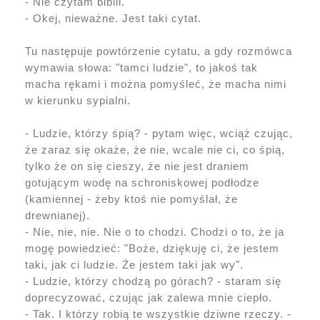
- Nie czytam biblii.
- Okej, nieważne. Jest taki cytat.
Tu następuje powtórzenie cytatu, a gdy rozmówca
wymawia słowa: "tamci ludzie", to jakoś tak
macha rękami i można pomyśleć, że macha nimi
w kierunku sypialni.
- Ludzie, którzy śpią? - pytam więc, wciąż czując,
że zaraz się okaże, że nie, wcale nie ci, co śpią,
tylko że on się cieszy, że nie jest draniem
gotującym wodę na schroniskowej podłodze
(kamiennej - żeby ktoś nie pomyślał, że
drewnianej).
- Nie, nie, nie. Nie o to chodzi. Chodzi o to, że ja
mogę powiedzieć: "Boże, dziękuję ci, że jestem
taki, jak ci ludzie. Że jestem taki jak wy".
- Ludzie, którzy chodzą po górach? - staram się
doprecyzować, czując jak zalewa mnie ciepło.
- Tak. I którzy robią te wszystkie dziwne rzeczy. -