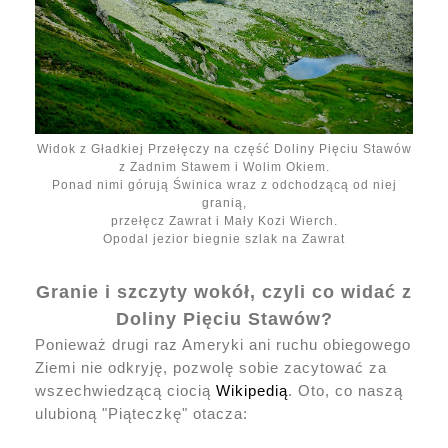
Widok z Gładkiej Przełęczy na część Doliny Pięciu Stawów
z Zadnim Stawem i Wolim Okiem.
Ponad nimi górują Świnica wraz z odchodzącą od niej
granią,
przełęcz Zawrat i Mały Kozi Wierch.
Opodal jezior biegnie szlak na Zawrat
Granie i szczyty wokół, czyli co widać z
Doliny Pięciu Stawów?
Ponieważ drugi raz Ameryki ani ruchu obiegowego
Ziemi nie odkryję, pozwolę sobie zacytować za
wszechwiedzącą ciocią
Wikipedią
. Oto, co naszą
ulubioną "Piąteczkę" otacza: