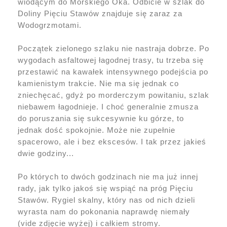
wiodącym do Morskiego Oka. Odbicie w szlak do
Doliny Pięciu Stawów znajduje się zaraz za
Wodogrzmotami.
Początek zielonego szlaku nie nastraja dobrze. Po
wygodach asfaltowej łagodnej trasy, tu trzeba się
przestawić na kawałek intensywnego podejścia po
kamienistym trakcie. Nie ma się jednak co
zniechęcać, gdyż po morderczym powitaniu, szlak
niebawem łagodnieje. I choć generalnie zmusza
do poruszania się sukcesywnie ku górze, to
jednak dość spokojnie. Może nie zupełnie
spacerowo, ale i bez ekscesów. I tak przez jakieś
dwie godziny...
Po których to dwóch godzinach nie ma już innej
rady, jak tylko jakoś się wspiąć na próg Pięciu
Stawów. Rygiel skalny, który nas od nich dzieli
wyrasta nam do pokonania naprawdę niemały
(vide zdjęcie wyżej) i całkiem stromy.