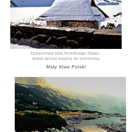
Zamarznięta tafla Przedniego Stawu -
widok sprzed wejścia do schroniska
Mały Staw Polski