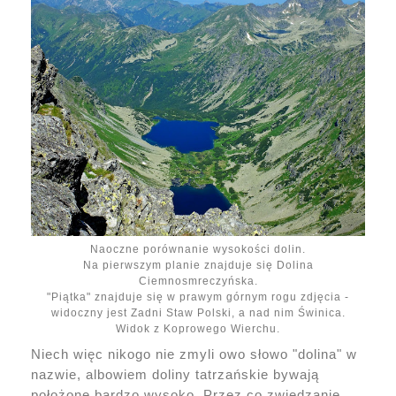
Naoczne porównanie wysokości dolin.
Na pierwszym planie znajduje się Dolina
Ciemnosmreczyńska.
"Piątka" znajduje się w prawym górnym rogu zdjęcia -
widoczny jest Zadni Staw Polski, a nad nim Świnica.
Widok z Koprowego Wierchu.
Niech więc nikogo nie zmyli owo słowo "dolina" w
nazwie, albowiem doliny tatrzańskie bywają
położone bardzo wysoko. Przez co zwiedzanie