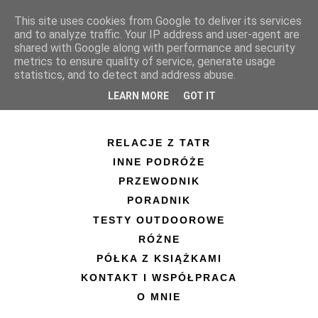
This site uses cookies from Google to deliver its services
and to analyze traffic. Your IP address and user-agent are
shared with Google along with performance and security
metrics to ensure quality of service, generate usage
statistics, and to detect and address abuse.
LEARN MORE
GOT IT
RELACJE Z TATR
INNE PODRÓŻE
PRZEWODNIK
PORADNIK
TESTY OUTDOOROWE
RÓŻNE
PÓŁKA Z KSIĄŻKAMI
KONTAKT I WSPÓŁPRACA
O MNIE