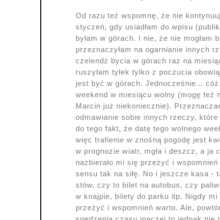
Od razu też wspomnę, że nie kontynuu
styczeń, gdy usiadłam do wpisu (publik
byłam w górach. I nie, że nie mogłam
przeznaczyłam na ogarnianie innych rz
czelendż bycia w górach raz na miesią
ruszyłam tyłek tylko z poczucia obowi
jest być w górach. Jednocześnie... có
weekend w miesiącu wolny (mogę też mi
Marcin już niekoniecznie). Przeznaczan
odmawianie sobie innych rzeczy, które
do tego fakt, że datę tego wolnego wee
więc trafienie w znośną pogodę jest kw
w prognozie wiatr, mgła i deszcz, a ja 
nazbierało mi się przeżyć i wspomnień p
sensu tak na siłę. No i jeszcze kasa 
stów, czy to bilet na autobus, czy pali
w knajpie, bilety do parku itp. Nigdy m
przeżyć i wspomnień warto. Ale, powtór
spędzenia czasu inaczej to jednak nie