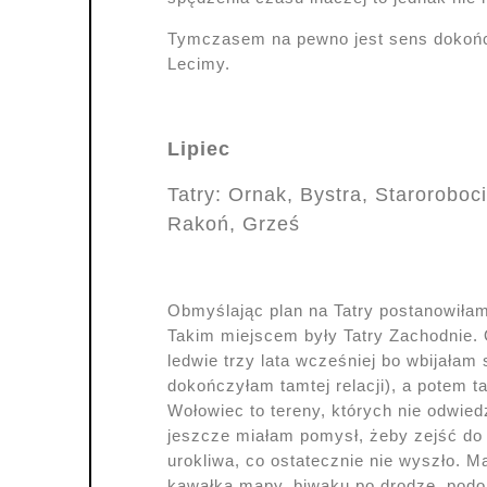
Tymczasem na pewno jest sens dokońc
Lecimy.
Lipiec
Tatry: Ornak, Bystra, Staroroboc
Rakoń, Grześ
Obmyślając plan na Tatry postanowiłam
Takim miejscem były Tatry Zachodnie
ledwie trzy lata wcześniej bo wbijałam
dokończyłam tamtej relacji), a potem t
Wołowiec to tereny, których nie odwiedz
jeszcze miałam pomysł, żeby zejść do 
urokliwa, co ostatecznie nie wyszło. M
kawałka mapy, biwaku po drodze, podoba