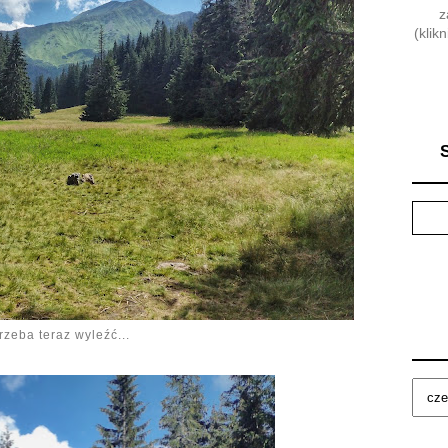
z
(klik
rzeba teraz wyleźć...