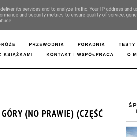
eliver its services and to analyze traffic. Your IP address and 
ormance and security metrics to ensure quality of service, gen
abuse.
DRÓŻE
PRZEWODNIK
PORADNIK
TESTY
Z KSIĄŻKAMI
KONTAKT I WSPÓŁPRACA
O M
Ś
U GÓRY (NO PRAWIE) (CZĘŚĆ