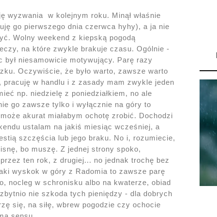
ję wyzwania w kolejnym roku. Minął właśnie
uję go pierwszego dnia czerwca hyhy), a ja nie
 być. Wolny weekend z kiepską pogodą
eczy, na które zwykle brakuje czasu. Ogólnie -
c był niesamowicie motywujący. Parę razy
ązku. Oczywiście, że było warto, zawsze warto
ż, pracuję w handlu i z zasady mam zwykle jeden
eć np. niedzielę z poniedziałkiem, no ale
ie go zawsze tylko i wyłącznie na góry to
 może akurat miałabym ochotę zrobić. Dochodzi
kendu ustalam na jakiś miesiąc wcześniej, a
estią szczęścia lub jego braku. No i, rozumiecie,
cisnę, bo muszę. Z jednej strony spoko,
rzez ten rok, z drugiej... no jednak trochę bez
- taki wyskok w góry z Radomia to zawsze parę
wo, nocleg w schronisku albo na kwaterze, obiad
i zbytnio nie szkoda tych pieniędzy - dla dobrych
zę się, na siłę, wbrew pogodzie czy ochocie
 ma sensu.