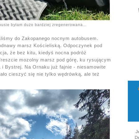
xbusie byłam dużo bardziej zregenerowana...
haliśmy do Zakopanego nocnym autobusem.
 nudnawy marsz Kościeliską. Odpoczynek pod
cja, że bez kitu, kiedyś nocna podróż
reszcie mozolny marsz pod górę, ku rysującym
i Bystrej. Na Ornaku już fajnie - niesamowite
ało cieszyć się nie tylko wędrówką, ale też
J
De