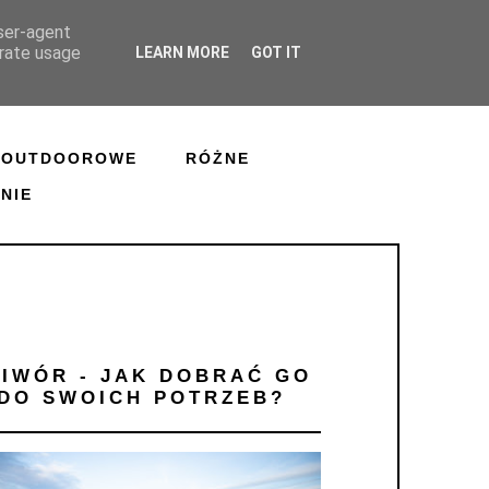
user-agent
erate usage
LEARN MORE
GOT IT
 OUTDOOROWE
RÓŻNE
NIE
PIWÓR - JAK DOBRAĆ GO
DO SWOICH POTRZEB?