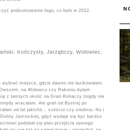
N
zyć podsumowanie tego, co było w 2022.
iański, Kończysty, Jarząbczy, Wołowiec,
 wybrać miejsce, gdzie dawno nie łazikowałam.
. Owszem, na Wołowcu czy Rakoniu byłam
 się z tamtych okolic na Grań Rohaczy (nigdy nie
amtędy wracałam. Ale grań od Bystrej po
ałam od lat jakichś... sześciu czy siedmiu. No i
Doliny Jamnickiej, gdyż wydaje się być bardzo
arcinowi podobał się plan przejścia sporego
ło mu się też na samej trasie - stwierdził, że