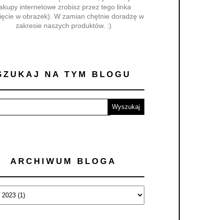
akupy internetowe zrobisz przez tego linka
nięcie w obrazek). W zamian chętnie doradzę w
zakresie naszych produktów. :)
SZUKAJ NA TYM BLOGU
ARCHIWUM BLOGA