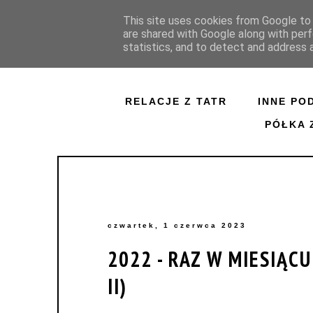
This site uses cookies from Google to d
are shared with Google along with perf
statistics, and to detect and address 
RELACJE Z TATR
INNE PO
PÓŁKA 
czwartek, 1 czerwca 2023
2022 - RAZ W MIESIĄC
II)