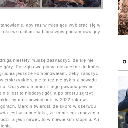
stanowienie, aby raz w miesiącu wybierać się w
ku roku wrzuciłam na bloga wpis podsumowujący
drugą niestety muszę zaznaczyć, że się nie
O
ne góry. Początkowe plany, niezależne do końca
 grudnia jeszcze kombinowałam, żeby zaliczyć
ętokrzyskich, ale to też nie pykło z powodu
więta. Oczywiście mam z tego powodu pewien
nie jest to niedosyt gór, a po prostu zgrzyt
rakło, by móc powiedzieć: w 2022 roku w
górach. Marcin twierdzi, że skoro w czerwcu
rawda jest w sumie taka, że to nie ma znaczenia.
dzi, a jeśli nawet, to w niewielkim stopniu. A i
ienia.