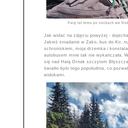
Parę lat temu po nockach we fli
Jak widać na zdjęciu powyżej - dojec
Jakieś śniadanie w Zako, bus do Kir,
schroniskiem, moja drzemka i konstata
autobusem mnie tak nie wykańczała. W
się nad Halą Ornak szczytom Błyszcza 
światło było tego popołudnia, co pozwal
widokami.