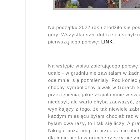
Na początku 2022 roku zrodziło się po
góry. Wszystko szło dobrze i u schył
pierwszą jego połowę:
LINK
.
Na wstępie wpisu zbierającego połowę 
udało - w grudniu nie zawitałam w żad
ode mnie, się pozmieniały. Pod koniec
choćby symboliczny biwak w Górach Świ
przeziębienia, jakie złapało mnie w ś
niedosyt, ale warto chyba zauważyć, że 
wynikający z tego, że tak niewiele zab
każdym miesiącu byłam chociaż raz w 
byłam dwa razy, to i tak się liczy. A p
Nikogo, poza mną, to przecież nie obcho
dla mnie nic to w gruncie rzeczy nie zm