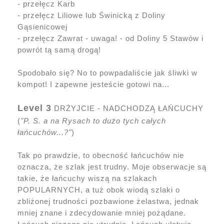
- przełęcz Karb
- przełęcz Liliowe lub Świnicką z Doliny
Gąsienicowej
- przełęcz Zawrat - uwaga! - od Doliny 5 Stawów i
powrót tą samą drogą!
Spodobało się? No to powpadaliście jak śliwki w
kompot! I zapewne jesteście gotowi na...
Level 3
DRŻYJCIE - NADCHODZĄ ŁAŃCUCHY
(
"P. S. a na Rysach to dużo tych całych
łańcuchów...?"
)
Tak po prawdzie, to obecność łańcuchów nie
oznacza, że szlak jest trudny. Moje obserwacje są
takie, że łańcuchy wiszą na szlakach
POPULARNYCH, a tuż obok wiodą szlaki o
zbliżonej trudności pozbawione żelastwa, jednak
mniej znane i zdecydowanie mniej pożądane.