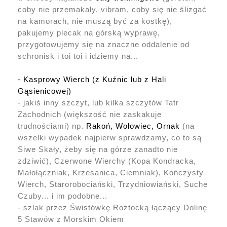
coby nie przemakały, vibram, coby się nie ślizgać
na kamorach, nie muszą być za kostkę),
pakujemy plecak na górską wyprawę,
przygotowujemy się na znaczne oddalenie od
schronisk i toi toi i idziemy na...
- Kasprowy Wierch (z Kuźnic lub z Hali
Gąsienicowej)
- jakiś inny szczyt, lub kilka szczytów Tatr
Zachodnich (większość nie zaskakuje
trudnościami) np.
Rakoń, Wołowiec, Ornak
(na
wszelki wypadek najpierw sprawdzamy, co to są
Siwe Skały, żeby się na górze zanadto nie
zdziwić), Czerwone Wierchy (Kopa Kondracka,
Małołączniak, Krzesanica, Ciemniak), Kończysty
Wierch, Starorobociański, Trzydniowiański, Suche
Czuby... i im podobne...
- szlak przez Świstówkę Roztocką łączący Dolinę
5 Stawów z Morskim Okiem