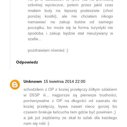
szkolnej wycieczce, potem przez jakiś czas
miałam buty na lepszej podeszwie (choć
poniżej kostki), ale nie chciałam nikogo
namawiać na zakup butów od samego
początku, bo może się ta forma turystyki nie
spodoba i zakup będzie stał nieużywany w
szafie...
pozdrawiam również :)
Odpowiedz
Unknown
15 kwietnia 2014 22:00
schodziłem z OP z koziej przełęczy żółtym szlakiem
w D5SP iii... najgorsze są pierwsze trudności,
porównywalne z OP na długości od zawratu do
koziej przełęczy, bywa nawet nieco gorzej bo
czasem brakuje łańcucha tam gdzie być powinien ;)
a jak już zejdziemy ze skał to szlak dla każdego
nam się robi :)