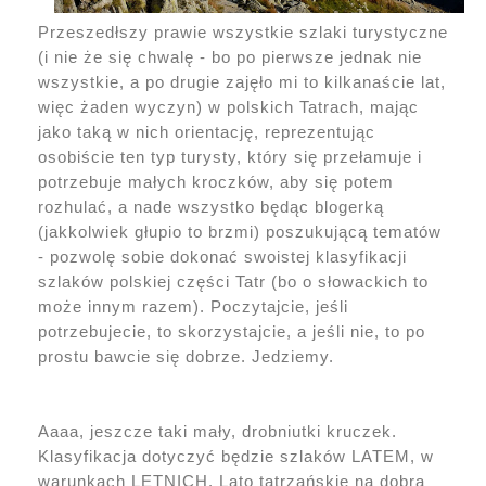
Przeszedłszy prawie wszystkie szlaki turystyczne
(i nie że się chwalę - bo po pierwsze jednak nie
wszystkie, a po drugie zajęło mi to kilkanaście lat,
więc żaden wyczyn) w polskich Tatrach, mając
jako taką w nich orientację, reprezentując
osobiście ten typ turysty, który się przełamuje i
potrzebuje małych kroczków, aby się potem
rozhulać, a nade wszystko będąc blogerką
(jakkolwiek głupio to brzmi) poszukującą tematów
- pozwolę sobie dokonać swoistej klasyfikacji
szlaków polskiej części Tatr (bo o słowackich to
może innym razem). Poczytajcie, jeśli
potrzebujecie, to skorzystajcie, a jeśli nie, to po
prostu bawcie się dobrze. Jedziemy.
Aaaa, jeszcze taki mały, drobniutki kruczek.
Klasyfikacja dotyczyć będzie szlaków LATEM, w
warunkach LETNICH. Lato tatrzańskie na dobrą