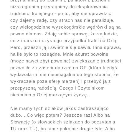
niższego nim przystąpimy do eksplorowania
trudności kolejnego - po to, aby się sprawdzić:
czy dajemy radę, czy strach nas nie paraliżuje,
czy wielogodzinne wysokogórskie wędrówki są na
pewno dla nas. Zdaję sobie sprawę, że są ludzie,
co z marszu i czystego przypadku trafili na Orlą
Perć, przeszli ją i świetnie się bawili. Inna sprawa,
na ile było to rozsądne. Mnie akurat powolne
(może nawet zbyt powolne) zwiększanie trudności
pozwoliło z czasem dotrzeć na OP (która kiedyś
wydawała mi się nieosiągalna do tego stopnia, że
wykraczała poza sferę marzeń) i przebyć ją z
przepyszną radością. Czego i Czytelnikom
nieśmiało o Orlej marzącym życzę.
Nie mamy tych szlaków jakoś zastraszająco
dużo... Co więc potem? Jeszcze raz! Albo na
Słowację (o słowackich szlakach do poczytania
TU
oraz
TU
), bo tam spokojnie drugie tyle. Albo