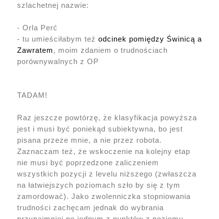
szlachetnej nazwie:
- Orla Perć
- tu umieściłabym też
odcinek pomiędzy Świnicą a
Zawratem
, moim zdaniem o trudnościach
porównywalnych z OP
TADAM!
Raz jeszcze powtórzę, że klasyfikacja powyższa
jest i musi być poniekąd subiektywna, bo jest
pisana przeze mnie, a nie przez robota.
Zaznaczam też, że wskoczenie na kolejny etap
nie musi być poprzedzone zaliczeniem
wszystkich pozycji z levelu niższego (zwłaszcza
na łatwiejszych poziomach szło by się z tym
zamordować). Jako zwolenniczka stopniowania
trudności zachęcam jednak do wybrania
przynajmniej po jednym z punktów z poziomu