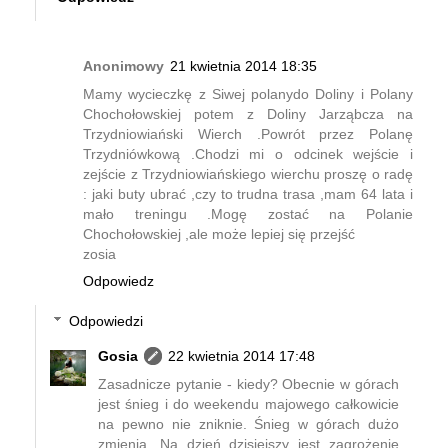
Anonimowy
21 kwietnia 2014 18:35
Mamy wycieczkę z Siwej polanydo Doliny i Polany
Chochołowskiej potem z Doliny Jarząbcza na
Trzydniowiański Wierch .Powrót przez Polanę
Trzydniówkową .Chodzi mi o odcinek wejście i
zejście z Trzydniowiańskiego wierchu proszę o radę
: jaki buty ubrać ,czy to trudna trasa ,mam 64 lata i
mało treningu .Mogę zostać na Polanie
Chochołowskiej ,ale może lepiej się przejść
zosia
Odpowiedz
Odpowiedzi
Gosia
22 kwietnia 2014 17:48
Zasadnicze pytanie - kiedy? Obecnie w górach
jest śnieg i do weekendu majowego całkowicie
na pewno nie zniknie. Śnieg w górach dużo
zmienia. Na dzień dzisiejszy jest zagrożenie