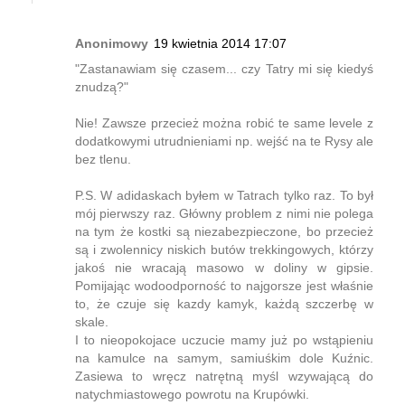
Anonimowy
19 kwietnia 2014 17:07
"Zastanawiam się czasem... czy Tatry mi się kiedyś
znudzą?"
Nie! Zawsze przecież można robić te same levele z
dodatkowymi utrudnieniami np. wejść na te Rysy ale
bez tlenu.
P.S. W adidaskach byłem w Tatrach tylko raz. To był
mój pierwszy raz. Główny problem z nimi nie polega
na tym że kostki są niezabezpieczone, bo przecież
są i zwolennicy niskich butów trekkingowych, którzy
jakoś nie wracają masowo w doliny w gipsie.
Pomijając wodoodporność to najgorsze jest właśnie
to, że czuje się kazdy kamyk, każdą szczerbę w
skale.
I to nieopokojace uczucie mamy już po wstąpieniu
na kamulce na samym, samiuśkim dole Kuźnic.
Zasiewa to wręcz natrętną myśl wzywającą do
natychmiastowego powrotu na Krupówki.