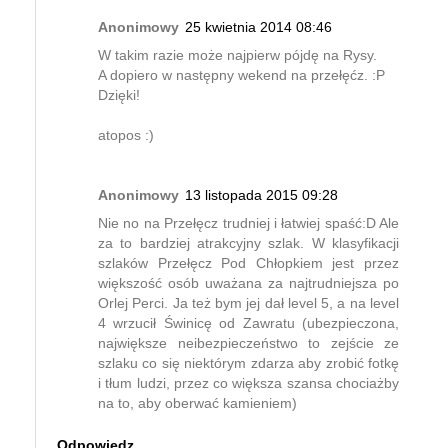
Anonimowy
25 kwietnia 2014 08:46
W takim razie może najpierw pójdę na Rysy.
A dopiero w następny wekend na przełęćz. :P
Dzięki!
atopos :)
Anonimowy
13 listopada 2015 09:28
Nie no na Przełęcz trudniej i łatwiej spaść:D Ale
za to bardziej atrakcyjny szlak. W klasyfikacji
szlaków Przełęcz Pod Chłopkiem jest przez
większość osób uważana za najtrudniejsza po
Orlej Perci. Ja też bym jej dał level 5, a na level
4 wrzucił Świnicę od Zawratu (ubezpieczona,
największe neibezpieczeństwo to zejście ze
szlaku co się niektórym zdarza aby zrobić fotkę
i tłum ludzi, przez co większa szansa chociażby
na to, aby oberwać kamieniem)
Odpowiedz