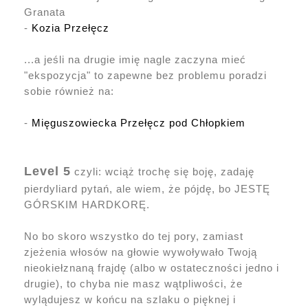
Granata
-
Kozia Przełęcz
...a jeśli na drugie imię nagle zaczyna mieć
"ekspozycja" to zapewne bez problemu poradzi
sobie również na:
-
Mięguszowiecka Przełęcz pod Chłopkiem
Level 5
czyli: wciąż trochę się boję, zadaję
pierdyliard pytań, ale wiem, że pójdę, bo JESTĘ
GÓRSKIM HARDKORĘ.
No bo skoro wszystko do tej pory, zamiast
zjeżenia włosów na głowie wywoływało Twoją
nieokiełznaną frajdę (albo w ostateczności jedno i
drugie), to chyba nie masz wątpliwości, że
wylądujesz w końcu na szlaku o pięknej i