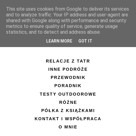
This site uses cookies from Google to deliver its services
and to analyze traffic. Your IP address and user-agent are
shared with Google along with performance and security
metrics to ensure quality of service, generate usage
statistics, and to detect and address abuse.
LEARN MORE
GOT IT
RELACJE Z TATR
INNE PODRÓŻE
PRZEWODNIK
PORADNIK
TESTY OUTDOOROWE
RÓŻNE
PÓŁKA Z KSIĄŻKAMI
KONTAKT I WSPÓŁPRACA
O MNIE