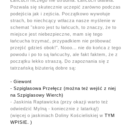
Łańcuch niczego nie utrudnia. Łańcuch ułatwia.
Pozwala się skutecznie uczepić zarówno podczas
podejścia jak i zejścia. Początkowo wywołuje
strach, bo niechcący wtłacza nasze myślenie w
schemat "skoro jest tu łańcuch, to znaczy, że to
miejsce jest niebezpieczne, mam się tego
łańcucha trzymać, przypadkiem nie próbować
przejść gdzieś obok!". Nooo... nie do końca z tego
powodu i po to są łańcuchy, ale fakt faktem, że z
początku lekko straszą. Do zapoznania się z
tatrzańską biżuterią dobre są:
- Giewont
- Szpiglasowa Przełęcz (można też wejść z niej
na Szpiglasowy Wierch)
- Jaskinia Raptawicka (przy okazji warto też
odwiedzić Mylną - koniecznie z latarką!)
(więcej o jaskiniach Doliny Kościeliskiej w
TYM
WPISIE. )