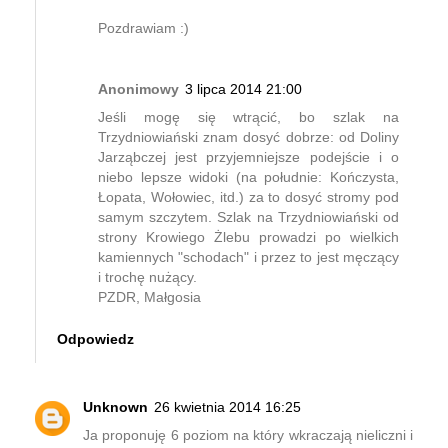
Pozdrawiam :)
Anonimowy
3 lipca 2014 21:00
Jeśli mogę się wtrącić, bo szlak na
Trzydniowiański znam dosyć dobrze: od Doliny
Jarząbczej jest przyjemniejsze podejście i o
niebo lepsze widoki (na południe: Kończysta,
Łopata, Wołowiec, itd.) za to dosyć stromy pod
samym szczytem. Szlak na Trzydniowiański od
strony Krowiego Żlebu prowadzi po wielkich
kamiennych "schodach" i przez to jest męczący
i trochę nużący.
PZDR, Małgosia
Odpowiedz
Unknown
26 kwietnia 2014 16:25
Ja proponuję 6 poziom na który wkraczają nieliczni i