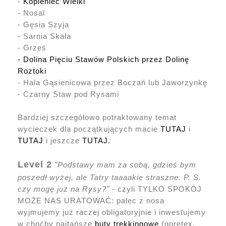
-
Kopieniec Wielki
- Nosal
- Gęsia Szyja
- Sarnia Skała
- Grześ
- Dolina Pięciu Stawów Polskich przez Dolinę
Roztoki
- Hala Gąsienicowa przez Boczań lub Jaworzynkę
- Czarny Staw pod Rysami
Bardziej szczegółowo potraktowany temat
wycieczek dla początkujących macie
TUTAJ
i
TUTAJ
i jeszcze
TUTAJ.
Level 2
"Podstawy mam za sobą, gdzieś bym
poszedł wyżej, ale Tatry taaaakie straszne. P. S.
czy mogę już na Rysy?"
- czyli TYLKO SPOKÓJ
MOŻE NAS URATOWAĆ: palec z nosa
wyjmujemy już raczej obligatoryjnie i inwestujemy
w choćby najtańsze
buty trekkingowe
(goretex,