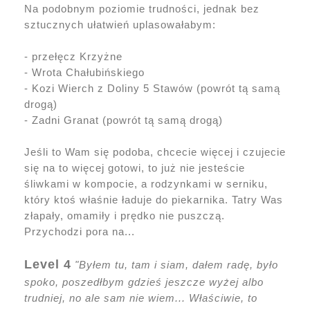
Na podobnym poziomie trudności, jednak bez
sztucznych ułatwień uplasowałabym:
- przełęcz Krzyżne
- Wrota Chałubińskiego
- Kozi Wierch z Doliny 5 Stawów (powrót tą samą
drogą)
- Zadni Granat (powrót tą samą drogą)
Jeśli to Wam się podoba, chcecie więcej i czujecie
się na to więcej gotowi, to już nie jesteście
śliwkami w kompocie, a rodzynkami w serniku,
który ktoś właśnie ładuje do piekarnika. Tatry Was
złapały, omamiły i prędko nie puszczą.
Przychodzi pora na...
Level 4
"Byłem tu, tam i siam, dałem radę, było
spoko, poszedłbym gdzieś jeszcze wyżej albo
trudniej, no ale sam nie wiem... Właściwie, to