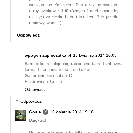
weszłam na Kościelec :D a teraz sprawdzam
opisy szlaków z 100 różnych źródeł i opinii by
nie było za ciężko hehe i taki level 3 to już dla
mnie wyzwanie :)
Odpowiedz
wpogonizapieczatka.pl
15 kwietnia 2014 20:08
Bardzo fajna kolejność, racjonalna taka. I zabawna
forma. I pominęłam etap adidasów.
Generalnie śmiechłam :D
Pozdrawiam, Celina.
Odpowiedz
Odpowiedzi
Gosia
16 kwietnia 2014 19:18
Dziękuję!
No ja w adidasach to tylko raz na pierwszej