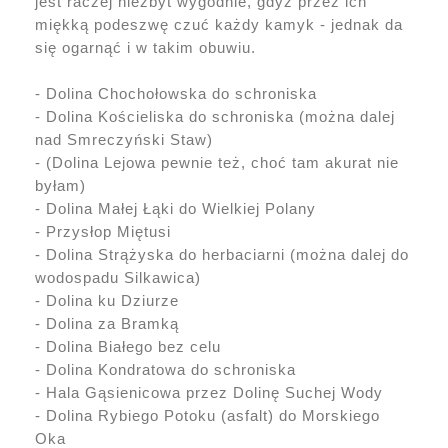
jest raczej niezbyt wygodnie, gdyż przez ich
miękką podeszwę czuć każdy kamyk - jednak da
się ogarnąć i w takim obuwiu.
- Dolina Chochołowska do schroniska
- Dolina Kościeliska do schroniska (można dalej
nad Smreczyński Staw)
- (Dolina Lejowa pewnie też, choć tam akurat nie
byłam)
- Dolina Małej Łąki do Wielkiej Polany
- Przysłop Miętusi
- Dolina Strążyska do herbaciarni (można dalej do
wodospadu Silkawica)
- Dolina ku Dziurze
- Dolina za Bramką
- Dolina Białego bez celu
- Dolina Kondratowa do schroniska
- Hala Gąsienicowa przez Dolinę Suchej Wody
- Dolina Rybiego Potoku (asfalt) do Morskiego
Oka