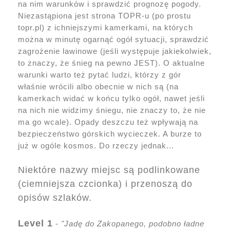
na nim warunków i sprawdzić prognozę pogody.
Niezastąpiona jest strona TOPR-u (po prostu
topr.pl) z ichniejszymi kamerkami, na których
można w minutę ogarnąć ogół sytuacji, sprawdzić
zagrożenie lawinowe (jeśli występuje jakiekolwiek,
to znaczy, że śnieg na pewno JEST). O aktualne
warunki warto też pytać ludzi, którzy z gór
właśnie wrócili albo obecnie w nich są (na
kamerkach widać w końcu tylko ogół, nawet jeśli
na nich nie widzimy śniegu, nie znaczy to, że nie
ma go wcale). Opady deszczu też wpływają na
bezpieczeństwo górskich wycieczek. A burze to
już w ogóle kosmos. Do rzeczy jednak...
Niektóre nazwy miejsc są podlinkowane
(ciemniejsza czcionka) i przenoszą do
opisów szlaków.
Level 1
-
"Jadę do Zakopanego, podobno ładne