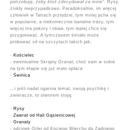
potrzebuję, żeby ktoś zdecydował za mnie"
. Rysy
znikły nieprzypadkowo. Paradoksalnie, im więcej
człowiek w Tatrach przejdzie, tym mniej pcha się
w popularne, a niekoniecznie banalne trasy, tym
więcej ma pokory i obaw, tym lepiej chce się
przygotować. A tymczasem śmiało może
próbować sił na szczytach takich jak:
-
Kościelec
- ewentualnie Skrajny Granat, choć sam w sobie
na tym etapie się już mało opłaca
-
Świnica
...i jeśli nadal ogarnia temat, swoją psychikę i
zwieracze, to otworem stoją:
-
Rysy
-
Zawrat od Hali Gąsienicowej
-
Granaty
- odcinek Orlej od Koziego Wierchu do Zadniego