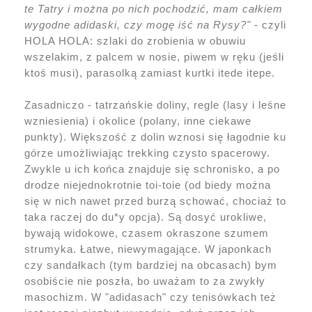
te Tatry i można po nich pochodzić, mam całkiem
wygodne adidaski, czy mogę iść na Rysy?"
- czyli
HOLA HOLA: szlaki do zrobienia w obuwiu
wszelakim, z palcem w nosie, piwem w ręku (jeśli
ktoś musi), parasolką zamiast kurtki itede itepe.
Zasadniczo - tatrzańskie doliny, regle (lasy i leśne
wzniesienia) i okolice (polany, inne ciekawe
punkty). Większość z dolin wznosi się łagodnie ku
górze umożliwiając trekking czysto spacerowy.
Zwykle u ich końca znajduje się schronisko, a po
drodze niejednokrotnie toi-toie (od biedy można
się w nich nawet przed burzą schować, chociaż to
taka raczej do du*y opcja). Są dosyć urokliwe,
bywają widokowe, czasem okraszone szumem
strumyka. Łatwe, niewymagające. W japonkach
czy sandałkach (tym bardziej na obcasach) bym
osobiście nie poszła, bo uważam to za zwykły
masochizm. W "adidasach" czy tenisówkach też