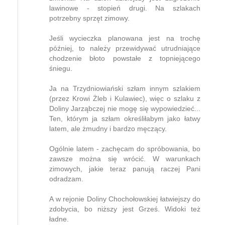
lawinowe - stopień drugi. Na szlakach
potrzebny sprzęt zimowy.
Jeśli wycieczka planowana jest na trochę
później, to należy przewidywać utrudniające
chodzenie błoto powstałe z topniejącego
śniegu.
Ja na Trzydniowiański szłam innym szlakiem
(przez Krowi Żleb i Kulawiec), więc o szlaku z
Doliny Jarząbczej nie mogę się wypowiedzieć...
Ten, którym ja szłam określiłabym jako łatwy
latem, ale żmudny i bardzo męczący.
Ogólnie latem - zachęcam do spróbowania, bo
zawsze można się wrócić. W warunkach
zimowych, jakie teraz panują raczej Pani
odradzam.
A w rejonie Doliny Chochołowskiej łatwiejszy do
zdobycia, bo niższy jest Grześ. Widoki też
ładne.