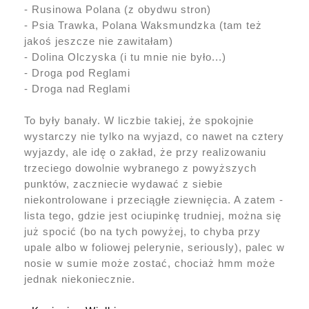
- Rusinowa Polana (z obydwu stron)
- Psia Trawka, Polana Waksmundzka (tam też
jakoś jeszcze nie zawitałam)
- Dolina Olczyska (i tu mnie nie było...)
- Droga pod Reglami
- Droga nad Reglami
To były banały. W liczbie takiej, że spokojnie
wystarczy nie tylko na wyjazd, co nawet na cztery
wyjazdy, ale idę o zakład, że przy realizowaniu
trzeciego dowolnie wybranego z powyższych
punktów, zaczniecie wydawać z siebie
niekontrolowane i przeciągłe ziewnięcia. A zatem -
lista tego, gdzie jest ociupinkę trudniej, można się
już spocić (bo na tych powyżej, to chyba przy
upale albo w foliowej pelerynie, seriously), palec w
nosie w sumie może zostać, chociaż hmm może
jednak niekoniecznie.