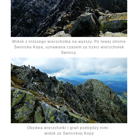
Widok z niższego wierzchołka na wyższy. Po lewej stronie
Świnicka Kopa, uznawana czasem za trzeci wierzchołek
Świnicy.
Obydwa wierzchołki i grań pomiędzy nimi -
widok ze Świnickiej Kopy