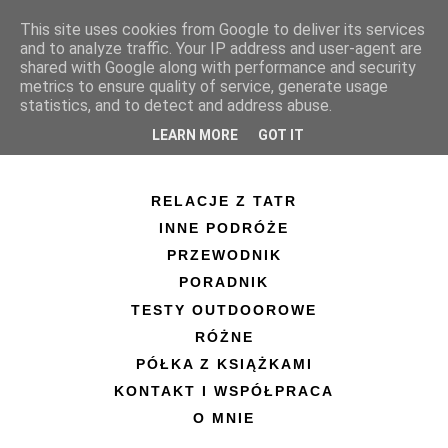
This site uses cookies from Google to deliver its services
and to analyze traffic. Your IP address and user-agent are
shared with Google along with performance and security
metrics to ensure quality of service, generate usage
statistics, and to detect and address abuse.
LEARN MORE
GOT IT
RELACJE Z TATR
INNE PODRÓŻE
PRZEWODNIK
PORADNIK
TESTY OUTDOOROWE
RÓŻNE
PÓŁKA Z KSIĄŻKAMI
KONTAKT I WSPÓŁPRACA
O MNIE