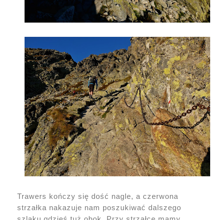
Trawers kończy się dość nagle, a czerwona
strzałka nakazuje nam poszukiwać dalszego
szlaku gdzieś tuż obok. Przy strzałce mamy