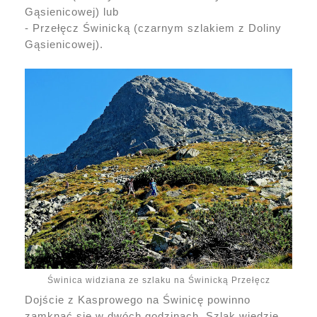
Gąsienicowej) lub
- Przełęcz Świnicką (czarnym szlakiem z Doliny
Gąsienicowej).
Świnica widziana ze szlaku na Świnicką Przełęcz
Dojście z Kasprowego na Świnicę powinno
zamknąć się w dwóch godzinach. Szlak wiedzie