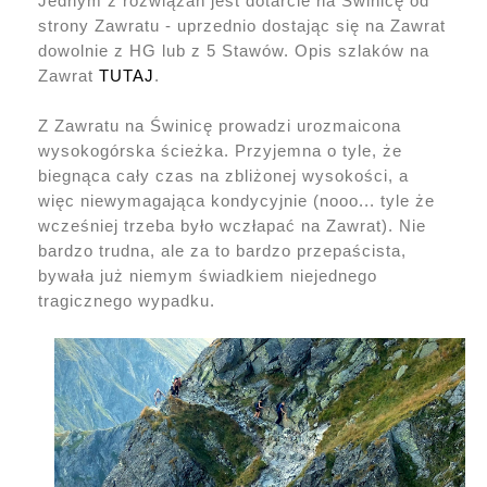
Jednym z rozwiązań jest dotarcie na Świnicę od
strony Zawratu - uprzednio dostając się na Zawrat
dowolnie z HG lub z 5 Stawów. Opis szlaków na
Zawrat
TUTAJ
.
Z Zawratu na Świnicę prowadzi urozmaicona
wysokogórska ścieżka. Przyjemna o tyle, że
biegnąca cały czas na zbliżonej wysokości, a
więc niewymagająca kondycyjnie (nooo... tyle że
wcześniej trzeba było wczłapać na Zawrat). Nie
bardzo trudna, ale za to bardzo przepaścista,
bywała już niemym świadkiem niejednego
tragicznego wypadku.