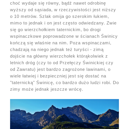
choć wydaje się równy, bądź nawet odrobinę
wyższy od sąsiada, w rzeczywistości jest niższy
o 10 metrów. Szlak omija go szerokim łukiem,
mimo to jednak i on jest często odwiedzany. Zwie
się go wierzchołkiem taternickim, bo drogi
wspinaczkowe poprowadzone w ścianach Świnicy
kończą się właśnie na nim. Poza wspinaczami,
chadzają na niego jednak też turyści - zimą
dojście na główny wierzchołek którąkolwiek z
letnich dróg (czy to od Przełęczy Świnickiej czy
od Zawratu) jest bardzo zagrożone lawinami, o
wiele łatwiej i bezpieczniej jest się dostać na
"taternicką" Świnicę, co bardzo dużo ludzi robi. Do
zimy może jednak jeszcze wrócę.