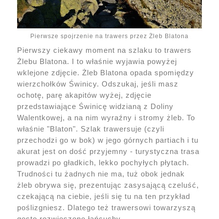
Pierwsze spojrzenie na trawers przez Żleb Blatona
Pierwszy ciekawy moment na szlaku to trawers
Żlebu Blatona. I to właśnie wyjawia powyżej
wklejone zdjęcie. Żleb Blatona opada spomiędzy
wierzchołków Świnicy. Odszukaj, jeśli masz
ochotę, parę akapitów wyżej, zdjęcie
przedstawiające Świnicę widzianą z Doliny
Walentkowej, a na nim wyraźny i stromy żleb. To
właśnie "Blaton". Szlak trawersuje (czyli
przechodzi go w bok) w jego górnych partiach i tu
akurat jest on dość przyjemny - turystyczna trasa
prowadzi po gładkich, lekko pochyłych płytach.
Trudności tu żadnych nie ma, tuż obok jednak
żleb obrywa się, prezentując zasysającą czeluść,
czekającą na ciebie, jeśli się tu na ten przykład
poślizgniesz. Dlatego też trawersowi towarzyszą
gęsto rozwieszone łańcuchy.